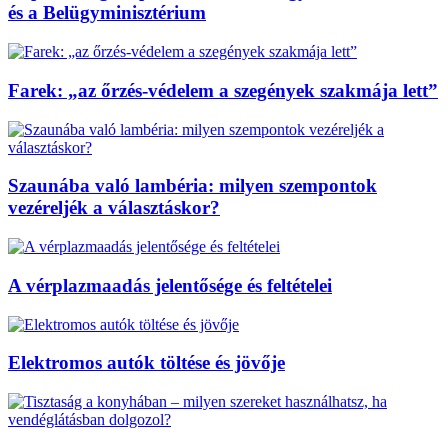
és a Belügyminisztérium
Farek: „az őrzés-védelem a szegények szakmája lett”
Szaunába való lambéria: milyen szempontok
vezéreljék a választáskor?
A vérplazmaadás jelentősége és feltételei
Elektromos autók töltése és jövője