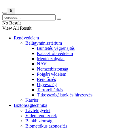
No Result
View All Result
Rendvédelem
Belügyminisztérium
Büntetés-végrehajtás
Katasztrófavédelem
Mentőszolgálat
NAV
Nemzetbiztonság
Polgári védelem
Rendőrség
Ügyészség
Terrorelhárítás
Titkosszolgálatok és hírszerzés
Karrier
Biztonságtechnika
Távfelügyelet
Video rendszerek
Bankbiztonság
Biometrikus azonosítás