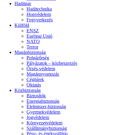
Hadiipar
Haditechnika
Honvédelem
Fegyverkezés
Külföld
ENSZ
Európai Unió
NATO
Terror
Magánbiztonság
Polgárőrség
Pályázatok – közbeszerzés
Őrzés-védelem
Magánnyomozás
Céghírek
Oktatás
Közbiztonság
Biztosítók
Energiabiztonság
Élelmiszer-biztonság
Gyermekvédelem
Jogvédelem
Környezetvédelem
Szállítmánybiztonság
Pénz- és értékszállítás