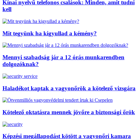
Kínai nyelvű telefonos csalások: Minden, amit tudni
kell
Mit tegyünk ha kigyullad a kémény?
Mennyi szabadság jár a 12 órás munkarendben
dolgozóknak?
Haladékot kaptak a vagyonőrök a kötelező vizsgára
Kötelező oktatásra mennek jövőre a biztonsági őrök
Képzési megállapodást kötött a vagyonőri kamara