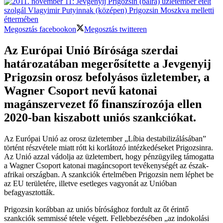
Megosztás facebookon
Megosztás twitteren
Az Európai Unió Bírósága szerdai
határozatában megerősítette a Jevgenyij
Prigozsin orosz befolyásos üzletember, a
Wagner Csoport nevű katonai
magánszervezet fő finanszírozója ellen
2020-ban kiszabott uniós szankciókat.
Az Európai Unió az orosz üzletember „Líbia destabilizálásában”
történt részvétele miatt rótt ki korlátozó intézkedéseket Prigozsinra.
Az Unió azzal vádolja az üzletembert, hogy pénzügyileg támogatta
a Wagner Csoport katonai magáncsoport tevékenységét az észak-
afrikai országban. A szankciók értelmében Prigozsin nem léphet be
az EU területére, illetve esetleges vagyonát az Unióban
befagyasztották.
Prigozsin korábban az uniós bírósághoz fordult az őt érintő
szankciók semmissé tétele végett. Fellebbezésében „az indokolási