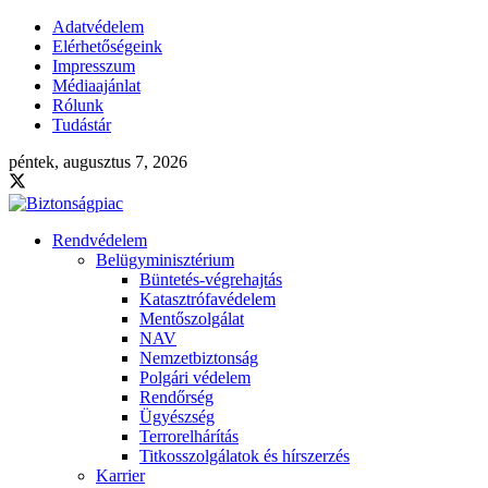
Adatvédelem
Elérhetőségeink
Impresszum
Médiaajánlat
Rólunk
Tudástár
péntek, augusztus 7, 2026
Rendvédelem
Belügyminisztérium
Büntetés-végrehajtás
Katasztrófavédelem
Mentőszolgálat
NAV
Nemzetbiztonság
Polgári védelem
Rendőrség
Ügyészség
Terrorelhárítás
Titkosszolgálatok és hírszerzés
Karrier