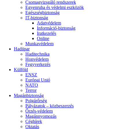
Csomagvizsgáló rendszerek
Egyenruha és védelmi eszközök
Egészségbiztonság
IT-biztonság
Adatvédelem
Információ-biztonság
Iratkezelés
Online
Munkavédelem
Hadiipar
Haditechnika
Honvédelem
Fegyverkezés
Külföld
ENSZ
Európai Unió
NATO
Terror
Magánbiztonság
Polgárőrség
Pályázatok – közbeszerzés
Őrzés-védelem
Magánnyomozás
Céghírek
Oktatás