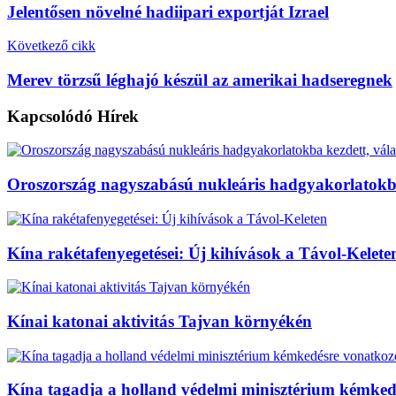
Jelentősen növelné hadiipari exportját Izrael
Következő cikk
Merev törzsű léghajó készül az amerikai hadseregnek
Kapcsolódó
Hírek
Oroszország nagyszabású nukleáris hadgyakorlatokba 
Kína rakétafenyegetései: Új kihívások a Távol-Kelete
Kínai katonai aktivitás Tajvan környékén
Kína tagadja a holland védelmi minisztérium kémked