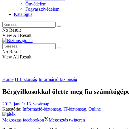
Önvédelem
Fogyasztóvédelem
Katalógus
No Result
View All Result
No Result
View All Result
Home
IT-biztonság
Információ-biztonság
Bérgyilkosokkal ölette meg fia számítógép
2013. január 13. vasárnap
Kategória:
Információ-biztonság
,
IT-biztonság
,
Online
Megosztás facebookon
Megosztás twitteren