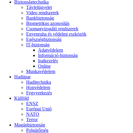
Biztonságtechnika
Távfelügyelet
Video rendszerek
Bankbiztonság
Biometrikus azonosítás
Csomagvizsgáló rendszerek
Egyenruha és védelmi eszközök
Egészségbiztonság
IT-biztonság
Adatvédelem
Információ-biztonság
Iratkezelés
Online
Munkavédelem
Hadiipar
Haditechnika
Honvédelem
Fegyverkezés
Külföld
ENSZ
Európai Unió
NATO
Terror
Magánbiztonság
Polgárőrség