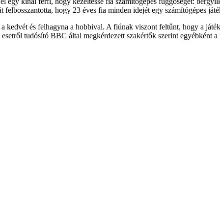
l egy kínai férfi, hogy kezeltesse fia számítógépes függőségét: bérgyi
 felbosszantotta, hogy 23 éves fia minden idejét egy számítógépes játék
a kedvét és felhagyna a hobbival. A fiúnak viszont feltűnt, hogy a játék
z esetről tudósító BBC által megkérdezett szakértők szerint egyébként