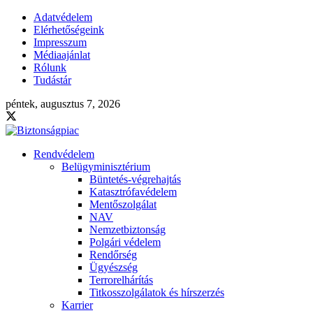
Adatvédelem
Elérhetőségeink
Impresszum
Médiaajánlat
Rólunk
Tudástár
péntek, augusztus 7, 2026
Rendvédelem
Belügyminisztérium
Büntetés-végrehajtás
Katasztrófavédelem
Mentőszolgálat
NAV
Nemzetbiztonság
Polgári védelem
Rendőrség
Ügyészség
Terrorelhárítás
Titkosszolgálatok és hírszerzés
Karrier