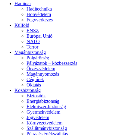
Hadiipar
Haditechnika
Honvédelem
Fegyverkezés
Külföld
ENSZ
Európai Unió
NATO
Terror
Magánbiztonság
Polgárőrség
Pályázatok – közbeszerzés
Őrzés-védelem
Magánnyomozás
Céghírek
Oktatás
Közbiztonság
Biztosítók
Energiabiztonság
Élelmiszer-biztonság
Gyermekvédelem
Jogvédelem
Környezetvédelem
Szállítmánybiztonság
Pénz- és értékszállítás