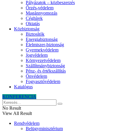
Pályázatok – közbeszerzés
Őrzés-védelem
Magánnyomozás
Céghírek
Oktatás
Közbiztonság
Biztosítók
Energiabiztonság
Élelmiszer-biztonság
Gyermekvédelem
Jogvédelem
Környezetvédelem
Szállítmánybiztonság
Pénz- és értékszállítás
Önvédelem
Fogyasztóvédelem
Katalógus
KONFERENCIA
No Result
View All Result
Rendvédelem
Belügyminisztérium