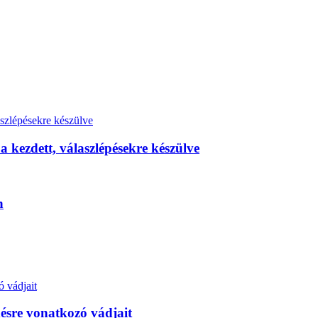
kezdett, válaszlépésekre készülve
n
ésre vonatkozó vádjait