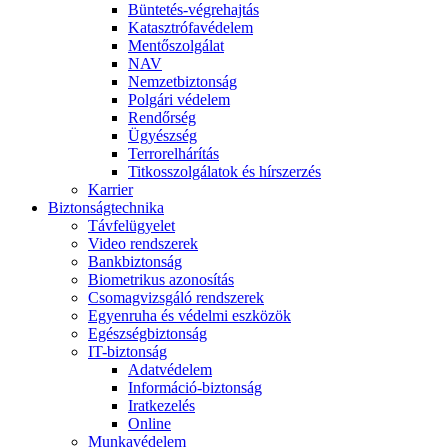
Büntetés-végrehajtás
Katasztrófavédelem
Mentőszolgálat
NAV
Nemzetbiztonság
Polgári védelem
Rendőrség
Ügyészség
Terrorelhárítás
Titkosszolgálatok és hírszerzés
Karrier
Biztonságtechnika
Távfelügyelet
Video rendszerek
Bankbiztonság
Biometrikus azonosítás
Csomagvizsgáló rendszerek
Egyenruha és védelmi eszközök
Egészségbiztonság
IT-biztonság
Adatvédelem
Információ-biztonság
Iratkezelés
Online
Munkavédelem