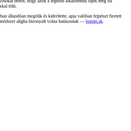
lkosokat bérelt, hogy azok a legtöbb alkalommal öljék meg fia
kal tölti.
ban állandóan megölik és kiderítette, apja valóban fejpénzt fizetett
 a módszer aligha bizonyult volna hatásosnak —
bumm.sk
.