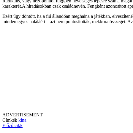
Radikális, vagy nézőponttól függően nevetséges lépésre szánta magát e
karakterét.A híradásokban csak családnevén, Fengként azonosított apát
Ezért úgy döntött, ha a fiú állandóan meghalna a játékban, elveszítené 
minden egyes haláláért – azt nem pontosították, mekkora összeget. A
ADVERTISEMENT
Címkék
kína
Előző cikk