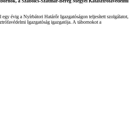
tábornok, a Szabolcs-Szatmár-Bereg Megyei Katasztrófavédelmi
 évig a Nyírbátori Határőr Igazgatóságon teljesített szolgálatot,
trófavédelmi Igazgatóság igazgatója. A tábornokot a