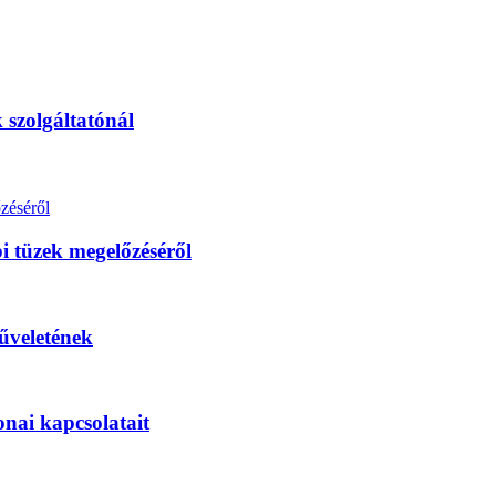
 szolgáltatónál
i tüzek megelőzéséről
űveletének
onai kapcsolatait