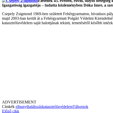
Életének 45. évében, rövid, súlyos betegsé
Igazgatóság igazgatója – tudatta közleményben Dóka Imre, a szer
Csepely Zsigmond 1969-ben született Fehérgyarmaton, hivatásos pálya
majd 2003-ban került át a Fehérgyarmati Polgári Védelmi Kirendelts
katasztrófavédelem saját halottjának tekinti, temetéséről később intéz
ADVERTISEMENT
Címkék
elhunyt
halálozás
katasztrófavédelem
Tábornok
Előző cikk