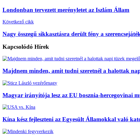
Londonban tervezett merényletet az Iszlám Állam
Következő cikk
Nagy összegű sikkasztásra derült fény a szerencsejáték
Kapcsolódó
Hírek
Majdnem minden, amit tudni szeretnél a halottak nap
Magyar irányítója lesz az EU bosznia-hercegovinai m
Kína kész fejleszteni az Egyesült Államokkal való kat