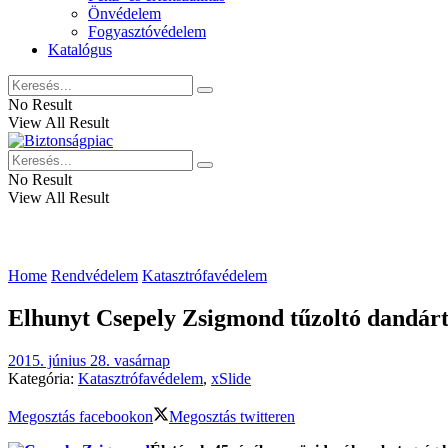
Önvédelem
Fogyasztóvédelem
Katalógus
No Result
View All Result
No Result
View All Result
Home
Rendvédelem
Katasztrófavédelem
Elhunyt Csepely Zsigmond tűzoltó dandár
2015. június 28. vasárnap
Kategória:
Katasztrófavédelem
,
xSlide
Megosztás facebookon
Megosztás twitteren