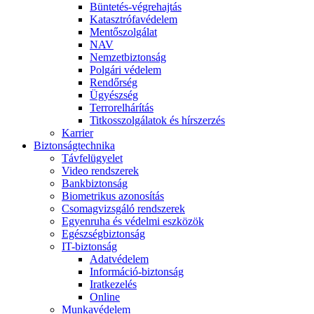
Büntetés-végrehajtás
Katasztrófavédelem
Mentőszolgálat
NAV
Nemzetbiztonság
Polgári védelem
Rendőrség
Ügyészség
Terrorelhárítás
Titkosszolgálatok és hírszerzés
Karrier
Biztonságtechnika
Távfelügyelet
Video rendszerek
Bankbiztonság
Biometrikus azonosítás
Csomagvizsgáló rendszerek
Egyenruha és védelmi eszközök
Egészségbiztonság
IT-biztonság
Adatvédelem
Információ-biztonság
Iratkezelés
Online
Munkavédelem