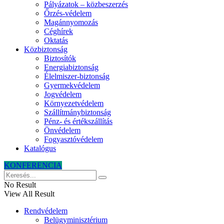
Pályázatok – közbeszerzés
Őrzés-védelem
Magánnyomozás
Céghírek
Oktatás
Közbiztonság
Biztosítók
Energiabiztonság
Élelmiszer-biztonság
Gyermekvédelem
Jogvédelem
Környezetvédelem
Szállítmánybiztonság
Pénz- és értékszállítás
Önvédelem
Fogyasztóvédelem
Katalógus
KONFERENCIA
No Result
View All Result
Rendvédelem
Belügyminisztérium