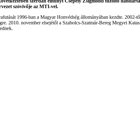
g következtében szerdán elhunyt Csepely Zsigmond tűzoltó dandár
vezet szóvivője az MTI-vel.
futását 1996-ban a Magyar Honvédség állományában kezdte. 2002-től egy
égre. 2010. november elsejétől a Szabolcs-Szatmár-Bereg Megyei Katasz
kednek.