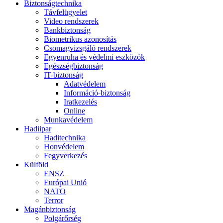
Biztonságtechnika
Távfelügyelet
Video rendszerek
Bankbiztonság
Biometrikus azonosítás
Csomagvizsgáló rendszerek
Egyenruha és védelmi eszközök
Egészségbiztonság
IT-biztonság
Adatvédelem
Információ-biztonság
Iratkezelés
Online
Munkavédelem
Hadiipar
Haditechnika
Honvédelem
Fegyverkezés
Külföld
ENSZ
Európai Unió
NATO
Terror
Magánbiztonság
Polgárőrség