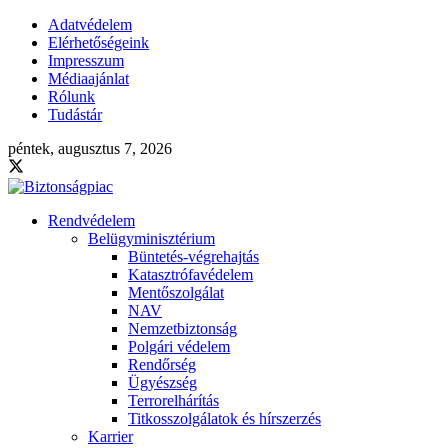
Adatvédelem
Elérhetőségeink
Impresszum
Médiaajánlat
Rólunk
Tudástár
péntek, augusztus 7, 2026
Rendvédelem
Belügyminisztérium
Büntetés-végrehajtás
Katasztrófavédelem
Mentőszolgálat
NAV
Nemzetbiztonság
Polgári védelem
Rendőrség
Ügyészség
Terrorelhárítás
Titkosszolgálatok és hírszerzés
Karrier