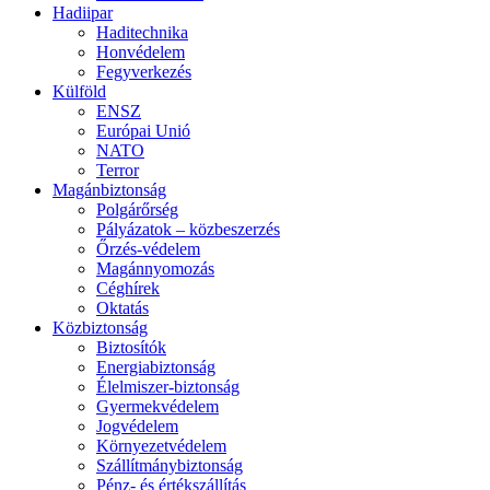
Hadiipar
Haditechnika
Honvédelem
Fegyverkezés
Külföld
ENSZ
Európai Unió
NATO
Terror
Magánbiztonság
Polgárőrség
Pályázatok – közbeszerzés
Őrzés-védelem
Magánnyomozás
Céghírek
Oktatás
Közbiztonság
Biztosítók
Energiabiztonság
Élelmiszer-biztonság
Gyermekvédelem
Jogvédelem
Környezetvédelem
Szállítmánybiztonság
Pénz- és értékszállítás