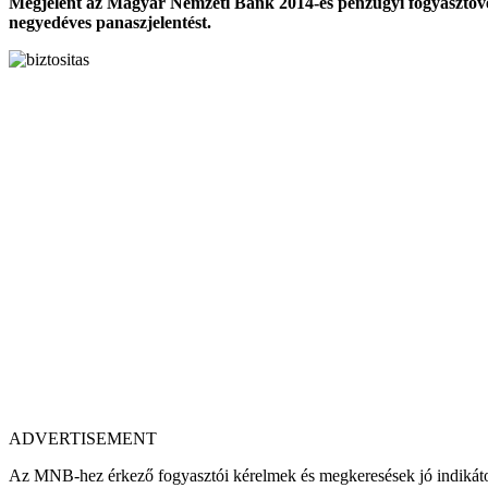
Megjelent az Magyar Nemzeti Bank 2014-es pénzügyi fogyasztóvédelm
negyedéves panaszjelentést.
ADVERTISEMENT
Az MNB-hez érkező fogyasztói kérelmek és megkeresések jó indikátor