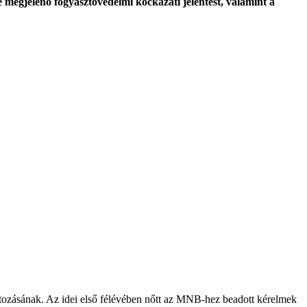
e megjelenő fogyasztóvédelmi kockázati jelentést, valamint a
tozásának. Az idei első félévében nőtt az MNB-hez beadott kérelmek