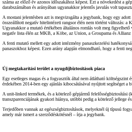
száma az előző év azonos időszakához képest. Ezt a növekedést a gépj
darabszámában és arányában ugyanakkor jelentős javulás volt tapaszta
A mostani jelentésben azt is megvizsgálta a jegybank, hogy egy adott
összeállított negatív hitelintézeti rangsor élén nem történt változá
Ugyanakkor a mutató értékében általános romlás volt meg figyelhető 
negatív lista élén az MKB, a Köbe, az Union, a Groupama és Allianz 
A fenti mutató mellett egy adott intézmény panaszkezelési hatékonys
panaszokhoz képest. Ezen arány alapján elmondható, hogy a fenti nega
Új megtakarítási terület a nyugdíjbiztosítások piaca
Egy esetleges magas és a fogyasztók által nem átlátható költségszint 
érdekében 2014-ben egy ajánlás kibocsátásával nyújtott segítséget a bi
A unit-linked termékek, és a kötelező gépjármű felelősségbiztosítási 
transzparenciájának gyakori hiánya, utóbbi pedig a kötelező jellege é
Terjedőben vannak az egészségbiztosítások, melyeknél új típusú fogya
amely már ismert a szerződéskötésnél – írja a jegybank.