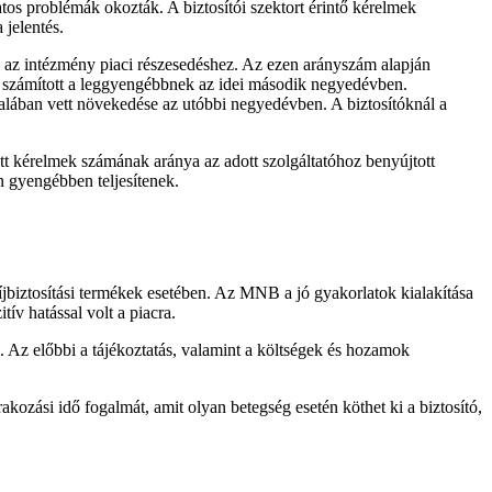
os problémák okozták. A biztosítói szektort érintő kérelmek
 jelentés.
l az intézmény piaci részesedéshez. Az ezen arányszám alapján
se számított a leggyengébbnek az idei második negyedévben.
alában vett növekedése az utóbbi negyedévben. A biztosítóknál a
tt kérelmek számának aránya az adott szolgáltatóhoz benyújtott
n gyengébben teljesítenek.
íjbiztosítási termékek esetében. Az MNB a jó gyakorlatok kialakítása
ív hatással volt a piacra.
. Az előbbi a tájékoztatás, valamint a költségek és hozamok
ozási idő fogalmát, amit olyan betegség esetén köthet ki a biztosító,