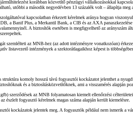
árműhitelezést korábban közvetítő pénzügyi vállalkozásokkal kapcsolat
lható, utóbbi a második negyedévben 13 százalék volt – állapítja meg a
 szolgáltatóval kapcsolatban érkezett kérelmek aránya hogyan viszonyu
s: a KDB, a Banif Plus, a Merkantil Bank, a CIB és az AXA panaszkezelé
valamennyinél. A biztosítók esetében is megfigyelhető az arányszám ált
szerepeltek.
ágát szemlélteti az MNB-hez (az adott intézményre vonatkozóan) érkeze
tív listavezető intézmények a szektorátlagaikhoz képest is többségébe
és struktúra komoly hosszú távú fogyasztói kockázatot jelenthet a nyugd
ztosítóknak és a biztosításközvetítőknek, ami a visszamérés alapján pozit
(kgfb) szerződések az MNB folyamatosan kiemelt ellenőrzési célterületei
s az észlelt fogyasztó kérelmek magas száma alapján került kiemelésre.
sztói kockázatok jelentek meg. A fogyasztók például nem ismerik a várak