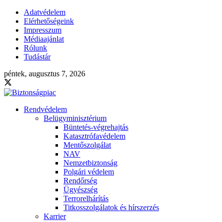
Adatvédelem
Elérhetőségeink
Impresszum
Médiaajánlat
Rólunk
Tudástár
péntek, augusztus 7, 2026
Rendvédelem
Belügyminisztérium
Büntetés-végrehajtás
Katasztrófavédelem
Mentőszolgálat
NAV
Nemzetbiztonság
Polgári védelem
Rendőrség
Ügyészség
Terrorelhárítás
Titkosszolgálatok és hírszerzés
Karrier