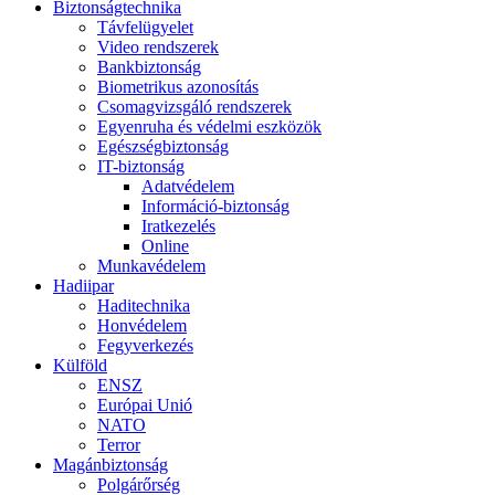
Biztonságtechnika
Távfelügyelet
Video rendszerek
Bankbiztonság
Biometrikus azonosítás
Csomagvizsgáló rendszerek
Egyenruha és védelmi eszközök
Egészségbiztonság
IT-biztonság
Adatvédelem
Információ-biztonság
Iratkezelés
Online
Munkavédelem
Hadiipar
Haditechnika
Honvédelem
Fegyverkezés
Külföld
ENSZ
Európai Unió
NATO
Terror
Magánbiztonság
Polgárőrség