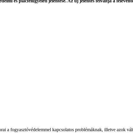
i és piacfelügyeleti jelentése. Az új jelentés felváltja a félévent
ai a fogyasztóvédelemmel kapcsolatos problémáknak, illetve azok vál