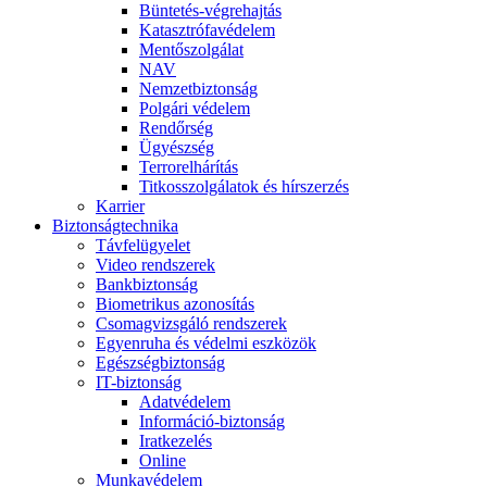
Büntetés-végrehajtás
Katasztrófavédelem
Mentőszolgálat
NAV
Nemzetbiztonság
Polgári védelem
Rendőrség
Ügyészség
Terrorelhárítás
Titkosszolgálatok és hírszerzés
Karrier
Biztonságtechnika
Távfelügyelet
Video rendszerek
Bankbiztonság
Biometrikus azonosítás
Csomagvizsgáló rendszerek
Egyenruha és védelmi eszközök
Egészségbiztonság
IT-biztonság
Adatvédelem
Információ-biztonság
Iratkezelés
Online
Munkavédelem