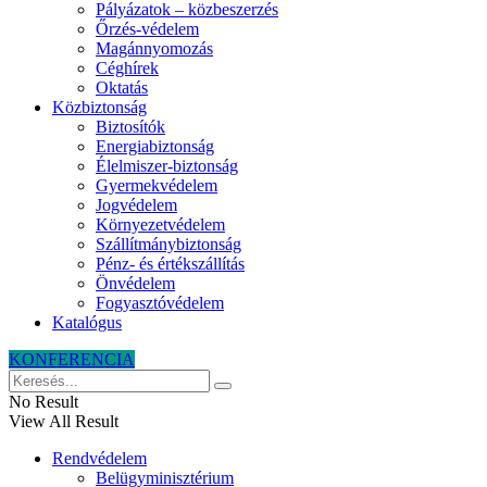
Pályázatok – közbeszerzés
Őrzés-védelem
Magánnyomozás
Céghírek
Oktatás
Közbiztonság
Biztosítók
Energiabiztonság
Élelmiszer-biztonság
Gyermekvédelem
Jogvédelem
Környezetvédelem
Szállítmánybiztonság
Pénz- és értékszállítás
Önvédelem
Fogyasztóvédelem
Katalógus
KONFERENCIA
No Result
View All Result
Rendvédelem
Belügyminisztérium