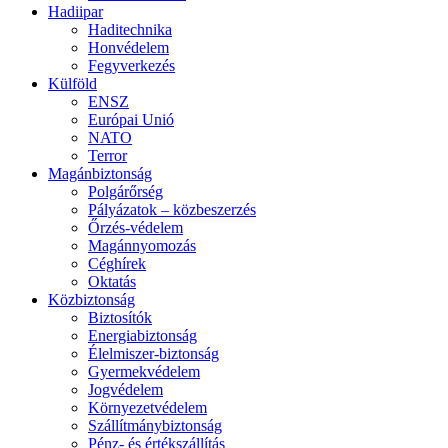
Hadiipar
Haditechnika
Honvédelem
Fegyverkezés
Külföld
ENSZ
Európai Unió
NATO
Terror
Magánbiztonság
Polgárőrség
Pályázatok – közbeszerzés
Őrzés-védelem
Magánnyomozás
Céghírek
Oktatás
Közbiztonság
Biztosítók
Energiabiztonság
Élelmiszer-biztonság
Gyermekvédelem
Jogvédelem
Környezetvédelem
Szállítmánybiztonság
Pénz- és értékszállítás