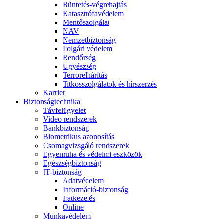
Büntetés-végrehajtás
Katasztrófavédelem
Mentőszolgálat
NAV
Nemzetbiztonság
Polgári védelem
Rendőrség
Ügyészség
Terrorelhárítás
Titkosszolgálatok és hírszerzés
Karrier
Biztonságtechnika
Távfelügyelet
Video rendszerek
Bankbiztonság
Biometrikus azonosítás
Csomagvizsgáló rendszerek
Egyenruha és védelmi eszközök
Egészségbiztonság
IT-biztonság
Adatvédelem
Információ-biztonság
Iratkezelés
Online
Munkavédelem