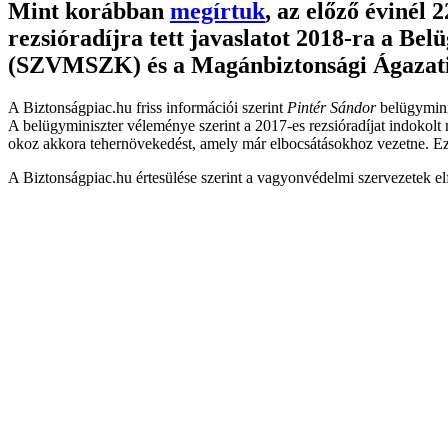
Mint korábban
megírtuk
, az előző évinél
rezsióradíjra tett javaslatot 2018-ra a
(SZVMSZK) és a Magánbiztonsági Ágazati
A Biztonságpiac.hu friss információi szerint
Pintér Sándor
belügyminis
A belügyminiszter véleménye szerint a 2017-es rezsióradíjat indokolt
okoz akkora tehernövekedést, amely már elbocsátásokhoz vezetne. Eze
A Biztonságpiac.hu értesülése szerint a vagyonvédelmi szervezetek elf