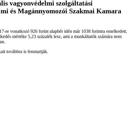
ális vagyonvédelmi szolgáltatási
édelmi és Magánnyomozói Szakmai Kamara
2017-re vonatkozó 926 forint alapbér idén már 1038 forintra emelkedett.
elkedés mértéke 5,23 százalék lesz, ami a munkáltatók számára nem
an.
it továbbra is fenntartják.