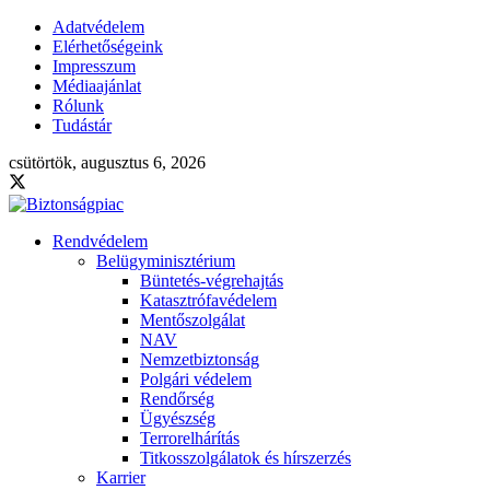
Adatvédelem
Elérhetőségeink
Impresszum
Médiaajánlat
Rólunk
Tudástár
csütörtök, augusztus 6, 2026
Rendvédelem
Belügyminisztérium
Büntetés-végrehajtás
Katasztrófavédelem
Mentőszolgálat
NAV
Nemzetbiztonság
Polgári védelem
Rendőrség
Ügyészség
Terrorelhárítás
Titkosszolgálatok és hírszerzés
Karrier