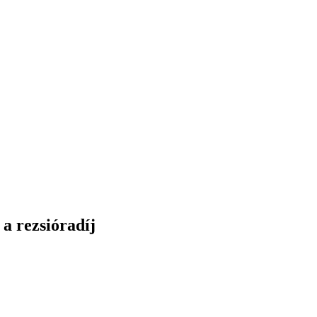
a rezsióradíj