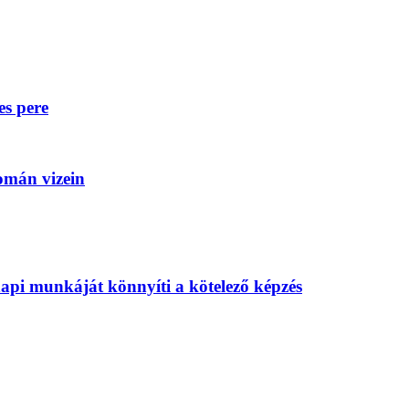
es pere
omán vizein
api munkáját könnyíti a kötelező képzés