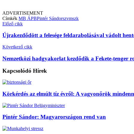
ADVERTISEMENT
Címkék
MB ÁPB
Pintér Sándor
szvmszk
Előző cikk
Újrakezdődött a felesége feldarabolásával vádolt hent
Következő cikk
Nemzetközi hadgyakorlat kezdődik a Fekete-tenger r
Kapcsolódó
Hírek
Körkérdés az elmúlt tíz évről: A vagyonőrök mindenn
Pintér Sándor: Magyarországon rend van