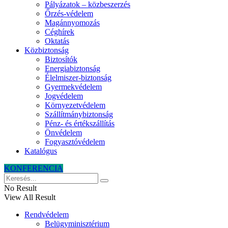
Pályázatok – közbeszerzés
Őrzés-védelem
Magánnyomozás
Céghírek
Oktatás
Közbiztonság
Biztosítók
Energiabiztonság
Élelmiszer-biztonság
Gyermekvédelem
Jogvédelem
Környezetvédelem
Szállítmánybiztonság
Pénz- és értékszállítás
Önvédelem
Fogyasztóvédelem
Katalógus
KONFERENCIA
No Result
View All Result
Rendvédelem
Belügyminisztérium