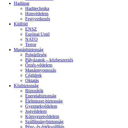
Hadiipar
Haditechnika
Honvédelem
Fegyverkezés
Külföld
ENSZ
Európai Unió
NATO
Terror
Magánbiztonság
Polgárőrség
Pályázatok – közbeszerzés
Őrzés-védelem
Magánnyomozás
Céghírek
Oktatás
Közbiztonság
Biztosítók
Energiabiztonság
Élelmiszer-biztonság
Gyermekvédelem
Jogvédelem
Környezetvédelem
Szállítmánybiztonság
Pénz- és értékszállítás