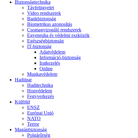
Biztonságtechnika
Távfelügyelet
Video rendszerek
Bankbiztonság
Biometrikus azonosítás
Csomagvizsgáló rendszerek
Egyenruha és védelmi eszközök
Egészségbiztonság
IT-biztonság
Adatvédelem
Információ-biztonság
Iratkezelés
Online
Munkavédelem
Hadiipar
Haditechnika
Honvédelem
Fegyverkezés
Külföld
ENSZ
Európai Unió
NATO
Terror
Magánbiztonság
Polgárőrség