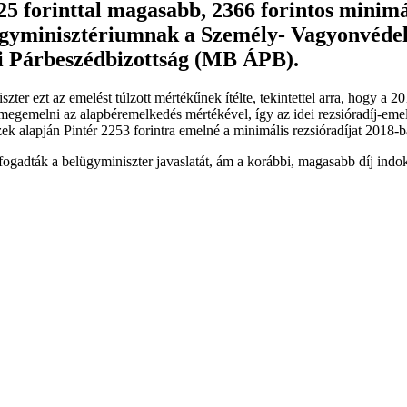
 225 forinttal magasabb, 2366 forintos minim
 Belügyminisztériumnak a Személy- Vagyonv
 Párbeszédbizottság (MB ÁPB).
zter ezt az emelést túlzott mértékűnek ítélte, tekintettel arra, hogy a 
 megemelni az alapbéremelkedés mértékével, így az idei rezsióradíj-em
k alapján Pintér 2253 forintra emelné a minimális rezsióradíjat 2018-b
ogadták a belügyminiszter javaslatát, ám a korábbi, magasabb díj indoka