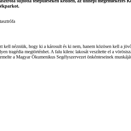
tasztrófa sújtotta településeken kedden, az ünnepi megemlékezés K
lékparkot.
asztrófa
t kell nézniük, hogy ki a károsult és ki nem, hanem közösen kell a jöv
en tragédia megtörténhet. A falu kilenc lakosát veszítette el a vörösi
 is kiemelte a Magyar Ökumenikus Segélyszervezet önkénteseinek munkáját