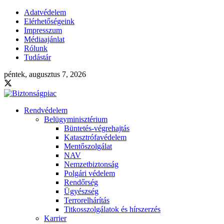
Adatvédelem
Elérhetőségeink
Impresszum
Médiaajánlat
Rólunk
Tudástár
péntek, augusztus 7, 2026
Rendvédelem
Belügyminisztérium
Büntetés-végrehajtás
Katasztrófavédelem
Mentőszolgálat
NAV
Nemzetbiztonság
Polgári védelem
Rendőrség
Ügyészség
Terrorelhárítás
Titkosszolgálatok és hírszerzés
Karrier