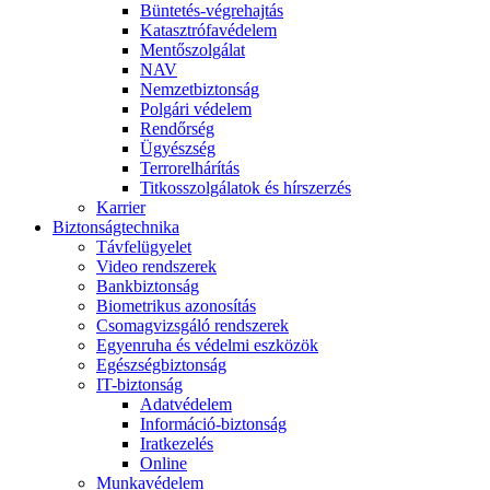
Büntetés-végrehajtás
Katasztrófavédelem
Mentőszolgálat
NAV
Nemzetbiztonság
Polgári védelem
Rendőrség
Ügyészség
Terrorelhárítás
Titkosszolgálatok és hírszerzés
Karrier
Biztonságtechnika
Távfelügyelet
Video rendszerek
Bankbiztonság
Biometrikus azonosítás
Csomagvizsgáló rendszerek
Egyenruha és védelmi eszközök
Egészségbiztonság
IT-biztonság
Adatvédelem
Információ-biztonság
Iratkezelés
Online
Munkavédelem