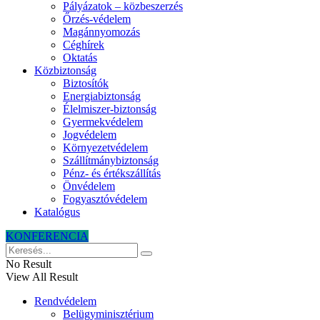
Pályázatok – közbeszerzés
Őrzés-védelem
Magánnyomozás
Céghírek
Oktatás
Közbiztonság
Biztosítók
Energiabiztonság
Élelmiszer-biztonság
Gyermekvédelem
Jogvédelem
Környezetvédelem
Szállítmánybiztonság
Pénz- és értékszállítás
Önvédelem
Fogyasztóvédelem
Katalógus
KONFERENCIA
No Result
View All Result
Rendvédelem
Belügyminisztérium