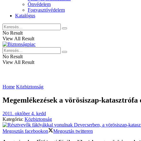
Önvédelem
Fogyasztóvédelem
Katalógus
No Result
View All Result
No Result
View All Result
Home
Közbiztonság
Megemlékezések a vörösiszap-katasztrófa 
2011. október 4. kedd
Kategória:
Közbiztonság
Megosztás facebookon
Megosztás twitteren