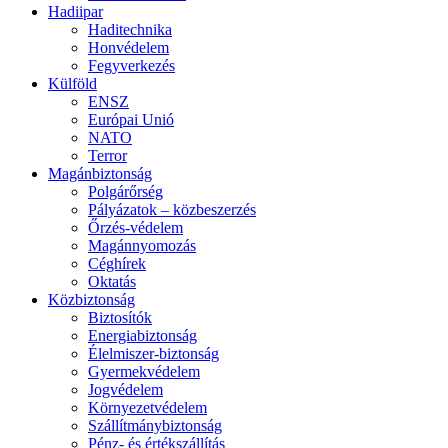
Hadiipar
Haditechnika
Honvédelem
Fegyverkezés
Külföld
ENSZ
Európai Unió
NATO
Terror
Magánbiztonság
Polgárőrség
Pályázatok – közbeszerzés
Őrzés-védelem
Magánnyomozás
Céghírek
Oktatás
Közbiztonság
Biztosítók
Energiabiztonság
Élelmiszer-biztonság
Gyermekvédelem
Jogvédelem
Környezetvédelem
Szállítmánybiztonság
Pénz- és értékszállítás