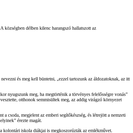
. A községben délben kilenc harangszó hallatszott az
evezni és meg kell büntetni, „ezzel tartozunk az áldozatoknak, az itt
Akkor nyugszunk meg, ha megtörténik a törvényes felelősségre vonás”
t vesztette, otthonok semmisültek meg, az addig virágzó környezet
t a csoda, megjelent az emberi segítőkészség, és létrejött a nemzeti
elyinek” érezte magát.
 a kolontári iskola diákjai is megkoszorúzták az emlékművet.