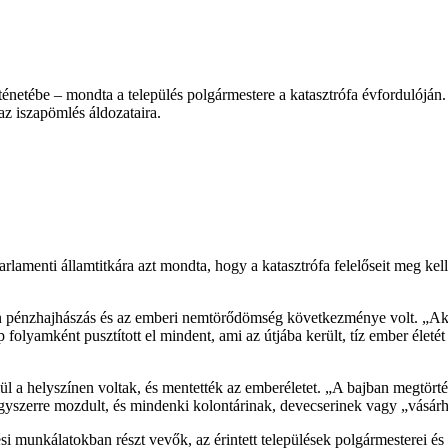
ténetébe – mondta a település polgármestere a katasztrófa évfordulóján
az iszapömlés áldozataira.
menti államtitkára azt mondta, hogy a katasztrófa felelőseit meg kell n
stalan pénzhajhászás és az emberi nemtörődömség következménye volt. „
folyamként pusztított el mindent, ami az útjába került, tíz ember életé
l a helyszínen voltak, és mentették az emberéletet. „A bajban megtörtén
egyszerre mozdult, és mindenki kolontárinak, devecserinek vagy „vásárh
i munkálatokban részt vevők, az érintett települések polgármesterei és