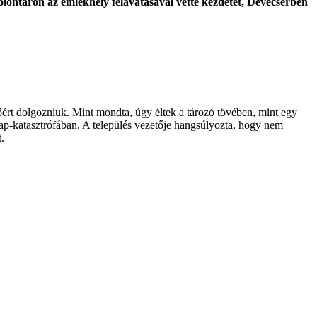
olontáron az emlékhely felavatásával vette kezdetét, Devecserben
őért dolgozniuk. Mint mondta, úgy éltek a tározó tövében, mint egy
szap-katasztrófában. A település vezetője hangsúlyozta, hogy nem
.