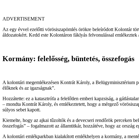
ADVERTISEMENT
Az egy évvel ezelőtti vörösiszapömlés örökre beleíródott Kolontár tör
áldozatokért. Kedd este Kolontáron fáklyás felvonulással emlékeztek 
Kormány: felelősség, büntetés, összefogás
A kolontári megemlékezésen Kontrát Károly, a Belügyminisztérium parla
élőknek és az igazságnak”.
Hozzátette: ez a katasztrófa a felelőtlen emberi kapzsiság, a gátlá
– mondta Kontrát Károly, és emlékeztetett, hogy a mérgező vörösiszap 
súlyos sebet kapott.
Kiemelte, hogy az ajkai tűzoltók és a devecseri rendőrök perceken belü
összefogás” – fogalmazott az államtitkár, hozzátéve, hogy az ország 
A kolontári emlékparkban kialakított emlékhelyen a kormány, a mentés