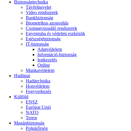
Biztonságtechnika
Távfelügyelet
Video rendszerek
Bankbiztonság
Biometrikus azonosítás
Csomagvizsgáló rendszerek
Egyenruha és védelmi eszközök
Egészségbiztonság
IT-biztonság
Adatvédelem
Információ-biztonság
Iratkezelés
Online
Munkavédelem
Hadiipar
Haditechnika
Honvédelem
Fegyverkezés
Külföld
ENSZ
Európai Unió
NATO
Terror
Magánbiztonság
Polgárőrség