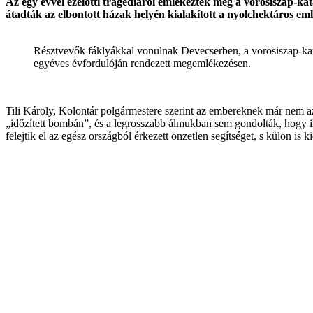
Az egy évvel ezelőtti tragédiáról emlékeztek meg a vörösiszap-ka
átadták az elbontott házak helyén kialakított a nyolchektáros em
Résztvevők fáklyákkal vonulnak Devecserben, a vörösiszap-kat
egyéves évfordulóján rendezett megemlékezésen.
Tili Károly, Kolontár polgármestere szerint az embereknek már nem az
„időzített bombán”, és a legrosszabb álmukban sem gondolták, hogy ily
felejtik el az egész országból érkezett önzetlen segítséget, s külön