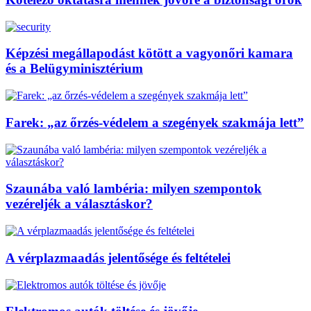
Képzési megállapodást kötött a vagyonőri kamara
és a Belügyminisztérium
Farek: „az őrzés-védelem a szegények szakmája lett”
Szaunába való lambéria: milyen szempontok
vezéreljék a választáskor?
A vérplazmaadás jelentősége és feltételei