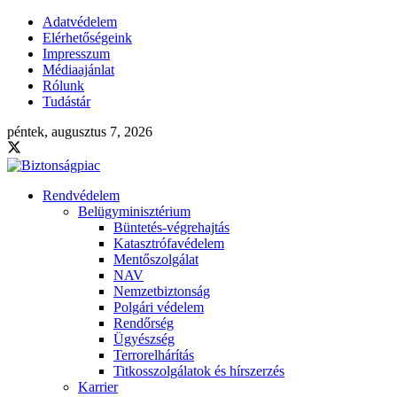
Adatvédelem
Elérhetőségeink
Impresszum
Médiaajánlat
Rólunk
Tudástár
péntek, augusztus 7, 2026
Rendvédelem
Belügyminisztérium
Büntetés-végrehajtás
Katasztrófavédelem
Mentőszolgálat
NAV
Nemzetbiztonság
Polgári védelem
Rendőrség
Ügyészség
Terrorelhárítás
Titkosszolgálatok és hírszerzés
Karrier