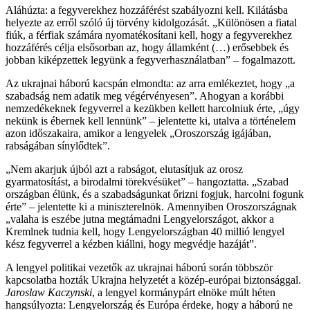
Aláhúzta: a fegyverekhez hozzáférést szabályozni kell. Kilátásba
helyezte az erről szóló új törvény kidolgozását. „Különösen a fiatal
fiúk, a férfiak számára nyomatékosítani kell, hogy a fegyverekhez
hozzáférés célja elsősorban az, hogy államként (…) erősebbek és
jobban kiképzettek legyünk a fegyverhasználatban” – fogalmazott.
Az ukrajnai háború kacspán elmondta: az arra emlékeztet, hogy „a
szabadság nem adatik meg végérvényesen”. Ahogyan a korábbi
nemzedékeknek fegyverrel a kezükben kellett harcolniuk érte, „úgy
nekünk is ébernek kell lennünk” – jelentette ki, utalva a történelem
azon időszakaira, amikor a lengyelek „Oroszország igájában,
rabságában sínylődtek”.
„Nem akarjuk újból azt a rabságot, elutasítjuk az orosz
gyarmatosítást, a birodalmi törekvésüket” – hangoztatta. „Szabad
országban élünk, és a szabadságunkat őrizni fogjuk, harcolni fogunk
érte” – jelentette ki a miniszterelnök. Amennyiben Oroszországnak
„valaha is eszébe jutna megtámadni Lengyelországot, akkor a
Kremlnek tudnia kell, hogy Lengyelországban 40 millió lengyel
kész fegyverrel a kézben kiállni, hogy megvédje hazáját”.
A lengyel politikai vezetők az ukrajnai háború során többször
kapcsolatba hozták Ukrajna helyzetét a közép-európai biztonsággal.
Jaroslaw Kaczynski
, a lengyel kormánypárt elnöke múlt héten
hangsúlyozta: Lengyelország és Európa érdeke, hogy a háború ne