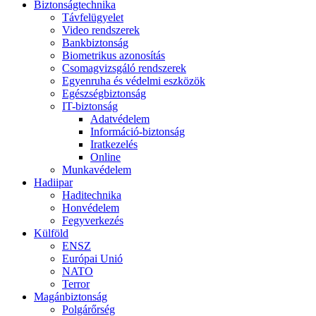
Biztonságtechnika
Távfelügyelet
Video rendszerek
Bankbiztonság
Biometrikus azonosítás
Csomagvizsgáló rendszerek
Egyenruha és védelmi eszközök
Egészségbiztonság
IT-biztonság
Adatvédelem
Információ-biztonság
Iratkezelés
Online
Munkavédelem
Hadiipar
Haditechnika
Honvédelem
Fegyverkezés
Külföld
ENSZ
Európai Unió
NATO
Terror
Magánbiztonság
Polgárőrség