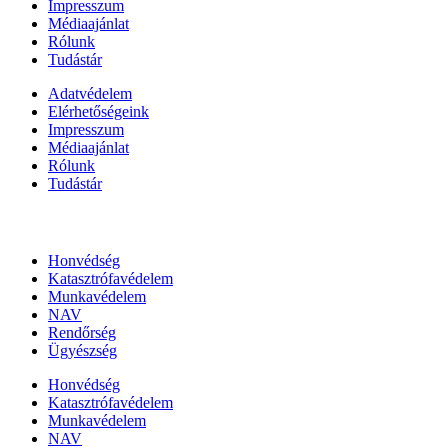
Impresszum
Médiaajánlat
Rólunk
Tudástár
Adatvédelem
Elérhetőségeink
Impresszum
Médiaajánlat
Rólunk
Tudástár
Állami szervezetek
Honvédség
Katasztrófavédelem
Munkavédelem
NAV
Rendőrség
Ügyészség
Honvédség
Katasztrófavédelem
Munkavédelem
NAV