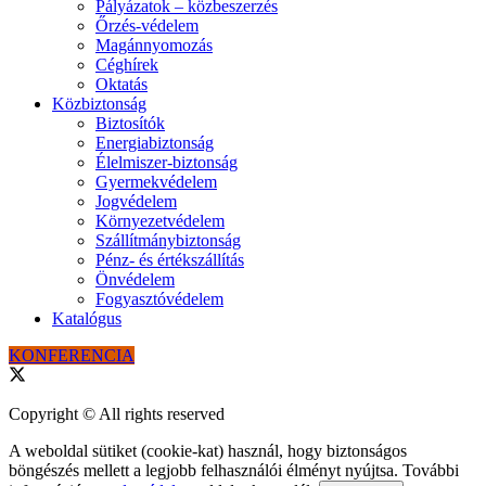
Pályázatok – közbeszerzés
Őrzés-védelem
Magánnyomozás
Céghírek
Oktatás
Közbiztonság
Biztosítók
Energiabiztonság
Élelmiszer-biztonság
Gyermekvédelem
Jogvédelem
Környezetvédelem
Szállítmánybiztonság
Pénz- és értékszállítás
Önvédelem
Fogyasztóvédelem
Katalógus
KONFERENCIA
Copyright © All rights reserved
A weboldal sütiket (cookie-kat) használ, hogy biztonságos
böngészés mellett a legjobb felhasználói élményt nyújtsa. További