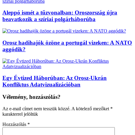
Aleppó ismét a tűzvonalban: Oroszország újra
beavatkozik a szíriai polgárháborúba
Orosz hadihajók özöne a portugál vizeken: A NATO
aggódik?
Egy Évtized Háborúban: Az Orosz-Ukrán
Konfliktus Adatvizualizációban
Vélemény, hozzászólás?
Az e-mail címet nem tesszük közzé.
A kötelező mezőket
*
karakterrel jelöltük
Hozzászólás
*