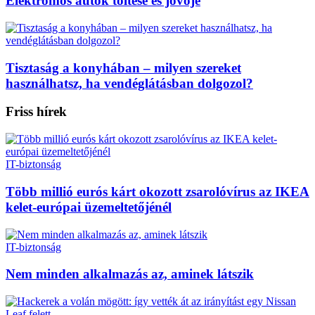
Elektromos autók töltése és jövője
Tisztaság a konyhában – milyen szereket
használhatsz, ha vendéglátásban dolgozol?
Friss hírek
IT-biztonság
Több millió eurós kárt okozott zsarolóvírus az IKEA
kelet-európai üzemeltetőjénél
IT-biztonság
Nem minden alkalmazás az, aminek látszik