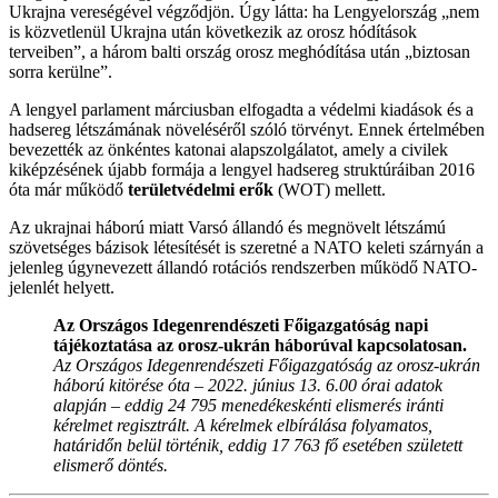
Ukrajna vereségével végződjön. Úgy látta: ha Lengyelország „nem
is közvetlenül Ukrajna után következik az orosz hódítások
terveiben”, a három balti ország orosz meghódítása után „biztosan
sorra kerülne”.
A lengyel parlament márciusban elfogadta a védelmi kiadások és a
hadsereg létszámának növeléséről szóló törvényt. Ennek értelmében
bevezették az önkéntes katonai alapszolgálatot, amely a civilek
kiképzésének újabb formája a lengyel hadsereg struktúráiban 2016
óta már működő
területvédelmi erők
(WOT) mellett.
Az ukrajnai háború miatt Varsó állandó és megnövelt létszámú
szövetséges bázisok létesítését is szeretné a NATO keleti szárnyán a
jelenleg úgynevezett állandó rotációs rendszerben működő NATO-
jelenlét helyett.
Az Országos Idegenrendészeti Főigazgatóság napi
tájékoztatása az orosz-ukrán háborúval kapcsolatosan.
Az Országos Idegenrendészeti Főigazgatóság az orosz-ukrán
háború kitörése óta – 2022. június 13. 6.00 órai adatok
alapján – eddig 24 795 menedékeskénti elismerés iránti
kérelmet regisztrált. A kérelmek elbírálása folyamatos,
határidőn belül történik, eddig 17 763 fő esetében született
elismerő döntés.