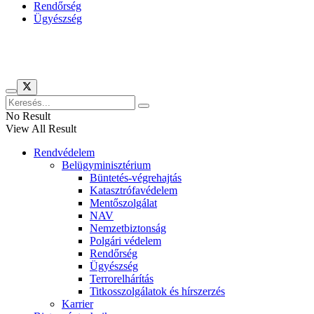
Rendőrség
Ügyészség
Híreinket szemlézi
No Result
View All Result
Rendvédelem
Belügyminisztérium
Büntetés-végrehajtás
Katasztrófavédelem
Mentőszolgálat
NAV
Nemzetbiztonság
Polgári védelem
Rendőrség
Ügyészség
Terrorelhárítás
Titkosszolgálatok és hírszerzés
Karrier