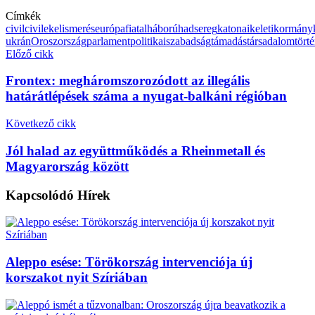
Címkék
civil
civilek
elismerés
európa
fiatal
háború
hadsereg
katonai
keleti
kormány
ukrán
Oroszország
parlament
politikai
szabadság
támadás
társadalom
tört
Előző cikk
Frontex: megháromszorozódott az illegális
határátlépések száma a nyugat-balkáni régióban
Következő cikk
Jól halad az együttműködés a Rheinmetall és
Magyarország között
Kapcsolódó
Hírek
Aleppo esése: Törökország intervenciója új
korszakot nyit Szíriában