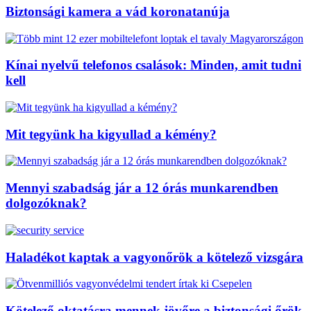
Biztonsági kamera a vád koronatanúja
Kínai nyelvű telefonos csalások: Minden, amit tudni
kell
Mit tegyünk ha kigyullad a kémény?
Mennyi szabadság jár a 12 órás munkarendben
dolgozóknak?
Haladékot kaptak a vagyonőrök a kötelező vizsgára
Kötelező oktatásra mennek jövőre a biztonsági őrök