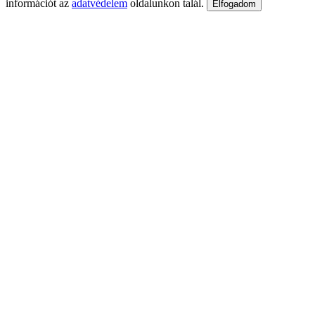
információt az
adatvédelem
oldalunkon talál.
Elfogadom