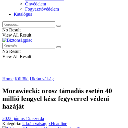
Önvédelem
Fogyasztóvédelem
Katalógus
No Result
View All Result
No Result
View All Result
Home
Külföld
Ukrán válság
Morawiecki: orosz támadás esetén 40
millió lengyel kész fegyverrel védeni
hazáját
2022. június 15. szerda
Kategória:
Ukrán válság
,
xHeadline