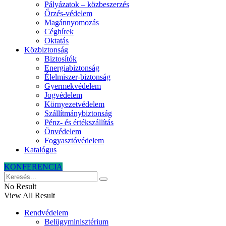
Pályázatok – közbeszerzés
Őrzés-védelem
Magánnyomozás
Céghírek
Oktatás
Közbiztonság
Biztosítók
Energiabiztonság
Élelmiszer-biztonság
Gyermekvédelem
Jogvédelem
Környezetvédelem
Szállítmánybiztonság
Pénz- és értékszállítás
Önvédelem
Fogyasztóvédelem
Katalógus
KONFERENCIA
No Result
View All Result
Rendvédelem
Belügyminisztérium