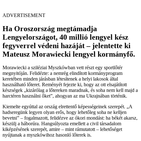
ADVERTISEMENT
Ha Oroszország megtámadja
Lengyelországot, 40 millió lengyel kész
fegyverrel védeni hazáját – jelentette ki
Mateusz Morawiecki lengyel kormányfő.
Morawiecki a sziléziai Myszkówban vett részt egy sportlőtér
megnyitóján. Felidézte: a nemrég elindított kormányprogram
keretében minden járásban létesítenek a helyi lakosok által
használható lőteret. Reményét fejezte ki, hogy az ott elsajátított
készségek „kizárólag a lőtereken maradnak, és soha nem kell majd a
harctéren használni őket”, ahogyan az ma Ukrajnában történik.
Kiemelte egyúttal az ország elrettentő képességeinek szerepét. „A
hadseregünk legyen olyan erős, hogy lehetőleg soha ne kelljen
bevetni” – fogalmazott, felidézve az ókori mondást: ha békét akarsz,
készülj a háborúra. Hangsúlyozta emellett a civil társadalom
kiképzésének szerepét, amire – mint rámutatott – lehetőséget
nyújtanak a myszkówihoz hasonló lőterek is.