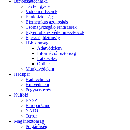
Biztonságtechnika
Távfelügyelet
Video rendszerek
Bankbiztonság
Biometrikus azonosítás
Csomagvizsgáló rendszerek
Egyenruha és védelmi eszközök
Egészségbiztonság
IT-biztonság
Adatvédelem
Információ-biztonság
Iratkezelés
Online
Munkavédelem
Hadiipar
Haditechnika
Honvédelem
Fegyverkezés
Külföld
ENSZ
Európai Unió
NATO
Terror
Magánbiztonság
Polgárőrség