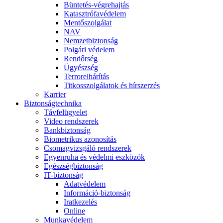
Büntetés-végrehajtás
Katasztrófavédelem
Mentőszolgálat
NAV
Nemzetbiztonság
Polgári védelem
Rendőrség
Ügyészség
Terrorelhárítás
Titkosszolgálatok és hírszerzés
Karrier
Biztonságtechnika
Távfelügyelet
Video rendszerek
Bankbiztonság
Biometrikus azonosítás
Csomagvizsgáló rendszerek
Egyenruha és védelmi eszközök
Egészségbiztonság
IT-biztonság
Adatvédelem
Információ-biztonság
Iratkezelés
Online
Munkavédelem