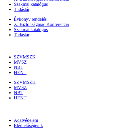
Szakmai katalógus
Tudástár
Évkönyv rendelés
X. Biztonságpiac Konferencia
Szakmai katalógus
Tudástár
Szakmai szervezetek
SZVMSZK
MVSZ
NBT
HENT
SZVMSZK
MVSZ
NBT
HENT
Információk
Adatvédelem
Elérhetőségeink