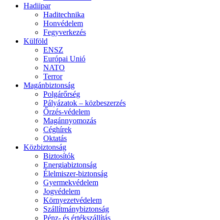
Hadiipar
Haditechnika
Honvédelem
Fegyverkezés
Külföld
ENSZ
Európai Unió
NATO
Terror
Magánbiztonság
Polgárőrség
Pályázatok – közbeszerzés
Őrzés-védelem
Magánnyomozás
Céghírek
Oktatás
Közbiztonság
Biztosítók
Energiabiztonság
Élelmiszer-biztonság
Gyermekvédelem
Jogvédelem
Környezetvédelem
Szállítmánybiztonság
Pénz- és értékszállítás