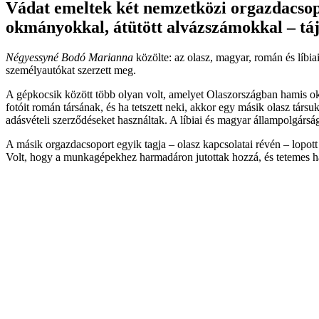
Vádat emeltek két nemzetközi orgazdacsopo
okmányokkal, átütött alvázszámokkal – tá
Négyessyné Bodó Marianna
közölte: az olasz, magyar, román és líbia
személyautókat szerzett meg.
A gépkocsik között több olyan volt, amelyet Olaszországban hamis ok
fotóit román társának, és ha tetszett neki, akkor egy másik olasz tár
adásvételi szerződéseket használtak. A líbiai és magyar állampolgárság
A másik orgazdacsoport egyik tagja – olasz kapcsolatai révén – lopot
Volt, hogy a munkagépekhez harmadáron jutottak hozzá, és tetemes has