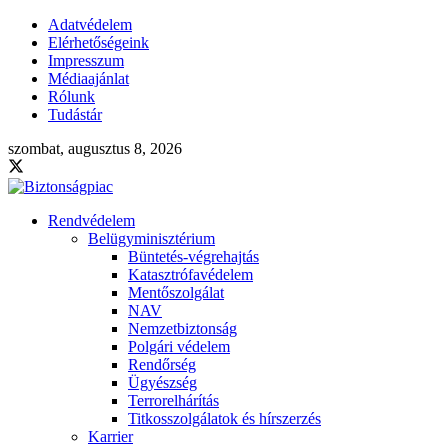
Adatvédelem
Elérhetőségeink
Impresszum
Médiaajánlat
Rólunk
Tudástár
szombat, augusztus 8, 2026
Rendvédelem
Belügyminisztérium
Büntetés-végrehajtás
Katasztrófavédelem
Mentőszolgálat
NAV
Nemzetbiztonság
Polgári védelem
Rendőrség
Ügyészség
Terrorelhárítás
Titkosszolgálatok és hírszerzés
Karrier