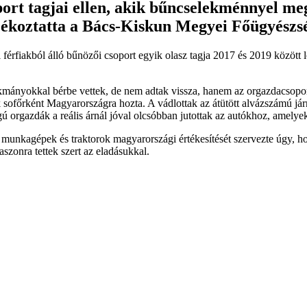
rt tagjai ellen, akik bűncselekménnyel me
jékoztatta a Bács-Kiskun Megyei Főügyészsé
i férfiakból álló bűnözői csoport egyik olasz tagja 2017 és 2019 között
mányokkal bérbe vettek, de nem adtak vissza, hanem az orgazdacsoport 
suk sofőrként Magyarországra hozta. A vádlottak az átütött alvázszámú j
ú orgazdák a reális árnál jóval olcsóbban jutottak az autókhoz, amelyek
t munkagépek és traktorok magyarországi értékesítését szervezte úgy, h
zonra tettek szert az eladásukkal.