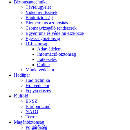
Biztonságtechnika
Távfelügyelet
Video rendszerek
Bankbiztonság
Biometrikus azonosítás
Csomagvizsgáló rendszerek
Egyenruha és védelmi eszközök
Egészségbiztonság
IT-biztonság
Adatvédelem
Információ-biztonság
Iratkezelés
Online
Munkavédelem
Hadiipar
Haditechnika
Honvédelem
Fegyverkezés
Külföld
ENSZ
Európai Unió
NATO
Terror
Magánbiztonság
Polgárőrség