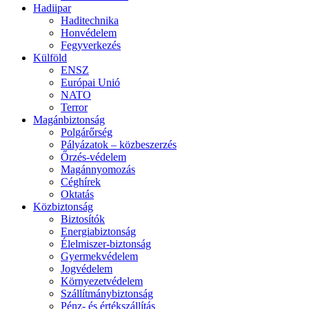
Hadiipar
Haditechnika
Honvédelem
Fegyverkezés
Külföld
ENSZ
Európai Unió
NATO
Terror
Magánbiztonság
Polgárőrség
Pályázatok – közbeszerzés
Őrzés-védelem
Magánnyomozás
Céghírek
Oktatás
Közbiztonság
Biztosítók
Energiabiztonság
Élelmiszer-biztonság
Gyermekvédelem
Jogvédelem
Környezetvédelem
Szállítmánybiztonság
Pénz- és értékszállítás