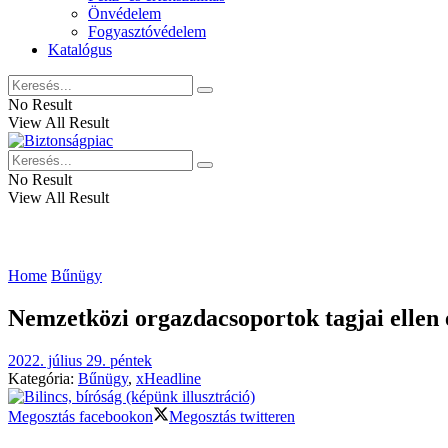
Önvédelem
Fogyasztóvédelem
Katalógus
No Result
View All Result
No Result
View All Result
Home
Bűnügy
Nemzetközi orgazdacsoportok tagjai ellen
2022. július 29. péntek
Kategória:
Bűnügy
,
xHeadline
Megosztás facebookon
Megosztás twitteren