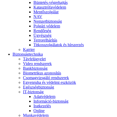
Büntetés-végrehajtás
Katasztrófavédelem
Mentőszolgálat
NAV
Nemzetbiztonság
Polgári védelem
Rendőrség
Ügyészség
Terrorelhárítás
Titkosszolgálatok és hírszerzés
Karrier
Biztonságtechnika
Távfelügyelet
Video rendszerek
Bankbiztonság
Biometrikus azonosítás
Csomagvizsgáló rendszerek
Egyenruha és védelmi eszközök
Egészségbiztonság
IT-biztonság
Adatvédelem
Információ-biztonság
Iratkezelés
Online
Munkavédelem