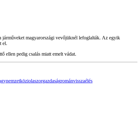
a járműveket magyarországi vevőjüknél lefoglalták. Az egyik
 el.
tő ellen pedig csalás miatt emelt vádat.
agy
nemzetközi
olasz
orgazdaság
román
visszaélés