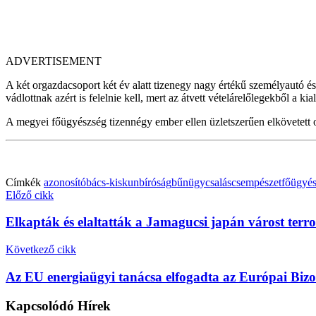
ADVERTISEMENT
A két orgazdacsoport két év alatt tizenegy nagy értékű személyautó
vádlottnak azért is felelnie kell, mert az átvett vételárelőlegekből a 
A megyei főügyészség tizennégy ember ellen üzletszerűen elkövetett org
Címkék
azonosító
bács-kiskun
bíróság
bűnügy
csalás
csempészet
főügyé
Előző cikk
Elkapták és elaltatták a Jamagucsi japán várost ter
Következő cikk
Az EU energiaügyi tanácsa elfogadta az Európai Bizot
Kapcsolódó
Hírek