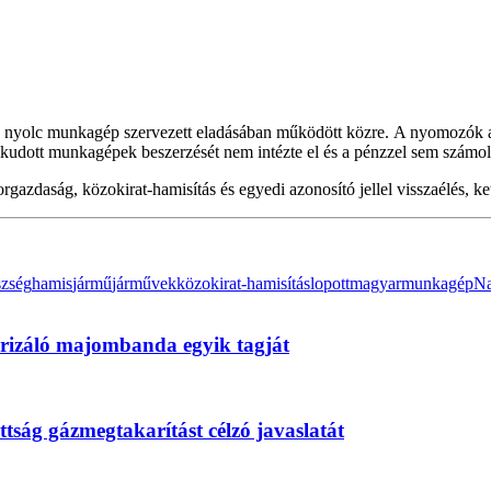
 és nyolc munkagép szervezett eladásában működött közre. A nyomozók 
kialkudott munkagépek beszerzését nem intézte el és a pénzzel sem számolt
azdaság, közokirat-hamisítás és egyedi azonosító jellel visszaélés, ket
szség
hamis
jármű
járművek
közokirat-hamisítás
lopott
magyar
munkagép
N
rorizáló majombanda egyik tagját
tság gázmegtakarítást célzó javaslatát