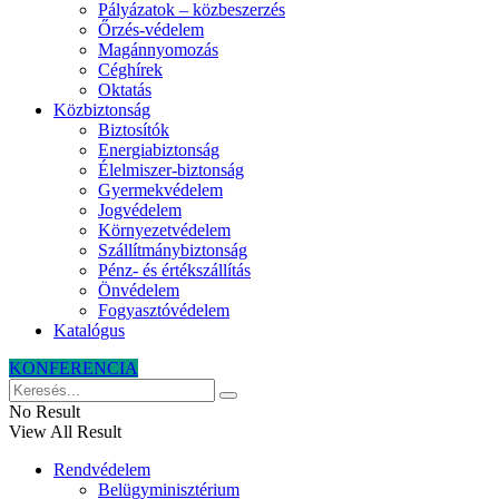
Pályázatok – közbeszerzés
Őrzés-védelem
Magánnyomozás
Céghírek
Oktatás
Közbiztonság
Biztosítók
Energiabiztonság
Élelmiszer-biztonság
Gyermekvédelem
Jogvédelem
Környezetvédelem
Szállítmánybiztonság
Pénz- és értékszállítás
Önvédelem
Fogyasztóvédelem
Katalógus
KONFERENCIA
No Result
View All Result
Rendvédelem
Belügyminisztérium