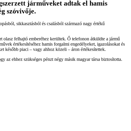
gszerzett járműveket adtak el hamis
g szóvivője.
 lopásból, sikkasztásból és csalásból származó nagy értékű
olasz felhajtó emberéhez kerültek. Ő telefonon átküldte a jármű
árművek értékesítéséhez hamis forgalmi engedélyeket, igazolásokat és
et később piaci – vagy ahhoz közeli – áron értékesítettek.
ogy az ehhez szükséges pénzt négy másik magyar társa biztosította.