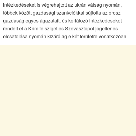
intézkedéseket is végrehajtott az ukrán válság nyomán,
többek között gazdasági szankciókkal sújtotta az orosz
gazdaság egyes ágazatait, és korlátozó intézkedéseket
rendelt el a Krím félsziget és Szevasztopol jogellenes
elcsatolása nyomán kizárólag e két területre vonatkozóan.