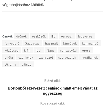
végrehajtásához kötötték.
Címkék
drónok
eszközök
EU
európai
fegyveres
fenyegető
Gazdaság
használt
járművek
kommandó
közösség
krím
légi
Nagy
nemzetközi
orosz
pilóta
szankciók
szervezet
szervezetek
tagállamok
Ukrajna
válság
Előző cikk
Börtönből szervezett csalások miatt emelt vádat az
ügyészség
Következő cikk