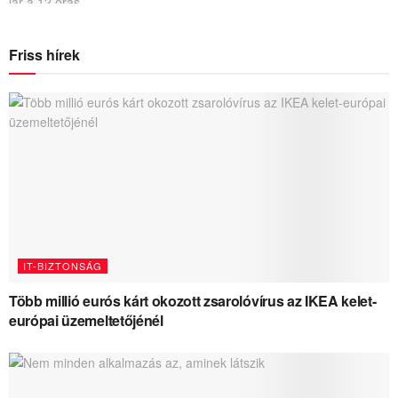
Friss hírek
IT-BIZTONSÁG
Több millió eurós kárt okozott zsarolóvírus az IKEA kelet-
európai üzemeltetőjénél