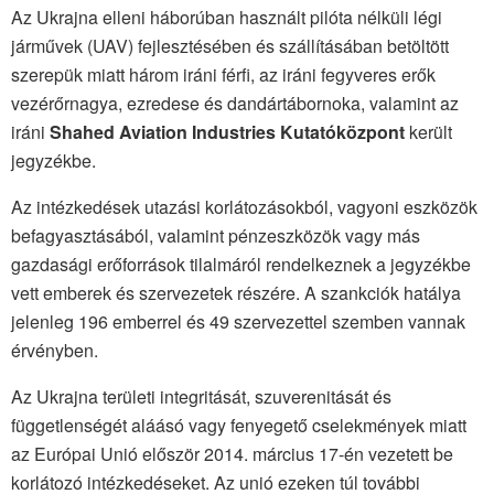
Az Ukrajna elleni háborúban használt pilóta nélküli légi
járművek (UAV) fejlesztésében és szállításában betöltött
szerepük miatt három iráni férfi, az iráni fegyveres erők
vezérőrnagya, ezredese és dandártábornoka, valamint az
iráni
Shahed Aviation Industries Kutatóközpont
került
jegyzékbe.
Az intézkedések utazási korlátozásokból, vagyoni eszközök
befagyasztásából, valamint pénzeszközök vagy más
gazdasági erőforrások tilalmáról rendelkeznek a jegyzékbe
vett emberek és szervezetek részére. A szankciók hatálya
jelenleg 196 emberrel és 49 szervezettel szemben vannak
érvényben.
Az Ukrajna területi integritását, szuverenitását és
függetlenségét aláásó vagy fenyegető cselekmények miatt
az Európai Unió először 2014. március 17-én vezetett be
korlátozó intézkedéseket. Az unió ezeken túl további