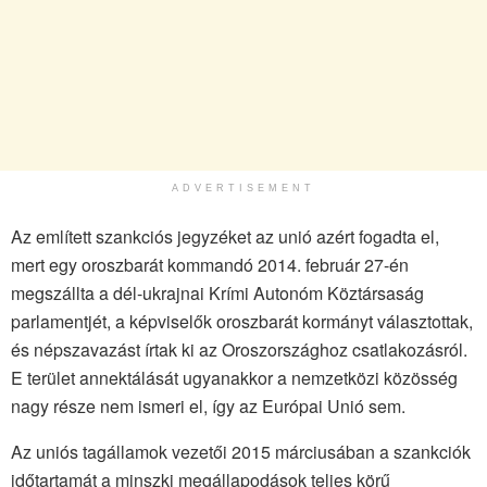
ADVERTISEMENT
Az említett szankciós jegyzéket az unió azért fogadta el,
mert egy oroszbarát kommandó 2014. február 27-én
megszállta a dél-ukrajnai Krími Autonóm Köztársaság
parlamentjét, a képviselők oroszbarát kormányt választottak,
és népszavazást írtak ki az Oroszországhoz csatlakozásról.
E terület annektálását ugyanakkor a nemzetközi közösség
nagy része nem ismeri el, így az Európai Unió sem.
Az uniós tagállamok vezetői 2015 márciusában a szankciók
időtartamát a minszki megállapodások teljes körű