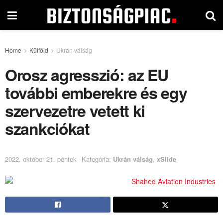
Home
Külföld
Ukrán válság
Orosz agresszió: az EU
további emberekre és egy
szervezetre vetett ki
szankciókat
2022. október 21. péntek
Kategória:
Ukrán válság
,
xSlide