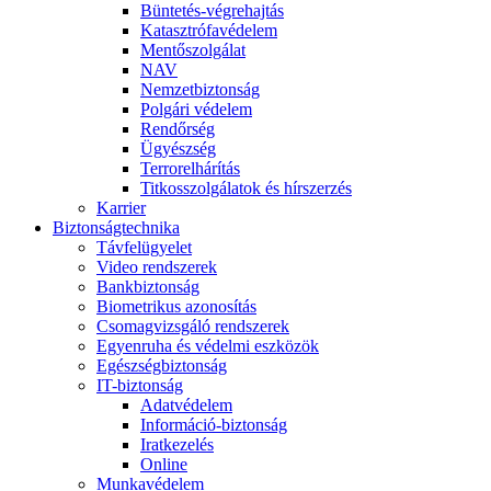
Büntetés-végrehajtás
Katasztrófavédelem
Mentőszolgálat
NAV
Nemzetbiztonság
Polgári védelem
Rendőrség
Ügyészség
Terrorelhárítás
Titkosszolgálatok és hírszerzés
Karrier
Biztonságtechnika
Távfelügyelet
Video rendszerek
Bankbiztonság
Biometrikus azonosítás
Csomagvizsgáló rendszerek
Egyenruha és védelmi eszközök
Egészségbiztonság
IT-biztonság
Adatvédelem
Információ-biztonság
Iratkezelés
Online
Munkavédelem