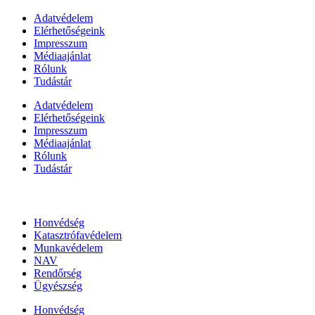
Adatvédelem
Elérhetőségeink
Impresszum
Médiaajánlat
Rólunk
Tudástár
Adatvédelem
Elérhetőségeink
Impresszum
Médiaajánlat
Rólunk
Tudástár
Állami szervezetek
Honvédség
Katasztrófavédelem
Munkavédelem
NAV
Rendőrség
Ügyészség
Honvédség