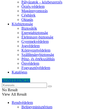
Pályázatok – közbeszerzés
Őrzés-védelem
Magánnyomozás
Céghírek
Oktatás
Közbiztonság
Biztosítók
Energiabiztonság
Élelmiszer-biztonság
Gyermekvédelem
Jogvédelem
Környezetvédelem
Szállítmánybiztonság
Pénz- és értékszállítás
Önvédelem
Fogyasztóvédelem
Katalógus
KONFERENCIA
No Result
View All Result
Rendvédelem
Belügyminisztérium