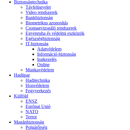
Biztonságtechnika
Távfelügyelet
Video rendszerek
Bankbiztonság
Biometrikus azonosítás
Csomagvizsgáló rendszerek
Egyenruha és védelmi eszközök
Egészségbiztonság
IT-biztonság
Adatvédelem
Információ-biztonság
Iratkezelés
Online
Munkavédelem
Hadiipar
Haditechnika
Honvédelem
Fegyverkezés
Külföld
ENSZ
Európai Unió
NATO
Terror
Magánbiztonság
Polgárőrség