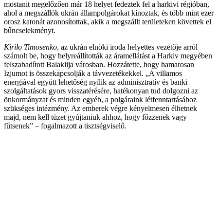
mostanit megelőzően már 18 helyet fedeztek fel a harkivi régióban,
ahol a megszállók ukrán állampolgárokat kínoztak, és több mint ezer
orosz katonát azonosítottak, akik a megszállt területeken követtek el
bűncselekményt.
Kirilo Timosenko
, az ukrán elnöki iroda helyettes vezetője arról
számolt be, hogy helyreállították az áramellátást a Harkiv megyében
felszabadított Balaklija városban. Hozzátette, hogy hamarosan
Izjumot is összekapcsolják a távvezetékekkel. „A villamos
energiával együtt lehetőség nyílik az adminisztratív és banki
szolgáltatások gyors visszatérésére, hatékonyan tud dolgozni az
önkormányzat és minden egyéb, a polgáraink létfenntartásához
szükséges intézmény. Az emberek végre kényelmesen élhetnek
majd, nem kell tüzet gyújtaniuk ahhoz, hogy főzzenek vagy
fűtsenek” – fogalmazott a tisztségviselő.