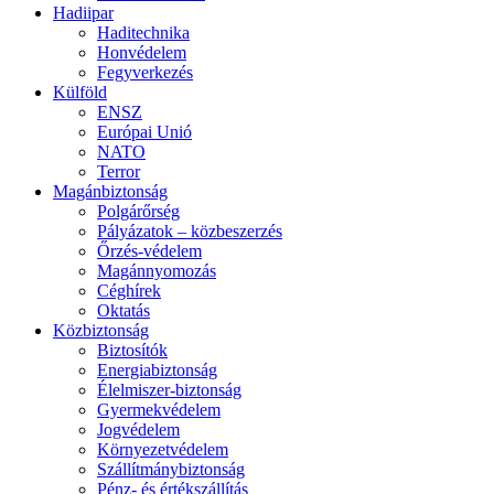
Hadiipar
Haditechnika
Honvédelem
Fegyverkezés
Külföld
ENSZ
Európai Unió
NATO
Terror
Magánbiztonság
Polgárőrség
Pályázatok – közbeszerzés
Őrzés-védelem
Magánnyomozás
Céghírek
Oktatás
Közbiztonság
Biztosítók
Energiabiztonság
Élelmiszer-biztonság
Gyermekvédelem
Jogvédelem
Környezetvédelem
Szállítmánybiztonság
Pénz- és értékszállítás