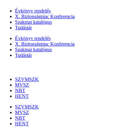
Évkönyv rendelés
X. Biztonságpiac Konferencia
Szakmai katalógus
Tudástár
Évkönyv rendelés
X. Biztonságpiac Konferencia
Szakmai katalógus
Tudástár
Szakmai szervezetek
SZVMSZK
MVSZ
NBT
HENT
SZVMSZK
MVSZ
NBT
HENT
Információk