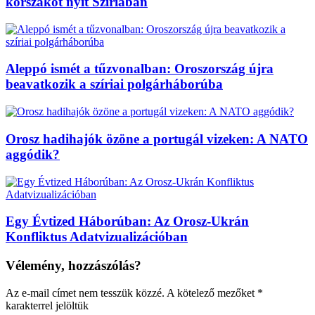
korszakot nyit Szíriában
Aleppó ismét a tűzvonalban: Oroszország újra
beavatkozik a szíriai polgárháborúba
Orosz hadihajók özöne a portugál vizeken: A NATO
aggódik?
Egy Évtized Háborúban: Az Orosz-Ukrán
Konfliktus Adatvizualizációban
Vélemény, hozzászólás?
Az e-mail címet nem tesszük közzé.
A kötelező mezőket
*
karakterrel jelöltük