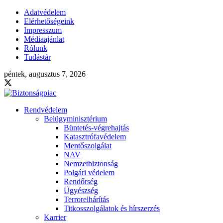
Adatvédelem
Elérhetőségeink
Impresszum
Médiaajánlat
Rólunk
Tudástár
péntek, augusztus 7, 2026
Rendvédelem
Belügyminisztérium
Büntetés-végrehajtás
Katasztrófavédelem
Mentőszolgálat
NAV
Nemzetbiztonság
Polgári védelem
Rendőrség
Ügyészség
Terrorelhárítás
Titkosszolgálatok és hírszerzés
Karrier