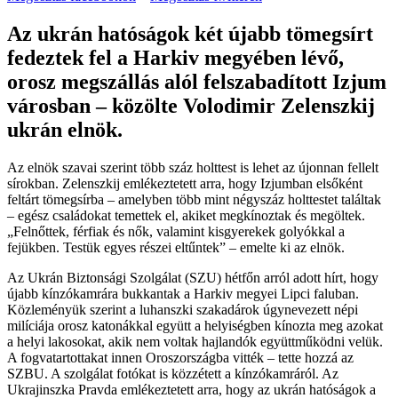
Az ukrán hatóságok két újabb tömegsírt
fedeztek fel a Harkiv megyében lévő,
orosz megszállás alól felszabadított Izjum
városban – közölte Volodimir Zelenszkij
ukrán elnök.
Az elnök szavai szerint több száz holttest is lehet az újonnan fellelt
sírokban. Zelenszkij emlékeztetett arra, hogy Izjumban elsőként
feltárt tömegsírba – amelyben több mint négyszáz holttestet találtak
– egész családokat temettek el, akiket megkínoztak és megöltek.
„Felnőttek, férfiak és nők, valamint kisgyerekek golyókkal a
fejükben. Testük egyes részei eltűntek” – emelte ki az elnök.
Az Ukrán Biztonsági Szolgálat (SZU) hétfőn arról adott hírt, hogy
újabb kínzókamrára bukkantak a Harkiv megyei Lipci faluban.
Közleményük szerint a luhanszki szakadárok úgynevezett népi
milíciája orosz katonákkal együtt a helyiségben kínozta meg azokat
a helyi lakosokat, akik nem voltak hajlandók együttműködni velük.
A fogvatartottakat innen Oroszországba vitték – tette hozzá az
SZBU. A szolgálat fotókat is közzétett a kínzókamráról. Az
Ukrajinszka Pravda emlékeztetett arra, hogy az ukrán hatóságok a