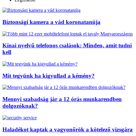
Biztonsági kamera a vád koronatanúja
Kínai nyelvű telefonos csalások: Minden, amit tudni
kell
Mit tegyünk ha kigyullad a kémény?
Mennyi szabadság jár a 12 órás munkarendben
dolgozóknak?
Haladékot kaptak a vagyonőrök a kötelező vizsgára