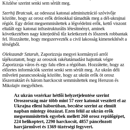
Közlése szerint senki sem sérült meg.
Szerhij Bratcsuk
, az odesszai katonai adminisztráció szóvivője
közölte, hogy az orosz erők drónokkal támadták meg a dél-ukrajnai
régiót. Egy drónt megsemmisítettek a légvédelmi erők, kettő viszont
eltalált egy katonai infrastrukturális létesítményt, aminek
következtében nagy kiterjedésű tűz keletkezett és lőszerek robbantak
fel. Hozzátette, hogy megszervezték a civil lakosság kimenekítését a
térségből.
Olekszandr Sztaruh
, Zaporizzsja megyei kormányzó arról
tájékoztatott, hogy az oroszok rakétatámadást hajtottak végre
Zaporizzsja város és egy falu ellen a régióban. Hozzátette, hogy az
előzetes információk szerint senki sem sérült meg. Az ukrán déli
műveleti parancsnokság közölte, hogy az ukrán erők öt orosz
lőszerraktárt és három harckocsit semmisítettek meg Herszon és
Mikolajiv megyékben.
Az ukrán vezérkar hétfői helyzetjelentése szerint
Oroszország már több mint 57 ezer katonát veszített el az
Ukrajna elleni háborúban, becslése szerint az elmúlt
napban mintegy ötszázat. Ezen felül az ukrán erők
megsemmisítettek egyebek mellett 260 orosz repülőgépet,
224 helikoptert, 2290 harckocsit, 4857 páncélozott
harcjárművet és 1369 tüzérségi fegyvert.