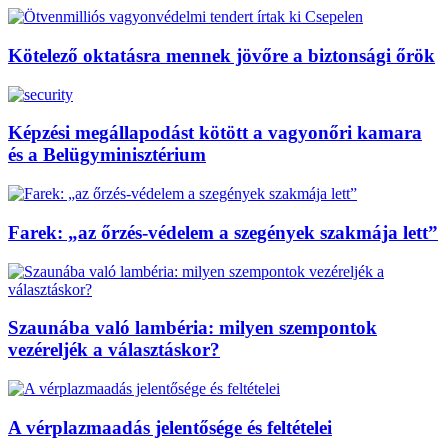
Kötelező oktatásra mennek jövőre a biztonsági őrök
Képzési megállapodást kötött a vagyonőri kamara
és a Belügyminisztérium
Farek: „az őrzés-védelem a szegények szakmája lett”
Szaunába való lambéria: milyen szempontok
vezéreljék a választáskor?
A vérplazmaadás jelentősége és feltételei