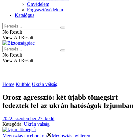
Önvédelem
Fogyasztóvédelem
Katalógus
No Result
View All Result
No Result
View All Result
Home
Külföld
Ukrán válság
Orosz agresszió: két újabb tömegsírt
fedeztek fel az ukrán hatóságok Izjumban
2022. szeptember 27. kedd
Kategória:
Ukrán válság
Megosztás facebookon
Megosztás twitteren