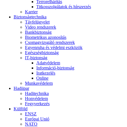
Terrorelhárítás
Titkosszolgálatok és hírszerzés
Karrier
Biztonságtechnika
Távfelügyelet
Video rendszerek
Bankbiztonság
Biometrikus azonosítás
Csomagvizsgáló rendszerek
Egyenruha és védelmi eszközök
Egészségbiztonság
IT-biztonság
Adatvédelem
Információ-biztonság
Iratkezelés
Online
Munkavédelem
Hadiipar
Haditechnika
Honvédelem
Fegyverkezés
Külföld
ENSZ
Európai Unió
NATO