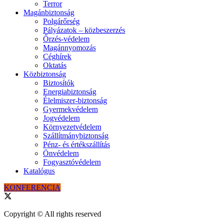
Terror
Magánbiztonság
Polgárőrség
Pályázatok – közbeszerzés
Őrzés-védelem
Magánnyomozás
Céghírek
Oktatás
Közbiztonság
Biztosítók
Energiabiztonság
Élelmiszer-biztonság
Gyermekvédelem
Jogvédelem
Környezetvédelem
Szállítmánybiztonság
Pénz- és értékszállítás
Önvédelem
Fogyasztóvédelem
Katalógus
KONFERENCIA
Copyright © All rights reserved