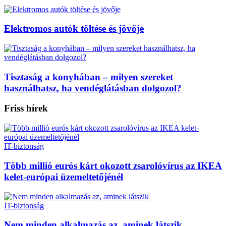
Elektromos autók töltése és jövője
Tisztaság a konyhában – milyen szereket
használhatsz, ha vendéglátásban dolgozol?
Friss hírek
IT-biztonság
Több millió eurós kárt okozott zsarolóvírus az IKEA
kelet-európai üzemeltetőjénél
IT-biztonság
Nem minden alkalmazás az, aminek látszik