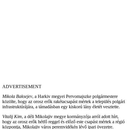
ADVERTISEMENT
Mikola Baksejev
, a Harkiv megyei Pervomajszke polgármestere
közölte, hogy az orosz erők rakétacsapást mértek a település polgári
infrastruktúrájára, a támadásban egy kiskorú lány életét vesztette.
Vitalij Kim
, a déli Mikolajiv megye kormányzója arról adott hírt,
hogy az orosz erők hétfő reggel és előző este csapást mértek a régió
központja, Mikolajiv város peremvidékén lévő ipari övezetre.