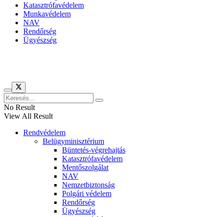
Katasztrófavédelem
Munkavédelem
NAV
Rendőrség
Ügyészség
Híreinket szemlézi
No Result
View All Result
Rendvédelem
Belügyminisztérium
Büntetés-végrehajtás
Katasztrófavédelem
Mentőszolgálat
NAV
Nemzetbiztonság
Polgári védelem
Rendőrség
Ügyészség