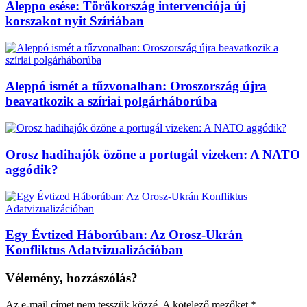
Aleppo esése: Törökország intervenciója új
korszakot nyit Szíriában
Aleppó ismét a tűzvonalban: Oroszország újra
beavatkozik a szíriai polgárháborúba
Orosz hadihajók özöne a portugál vizeken: A NATO
aggódik?
Egy Évtized Háborúban: Az Orosz-Ukrán
Konfliktus Adatvizualizációban
Vélemény, hozzászólás?
Az e-mail címet nem tesszük közzé.
A kötelező mezőket
*