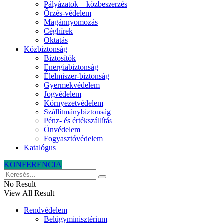
Pályázatok – közbeszerzés
Őrzés-védelem
Magánnyomozás
Céghírek
Oktatás
Közbiztonság
Biztosítók
Energiabiztonság
Élelmiszer-biztonság
Gyermekvédelem
Jogvédelem
Környezetvédelem
Szállítmánybiztonság
Pénz- és értékszállítás
Önvédelem
Fogyasztóvédelem
Katalógus
KONFERENCIA
No Result
View All Result
Rendvédelem
Belügyminisztérium