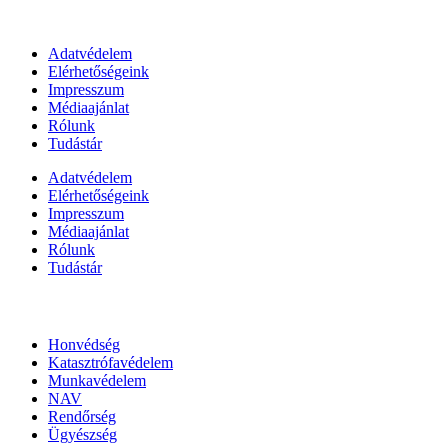
Információk
Adatvédelem
Elérhetőségeink
Impresszum
Médiaajánlat
Rólunk
Tudástár
Adatvédelem
Elérhetőségeink
Impresszum
Médiaajánlat
Rólunk
Tudástár
Állami szervezetek
Honvédség
Katasztrófavédelem
Munkavédelem
NAV
Rendőrség
Ügyészség