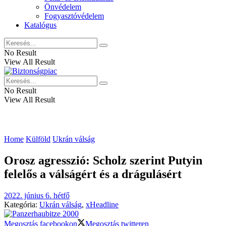
Önvédelem
Fogyasztóvédelem
Katalógus
No Result
View All Result
No Result
View All Result
Home
Külföld
Ukrán válság
Orosz agresszió: Scholz szerint Putyin
felelős a válságért és a drágulásért
2022. június 6. hétfő
Kategória:
Ukrán válság
,
xHeadline
Megosztás facebookon
Megosztás twitteren