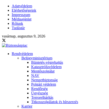
Adatvédelem
Elérhetőségeink
Impresszum
Médiaajánlat
Rólunk
Tudástár
vasárnap, augusztus 9, 2026
Rendvédelem
Belügyminisztérium
Büntetés-végrehajtás
Katasztrófavédelem
Mentőszolgálat
NAV
Nemzetbiztonság
Polgári védelem
Rendőrség
Ügyészség
Terrorelhárítás
Titkosszolgálatok és hírszerzés
Karrier