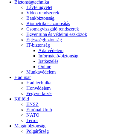
Biztonságtechnika
Távfelügyelet
Video rendszerek
Bankbiztonság
Biometrikus azonosítás
Csomagvizsgáló rendszerek
Egyenruha és védelmi eszközök
Egészségbiztonság
IT-biztonság
Adatvédelem
Információ-biztonság
Iratkezelés
Online
Munkavédelem
Hadiipar
Haditechnika
Honvédelem
Fegyverkezés
Külföld
ENSZ
Európai Unió
NATO
Terror
Magánbiztonság
Polgárőrség