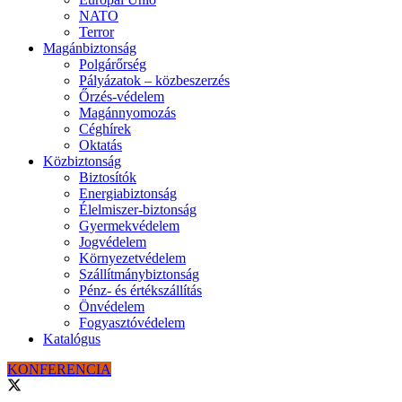
NATO
Terror
Magánbiztonság
Polgárőrség
Pályázatok – közbeszerzés
Őrzés-védelem
Magánnyomozás
Céghírek
Oktatás
Közbiztonság
Biztosítók
Energiabiztonság
Élelmiszer-biztonság
Gyermekvédelem
Jogvédelem
Környezetvédelem
Szállítmánybiztonság
Pénz- és értékszállítás
Önvédelem
Fogyasztóvédelem
Katalógus
KONFERENCIA