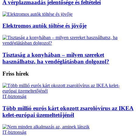
A vérplazmaadás jelentősége és feltételei
Elektromos autók töltése és jövője
Tisztaság a konyhában – milyen szereket
használhatsz, ha vendéglátásban dolgozol?
Friss hírek
IT-biztonság
Több millió eurós kárt okozott zsarolóvírus az IKEA
kelet-európai üzemeltetőjénél
IT-biztonság