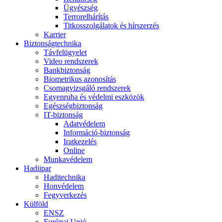
Ügyészség
Terrorelhárítás
Titkosszolgálatok és hírszerzés
Karrier
Biztonságtechnika
Távfelügyelet
Video rendszerek
Bankbiztonság
Biometrikus azonosítás
Csomagvizsgáló rendszerek
Egyenruha és védelmi eszközök
Egészségbiztonság
IT-biztonság
Adatvédelem
Információ-biztonság
Iratkezelés
Online
Munkavédelem
Hadiipar
Haditechnika
Honvédelem
Fegyverkezés
Külföld
ENSZ
Európai Unió