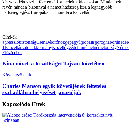
két százalékos szint fölé emelik a védelmi kiadásokat. Mindennek
révén minden bizonnyal a német hadsereg lesz a legnagyobb
hadsereg egész Európában – mondta a kancellár.
Címkék
agresszió
biztonság
Cseh
Dél
drónok
gépágyú
globális
görög
háború
hader
T
kancellár
katonák
kormány
Közel
légvédelmi
német
németország
Német
Előző cikk
Kína növeli a feszültságet Tajvan közelében
Következő cikk
Charles Manson egyik követőjének feltételes
szabadlábra helyezését javasolják
Kapcsolódó
Hírek