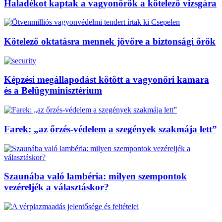
Haladékot kaptak a vagyonőrök a kötelező vizsgára
Kötelező oktatásra mennek jövőre a biztonsági őrök
Képzési megállapodást kötött a vagyonőri kamara
és a Belügyminisztérium
Farek: „az őrzés-védelem a szegények szakmája lett”
Szaunába való lambéria: milyen szempontok
vezéreljék a választáskor?