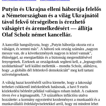
Putyin és Ukrajna elleni háborúja felelős
a Németországban és a világ Ukrajnától
távol fekvő térségeiben is érezhető
válságért és áremelkedésért — állítja
Olaf Scholz német kancellár.
A kancellár hangsúlyozta, hogy „Putyin háborúja okozta ezt a
válságot, és semmi más”. A háború sok ország számára „nagyon
messze van, de a következmények nagyon is közel vannak”,
éhínséggel, az energiaellátás és a biztonság megrendülésével
fenyegetnek. Ezeknek az országoknak segíteni kell, a „legnagyobb
szolidaritással” kell kiállni mellettük – mondta Scholz, aláhúzva,
hogy „a globális dél feltörekvő demokráciáit” meg kell tartani
szövetségeseknek.
A válság hazai kezeléséről szólva kiemelte, hogy a lakossági
terheket csökkentő intézkedések hatásosak, a havi 9 eurós
közlekedési bérletért például valóságos roham indult. A csaknem
ötven éve a legmagasabb, 7,9 százalékos inflációra utalva
hozzátette: a kormány egyeztetést kezdeményez a munkaadói és a
munkavállalói érdekképviseletekkel arról, hogy mi mindent lehet