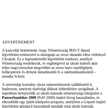
ADVERTISEMENT
A kancellár bejelentette, hogy Németország IRIS-T típusú
légvédelmi rendszerrel is támogatja az orosz támadás ellen védekező
Ukrajnát. Ez a legmodernebb légvédelmi rendszer, amellyel
Németország rendelkezik, és segítségével az ukrán haderő akár
teljes nagyvárosokat megvédhet az orosz harci repülőgépek,
helikopterek és drónok támadásaitól és a rakétatámadásoktól –
mondta Scholz.
A szövetségi kormány olyan radarrendszerek szállításáról is
határozott, amelyek tüzérségi állások felderítésére szolgálnak. A
napokban befejeződik az ukrán katonák németországi kiképzése a
Panzerhaubitze 2000
(PzH 2000) önjáró löveg használatára, és
elkezdődik egy újabb kiképzési program, amelyben a Gepard önjáró
légvédelmi gépágyú használatát tanulják meg ukrán katonák.