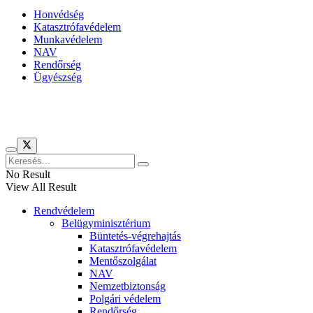
Honvédség
Katasztrófavédelem
Munkavédelem
NAV
Rendőrség
Ügyészség
Híreinket szemlézi
No Result
View All Result
Rendvédelem
Belügyminisztérium
Büntetés-végrehajtás
Katasztrófavédelem
Mentőszolgálat
NAV
Nemzetbiztonság
Polgári védelem
Rendőrség