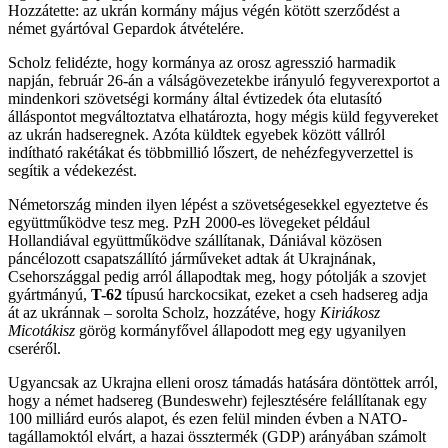
Hozzátette: az ukrán kormány május végén kötött szerződést a
német gyártóval Gepardok átvételére.
Scholz felidézte, hogy kormánya az orosz agresszió harmadik
napján, február 26-án a válságövezetekbe irányuló fegyverexportot a
mindenkori szövetségi kormány által évtizedek óta elutasító
álláspontot megváltoztatva elhatározta, hogy mégis küld fegyvereket
az ukrán hadseregnek. Azóta küldtek egyebek között vállról
indítható rakétákat és többmillió lőszert, de nehézfegyverzettel is
segítik a védekezést.
Németország minden ilyen lépést a szövetségesekkel egyeztetve és
együttműködve tesz meg. PzH 2000-es lövegeket például
Hollandiával együttműködve szállítanak, Dániával közösen
páncélozott csapatszállító járműveket adtak át Ukrajnának,
Csehországgal pedig arról állapodtak meg, hogy pótolják a szovjet
gyártmányú,
T-62
típusú harckocsikat, ezeket a cseh hadsereg adja
át az ukránnak – sorolta Scholz, hozzátéve, hogy
Kiriákosz
Micotákisz
görög kormányfővel állapodott meg egy ugyanilyen
cseréről.
Ugyancsak az Ukrajna elleni orosz támadás hatására döntöttek arról,
hogy a német hadsereg (Bundeswehr) fejlesztésére felállítanak egy
100 milliárd eurós alapot, és ezen felül minden évben a NATO-
tagállamoktól elvárt, a hazai össztermék (GDP) arányában számolt