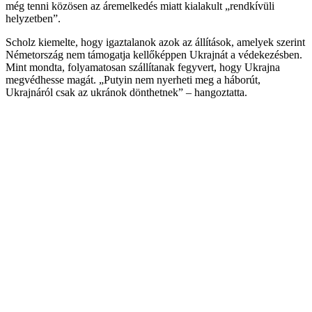
még tenni közösen az áremelkedés miatt kialakult „rendkívüli
helyzetben”.
Scholz kiemelte, hogy igaztalanok azok az állítások, amelyek szerint
Németország nem támogatja kellőképpen Ukrajnát a védekezésben.
Mint mondta, folyamatosan szállítanak fegyvert, hogy Ukrajna
megvédhesse magát. „Putyin nem nyerheti meg a háborút,
Ukrajnáról csak az ukránok dönthetnek” – hangoztatta.