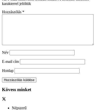
karakterrel jelöltük
Hozzászólás
*
Név
E-mail cím
Honlap
Kövess minket
Népszerű