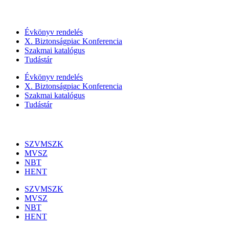
Szolgáltatásaink
Évkönyv rendelés
X. Biztonságpiac Konferencia
Szakmai katalógus
Tudástár
Évkönyv rendelés
X. Biztonságpiac Konferencia
Szakmai katalógus
Tudástár
Szakmai szervezetek
SZVMSZK
MVSZ
NBT
HENT
SZVMSZK
MVSZ
NBT
HENT