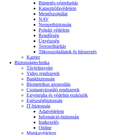
Büntetés-végrehajtás
Katasztrófavédelem
Mentőszolgálat
NAV
Nemzetbiztonság
Polgári védelem
Rendőrség
Ügyészség
Terrorelhárítás
Titkosszolgálatok és hírszerzés
Karrier
Biztonságtechnika
Távfelügyelet
Video rendszerek
Bankbiztonság
Biometrikus azonosítás
Csomagvizsgáló rendszerek
Egyenruha és védelmi eszközök
Egészségbiztonság
IT-biztonság
Adatvédelem
Információ-biztonság
Iratkezelés
Online
Munkavédelem