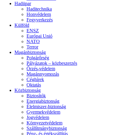
Hadiipar
Haditechnika
Honvédelem
Fegyverkezés
Külföld
ENSZ
Európai Unió
NATO
Terror
Magánbiztonság
Polgárőrség
Pályázatok – közbeszerzés
Őrzés-védelem
Magánnyomozás
Céghírek
Oktatás
Közbiztonság
Biztosítók
Energiabiztonság
Élelmiszer-biztonság
Gyermekvédelem
Jogvédelem
Környezetvédelem
Szállítmánybiztonság
Pénz- és értékszállítás