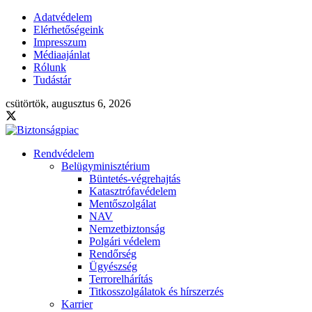
Adatvédelem
Elérhetőségeink
Impresszum
Médiaajánlat
Rólunk
Tudástár
csütörtök, augusztus 6, 2026
Rendvédelem
Belügyminisztérium
Büntetés-végrehajtás
Katasztrófavédelem
Mentőszolgálat
NAV
Nemzetbiztonság
Polgári védelem
Rendőrség
Ügyészség
Terrorelhárítás
Titkosszolgálatok és hírszerzés
Karrier