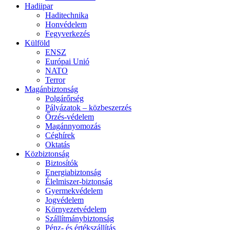
Hadiipar
Haditechnika
Honvédelem
Fegyverkezés
Külföld
ENSZ
Európai Unió
NATO
Terror
Magánbiztonság
Polgárőrség
Pályázatok – közbeszerzés
Őrzés-védelem
Magánnyomozás
Céghírek
Oktatás
Közbiztonság
Biztosítók
Energiabiztonság
Élelmiszer-biztonság
Gyermekvédelem
Jogvédelem
Környezetvédelem
Szállítmánybiztonság
Pénz- és értékszállítás