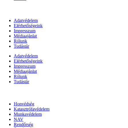
Információk
Adatvédelem
Elérhetőségeink
Impresszum
Médiaajánlat
Rólunk
Tudástár
Adatvédelem
Elérhetőségeink
Impresszum
Médiaajánlat
Rólunk
Tudástár
Állami szervezetek
Honvédség
Katasztrófavédelem
Munkavédelem
NAV
Rendőrség