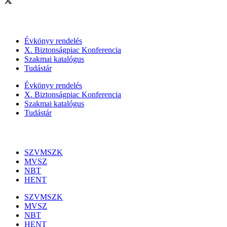
Szolgáltatásaink
Évkönyv rendelés
X. Biztonságpiac Konferencia
Szakmai katalógus
Tudástár
Évkönyv rendelés
X. Biztonságpiac Konferencia
Szakmai katalógus
Tudástár
Szakmai szervezetek
SZVMSZK
MVSZ
NBT
HENT
SZVMSZK
MVSZ
NBT
HENT