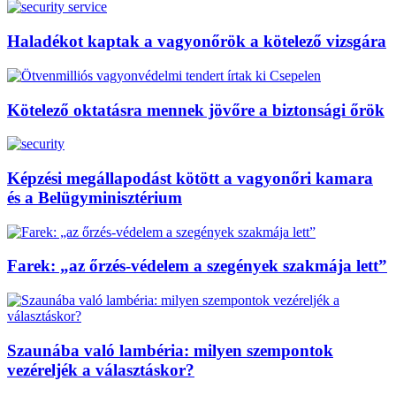
Haladékot kaptak a vagyonőrök a kötelező vizsgára
Kötelező oktatásra mennek jövőre a biztonsági őrök
Képzési megállapodást kötött a vagyonőri kamara
és a Belügyminisztérium
Farek: „az őrzés-védelem a szegények szakmája lett”
Szaunába való lambéria: milyen szempontok
vezéreljék a választáskor?