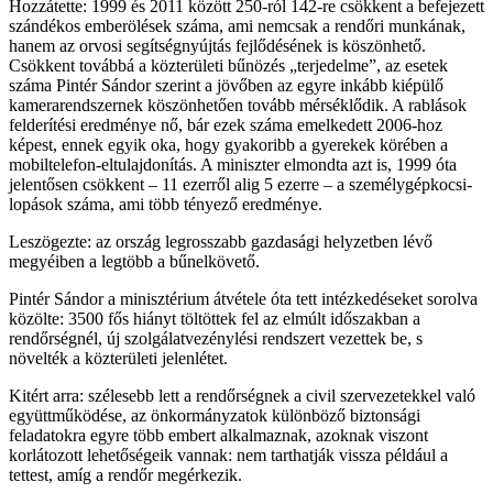
Hozzátette: 1999 és 2011 között 250-ról 142-re csökkent a befejezett
szándékos emberölések száma, ami nemcsak a rendőri munkának,
hanem az orvosi segítségnyújtás fejlődésének is köszönhető.
Csökkent továbbá a közterületi bűnözés „terjedelme”, az esetek
száma Pintér Sándor szerint a jövőben az egyre inkább kiépülő
kamerarendszernek köszönhetően tovább mérséklődik. A rablások
felderítési eredménye nő, bár ezek száma emelkedett 2006-hoz
képest, ennek egyik oka, hogy gyakoribb a gyerekek körében a
mobiltelefon-eltulajdonítás. A miniszter elmondta azt is, 1999 óta
jelentősen csökkent – 11 ezerről alig 5 ezerre – a személygépkocsi-
lopások száma, ami több tényező eredménye.
Leszögezte: az ország legrosszabb gazdasági helyzetben lévő
megyéiben a legtöbb a bűnelkövető.
Pintér Sándor a minisztérium átvétele óta tett intézkedéseket sorolva
közölte: 3500 fős hiányt töltöttek fel az elmúlt időszakban a
rendőrségnél, új szolgálatvezénylési rendszert vezettek be, s
növelték a közterületi jelenlétet.
Kitért arra: szélesebb lett a rendőrségnek a civil szervezetekkel való
együttműködése, az önkormányzatok különböző biztonsági
feladatokra egyre több embert alkalmaznak, azoknak viszont
korlátozott lehetőségeik vannak: nem tarthatják vissza például a
tettest, amíg a rendőr megérkezik.