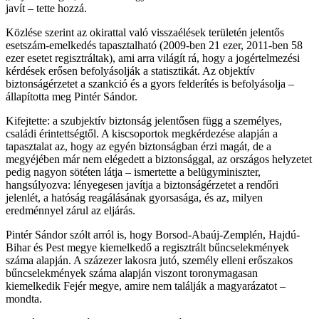
javít – tette hozzá.
Közlése szerint az okirattal való visszaélések területén jelentős
esetszám-emelkedés tapasztalható (2009-ben 21 ezer, 2011-ben 58
ezer esetet regisztráltak), ami arra világít rá, hogy a jogértelmezési
kérdések erősen befolyásolják a statisztikát. Az objektív
biztonságérzetet a szankció és a gyors felderítés is befolyásolja –
állapította meg Pintér Sándor.
Kifejtette: a szubjektív biztonság jelentősen függ a személyes,
családi érintettségtől. A kiscsoportok megkérdezése alapján a
tapasztalat az, hogy az egyén biztonságban érzi magát, de a
megyéjében már nem elégedett a biztonsággal, az országos helyzetet
pedig nagyon sötéten látja – ismertette a belügyminiszter,
hangsúlyozva: lényegesen javítja a biztonságérzetet a rendőri
jelenlét, a hatóság reagálásának gyorsasága, és az, milyen
eredménnyel zárul az eljárás.
Pintér Sándor szólt arról is, hogy Borsod-Abaúj-Zemplén, Hajdú-
Bihar és Pest megye kiemelkedő a regisztrált bűncselekmények
száma alapján. A százezer lakosra jutó, személy elleni erőszakos
bűncselekmények száma alapján viszont toronymagasan
kiemelkedik Fejér megye, amire nem találják a magyarázatot –
mondta.