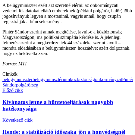
A belügyminiszter ezért azt szeretné elérni: az önkormányzati
védelmi feladatokat ellátó embereknek (például polgárőr, halőr) több
jogosítványuk legyen a mostaninál, vagyis annál, hogy csupán
regisztrálják a bűncselekményt.
Pintér Sándor szerint annak megítélése, javult-e a közbiztonság
Magyarországon, ma politikai szimpátia kérdése is. A jelenlegi
felmérés szerint a megkérdezettek 44 százaléka szerint javult –
mondta előadásában a belügyminiszter, hozzátéve: azért dolgoznak,
hogy ez bekövetkezzen.
Forrás: MTI
Címkék
belügyminiszter
belügyminisztérium
közbiztonság
önkormányzat
Pintér
Sándor
polgárőrség
Előző cikk
Kívánatos lenne a büntetőeljárások nagyobb
hatékonysága
Következő cikk
Hende: a stabilizáció időszaka jön a honvédségnél