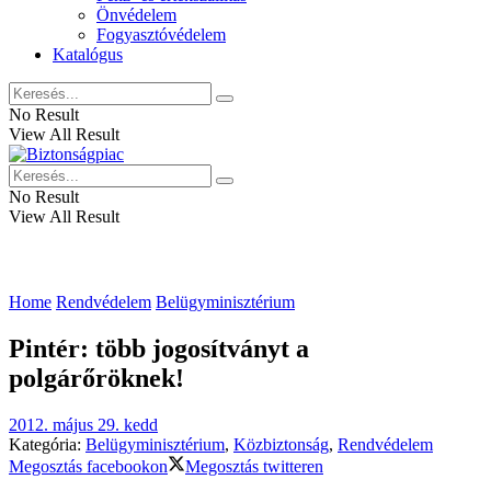
Önvédelem
Fogyasztóvédelem
Katalógus
No Result
View All Result
No Result
View All Result
Home
Rendvédelem
Belügyminisztérium
Pintér: több jogosítványt a
polgárőröknek!
2012. május 29. kedd
Kategória:
Belügyminisztérium
,
Közbiztonság
,
Rendvédelem
Megosztás facebookon
Megosztás twitteren