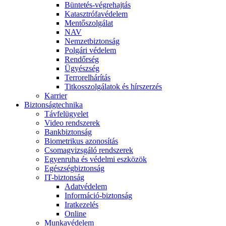
Büntetés-végrehajtás
Katasztrófavédelem
Mentőszolgálat
NAV
Nemzetbiztonság
Polgári védelem
Rendőrség
Ügyészség
Terrorelhárítás
Titkosszolgálatok és hírszerzés
Karrier
Biztonságtechnika
Távfelügyelet
Video rendszerek
Bankbiztonság
Biometrikus azonosítás
Csomagvizsgáló rendszerek
Egyenruha és védelmi eszközök
Egészségbiztonság
IT-biztonság
Adatvédelem
Információ-biztonság
Iratkezelés
Online
Munkavédelem