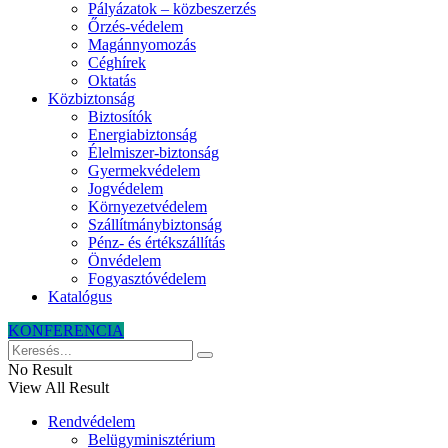
Pályázatok – közbeszerzés
Őrzés-védelem
Magánnyomozás
Céghírek
Oktatás
Közbiztonság
Biztosítók
Energiabiztonság
Élelmiszer-biztonság
Gyermekvédelem
Jogvédelem
Környezetvédelem
Szállítmánybiztonság
Pénz- és értékszállítás
Önvédelem
Fogyasztóvédelem
Katalógus
KONFERENCIA
No Result
View All Result
Rendvédelem
Belügyminisztérium