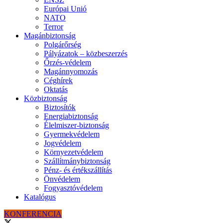
Európai Unió
NATO
Terror
Magánbiztonság
Polgárőrség
Pályázatok – közbeszerzés
Őrzés-védelem
Magánnyomozás
Céghírek
Oktatás
Közbiztonság
Biztosítók
Energiabiztonság
Élelmiszer-biztonság
Gyermekvédelem
Jogvédelem
Környezetvédelem
Szállítmánybiztonság
Pénz- és értékszállítás
Önvédelem
Fogyasztóvédelem
Katalógus
KONFERENCIA