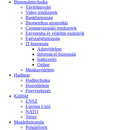
Biztonságtechnika
Távfelügyelet
Video rendszerek
Bankbiztonság
Biometrikus azonosítás
Csomagvizsgáló rendszerek
Egyenruha és védelmi eszközök
Egészségbiztonság
IT-biztonság
Adatvédelem
Információ-biztonság
Iratkezelés
Online
Munkavédelem
Hadiipar
Haditechnika
Honvédelem
Fegyverkezés
Külföld
ENSZ
Európai Unió
NATO
Terror
Magánbiztonság
Polgárőrség