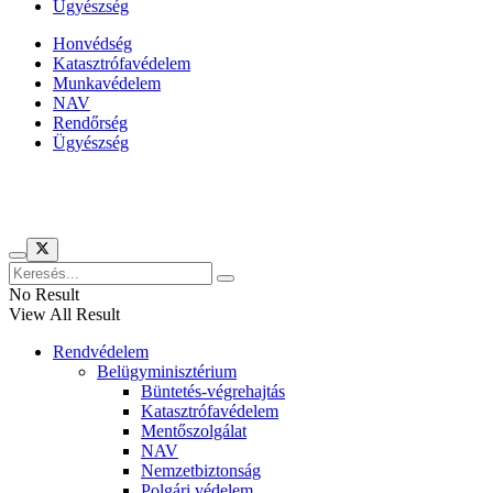
Ügyészség
Honvédség
Katasztrófavédelem
Munkavédelem
NAV
Rendőrség
Ügyészség
Híreinket szemlézi
No Result
View All Result
Rendvédelem
Belügyminisztérium
Büntetés-végrehajtás
Katasztrófavédelem
Mentőszolgálat
NAV
Nemzetbiztonság
Polgári védelem