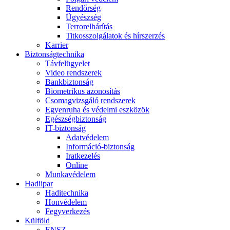
Rendőrség
Ügyészség
Terrorelhárítás
Titkosszolgálatok és hírszerzés
Karrier
Biztonságtechnika
Távfelügyelet
Video rendszerek
Bankbiztonság
Biometrikus azonosítás
Csomagvizsgáló rendszerek
Egyenruha és védelmi eszközök
Egészségbiztonság
IT-biztonság
Adatvédelem
Információ-biztonság
Iratkezelés
Online
Munkavédelem
Hadiipar
Haditechnika
Honvédelem
Fegyverkezés
Külföld
ENSZ