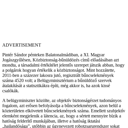
ADVERTISEMENT
Pintér Sándor pénteken Balatonalmádiban, a XI. Magyar
Jogászgyűlésen, Közbiztonság-bűnüldözés című előadásában azt
mondta, a társadalmi értékítélet jelentős szerepet játszik abban, hogy
a polgárok hogyan értékelik a közbiztonságot. Mint hozzátette,
2011-ben a százezer lakosra jutó, regisztrált bűncselekmények
száma 4520 volt; a Belügyminisztérium a bűnüldöző szervek
átalakítását a statisztikákra építi, még akkor is, ha azok kissé
csalókák.
A belügyminiszter közölte, az objektív biztonságérzet tudományos
fogalom, azt erősen befolyásolja a bűncselekmények, azon belül a
közterületen elkövetett bűncselekmények száma. Emellett szubjektív
elemként megjelenik a látencia, az, hogy a sértett mennyire bízik a
hatóság felderítő munkájában, illetve a hatóság iktatási
„hajlandósága”, utóbbin az úgynevezett robotzsarurendszer sokat