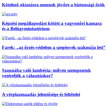
Kötelező oktatásra mennek jövőre a biztonsági őrök
Képzési megállapodást kötött a vagyonőri kamara
és a Belügyminisztérium
Farek: „az őrzés-védelem a szegények szakmája lett”
Szaunába való lambéria: milyen szempontok
vezéreljék a választáskor?
A vérplazmaadás jelentősége és feltételei