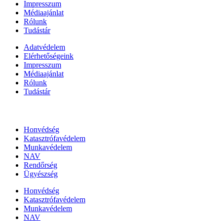
Impresszum
Médiaajánlat
Rólunk
Tudástár
Adatvédelem
Elérhetőségeink
Impresszum
Médiaajánlat
Rólunk
Tudástár
Állami szervezetek
Honvédség
Katasztrófavédelem
Munkavédelem
NAV
Rendőrség
Ügyészség
Honvédség
Katasztrófavédelem
Munkavédelem
NAV