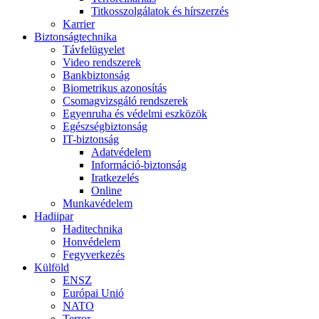
Titkosszolgálatok és hírszerzés
Karrier
Biztonságtechnika
Távfelügyelet
Video rendszerek
Bankbiztonság
Biometrikus azonosítás
Csomagvizsgáló rendszerek
Egyenruha és védelmi eszközök
Egészségbiztonság
IT-biztonság
Adatvédelem
Információ-biztonság
Iratkezelés
Online
Munkavédelem
Hadiipar
Haditechnika
Honvédelem
Fegyverkezés
Külföld
ENSZ
Európai Unió
NATO
Terror