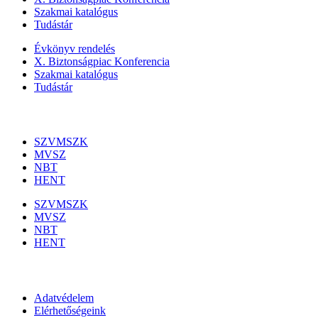
Szakmai katalógus
Tudástár
Évkönyv rendelés
X. Biztonságpiac Konferencia
Szakmai katalógus
Tudástár
Szakmai szervezetek
SZVMSZK
MVSZ
NBT
HENT
SZVMSZK
MVSZ
NBT
HENT
Információk
Adatvédelem
Elérhetőségeink