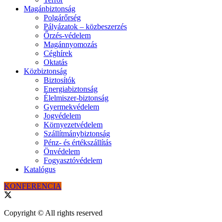
Magánbiztonság
Polgárőrség
Pályázatok – közbeszerzés
Őrzés-védelem
Magánnyomozás
Céghírek
Oktatás
Közbiztonság
Biztosítók
Energiabiztonság
Élelmiszer-biztonság
Gyermekvédelem
Jogvédelem
Környezetvédelem
Szállítmánybiztonság
Pénz- és értékszállítás
Önvédelem
Fogyasztóvédelem
Katalógus
KONFERENCIA
Copyright © All rights reserved