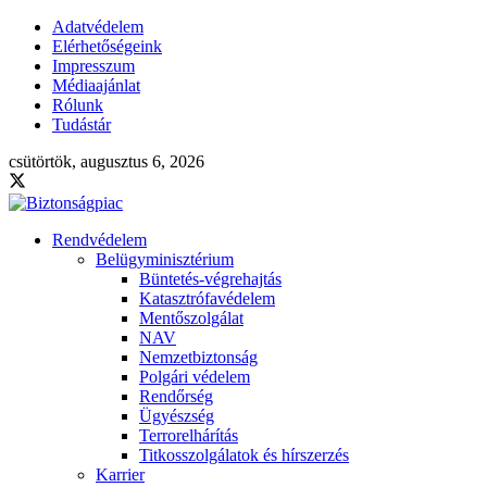
Adatvédelem
Elérhetőségeink
Impresszum
Médiaajánlat
Rólunk
Tudástár
csütörtök, augusztus 6, 2026
Rendvédelem
Belügyminisztérium
Büntetés-végrehajtás
Katasztrófavédelem
Mentőszolgálat
NAV
Nemzetbiztonság
Polgári védelem
Rendőrség
Ügyészség
Terrorelhárítás
Titkosszolgálatok és hírszerzés
Karrier