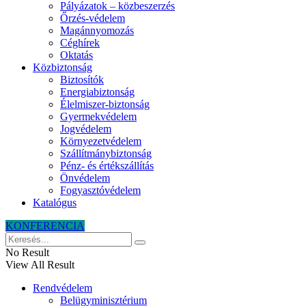
Pályázatok – közbeszerzés
Őrzés-védelem
Magánnyomozás
Céghírek
Oktatás
Közbiztonság
Biztosítók
Energiabiztonság
Élelmiszer-biztonság
Gyermekvédelem
Jogvédelem
Környezetvédelem
Szállítmánybiztonság
Pénz- és értékszállítás
Önvédelem
Fogyasztóvédelem
Katalógus
KONFERENCIA
No Result
View All Result
Rendvédelem
Belügyminisztérium