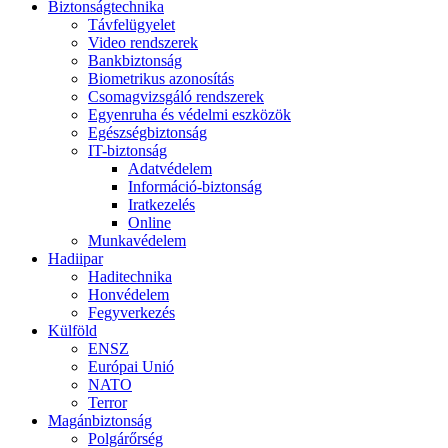
Biztonságtechnika
Távfelügyelet
Video rendszerek
Bankbiztonság
Biometrikus azonosítás
Csomagvizsgáló rendszerek
Egyenruha és védelmi eszközök
Egészségbiztonság
IT-biztonság
Adatvédelem
Információ-biztonság
Iratkezelés
Online
Munkavédelem
Hadiipar
Haditechnika
Honvédelem
Fegyverkezés
Külföld
ENSZ
Európai Unió
NATO
Terror
Magánbiztonság
Polgárőrség