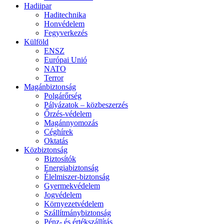
Hadiipar
Haditechnika
Honvédelem
Fegyverkezés
Külföld
ENSZ
Európai Unió
NATO
Terror
Magánbiztonság
Polgárőrség
Pályázatok – közbeszerzés
Őrzés-védelem
Magánnyomozás
Céghírek
Oktatás
Közbiztonság
Biztosítók
Energiabiztonság
Élelmiszer-biztonság
Gyermekvédelem
Jogvédelem
Környezetvédelem
Szállítmánybiztonság
Pénz- és értékszállítás