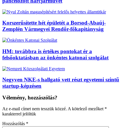
páncélozott harcjárművet
Korszerűsítette hét épületét a Borsod-Abaúj-
Zemplén Vármegyei Rendőr-főkapitányság
HM: továbbra is értékes pontokat ér a
felsőoktatásban az önkéntes katonai szolgálat
Negyven NKE-s hallgató vett részt egyetemi szintű
startup-képzésen
Vélemény, hozzászólás?
Az e-mail címet nem tesszük közzé.
A kötelező mezőket
*
karakterrel jelöltük
Hozzászólás
*