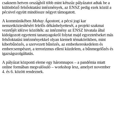
csaknem hetven országból több mint kétszáz pályázatot adtak be a
különböző felsőoktatási intézmények, az ENSZ pedig ezek közül a
pécsivel együtt mindössze négyet támogatott.
A kommünikében
Mohay Ágostont
, a pécsi jogi kar
nemzetköziesítésért felelős dékánhelyettesét, a projekt szakmai
vezetőjét idézve közölték: az intézmény az ENSZ hivatala által
kidolgozott egyetemi tananyagokról folytat majd egyeztetéseket más
felsőoktatási intézményekkel olyan kiemelt témakörökben, mint
kiberbűnözés, a szervezett bűnözés, az emberkereskedelem és
embercsempészet, a terrorizmus elleni küzdelem, a bűnmegelőzés és
igazságszolgáltatás.
A pályázat központi eleme egy háromnapos – a pandémia miatt
online formában megvalósuló – workshop lesz, amelyet november
4. és 6. között rendeznek.