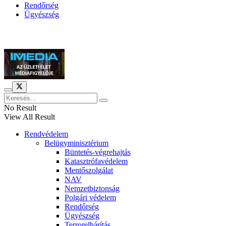
Rendőrség
Ügyészség
Híreinket szemlézi
No Result
View All Result
Rendvédelem
Belügyminisztérium
Büntetés-végrehajtás
Katasztrófavédelem
Mentőszolgálat
NAV
Nemzetbiztonság
Polgári védelem
Rendőrség
Ügyészség
Terrorelhárítás