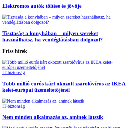
Elektromos autók töltése és jövője
Tisztaság a konyhában – milyen szereket
használhatsz, ha vendéglátásban dolgozol?
Friss hírek
IT-biztonság
Több millió eurós kárt okozott zsarolóvírus az IKEA
kelet-európai üzemeltetőjénél
IT-biztonság
Nem minden alkalmazás az, aminek látszik