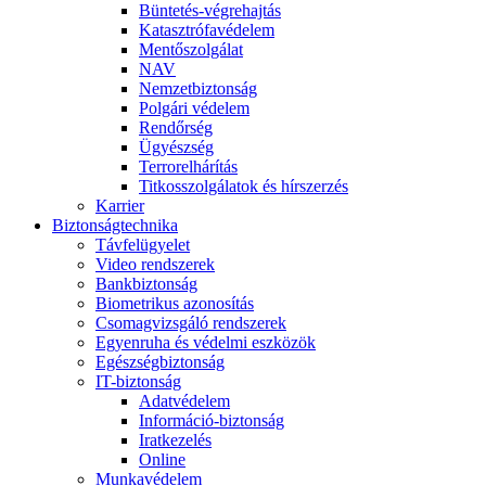
Büntetés-végrehajtás
Katasztrófavédelem
Mentőszolgálat
NAV
Nemzetbiztonság
Polgári védelem
Rendőrség
Ügyészség
Terrorelhárítás
Titkosszolgálatok és hírszerzés
Karrier
Biztonságtechnika
Távfelügyelet
Video rendszerek
Bankbiztonság
Biometrikus azonosítás
Csomagvizsgáló rendszerek
Egyenruha és védelmi eszközök
Egészségbiztonság
IT-biztonság
Adatvédelem
Információ-biztonság
Iratkezelés
Online
Munkavédelem