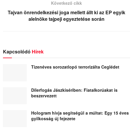
Következő cikk
Tajvan önrendelkezési joga mellett állt ki az EP egyik
alelnöke tajpeji egyeztetése során
Kapcsolódó
Hírek
Tizenéves sorozatlopó terrorizálta Ceglédet
Dílerfogás Jászkisériben: Fiatalkorúakat is
beszervezett
Hologram hívja segítségül a múltat: Egy 15 éves
gyilkosság új fejezete