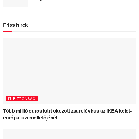
Friss hírek
IT-BIZTONSÁG
Több millió eurós kárt okozott zsarolóvírus az IKEA kelet-
európai üzemeltetőjénél