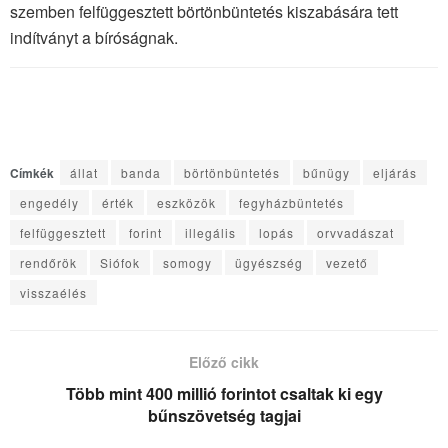
szemben felfüggesztett börtönbüntetés kiszabására tett
indítványt a bíróságnak.
Címkék
állat
banda
börtönbüntetés
bűnügy
eljárás
engedély
érték
eszközök
fegyházbüntetés
felfüggesztett
forint
illegális
lopás
orvvadászat
rendőrök
Siófok
somogy
ügyészség
vezető
visszaélés
Előző cikk
Több mint 400 millió forintot csaltak ki egy
bűnszövetség tagjai