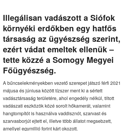
Illegálisan vadászott a Siófok
környéki erdőkben egy hatfős
társaság az ügyészség szerint,
ezért vádat emeltek ellenük –
tette közzé a Somogy Megyei
Főügyészség.
A bűncselekményekben vezető szerepet játszó férfi 2021
májusa és júniusa között tízszer ment ki a sértett
vadásztársaság területére, ahol engedély nélkül, tiltott
vadászati eszközök közé sorolt hőkamerát, valamint
hangtompítót is használva vaddisznót, szarvast és
szarvasborjút ejtett el, illetve több állatot megsebzett,
amellyel egymillió forint kárt okozott.