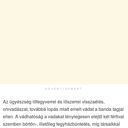
ADVERTISEMENT
Az ügyészség lőfegyverrel és lőszerrel visszaélés,
orvvadászat, továbbá lopás miatt emelt vádat a banda tagjai
ellen. A vádhatóság a vadakat ténylegesen elejtő két férfival
szemben börtön-, illetőleg fegyházbüntetés, míg társaikkal