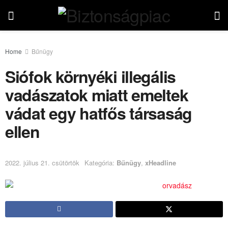
Home
Bűnügy
Siófok környéki illegális
vadászatok miatt emeltek
vádat egy hatfős társaság
ellen
2022. július 21. csütörtök
Kategória:
Bűnügy
,
xHeadline