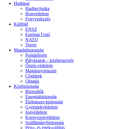
Hadiipar
Haditechnika
Honvédelem
Fegyverkezés
Külföld
ENSZ
Európai Unió
NATO
Terror
Magánbiztonság
Polgárőrség
Pályázatok – közbeszerzés
Őrzés-védelem
Magánnyomozás
Céghírek
Oktatás
Közbiztonság
Biztosítók
Energiabiztonság
Élelmiszer-biztonság
Gyermekvédelem
Jogvédelem
Környezetvédelem
Szállítmánybiztonság
Pénz- és értékszállítás