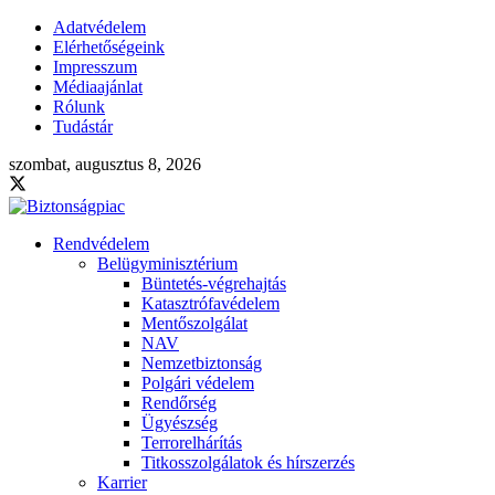
Adatvédelem
Elérhetőségeink
Impresszum
Médiaajánlat
Rólunk
Tudástár
szombat, augusztus 8, 2026
Rendvédelem
Belügyminisztérium
Büntetés-végrehajtás
Katasztrófavédelem
Mentőszolgálat
NAV
Nemzetbiztonság
Polgári védelem
Rendőrség
Ügyészség
Terrorelhárítás
Titkosszolgálatok és hírszerzés
Karrier