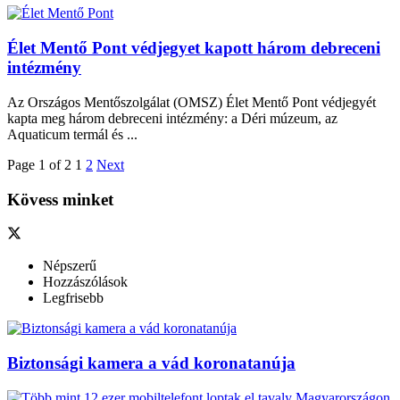
Élet Mentő Pont védjegyet kapott három debreceni
intézmény
Az Országos Mentőszolgálat (OMSZ) Élet Mentő Pont védjegyét
kapta meg három debreceni intézmény: a Déri múzeum, az
Aquaticum termál és ...
Page 1 of 2
1
2
Next
Kövess minket
Népszerű
Hozzászólások
Legfrisebb
Biztonsági kamera a vád koronatanúja