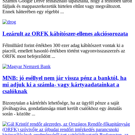
Számos Google Drive felhasználó tapasztalta, hogy a felhőben tárolt
fájljaik és mappaszerkezetük hirtelen eltűnt vagy megváltozott.
Ennek hátterében egy régebbi ...
Lezárult az ORFK kábítószer-ellenes akciósorozata
Félmilliárd forint értékben 300 ezer adag kábítószert vontak ki a
piacról, emellett hasonló értékben történt vagyonvisszaszerzés az
ORFK most befejeződött ...
MNB: jó eséllyel nem jár vissza pénz a banktól, ha
mi adjuk ki a számla- vagy kártyaadatainkat a
csalóknak
Bizonytalan a kártérítés lehetősége, ha az ügyfél pénze a saját
jóváhagyása, gondatlansága miatt került csalókhoz egy átutalás
során - közölte ...