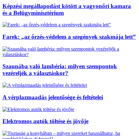
Képzési megállapodást kötött a vagyonőri kamara
és a Belügyminisztérium
Farek: „az őrzés-védelem a szegények szakmája lett”
Szaunába való lambéria: milyen szempontok
vezéreljék a választáskor?
A vérplazmaadás jelentősége és feltételei
Elektromos autók töltése és jövője