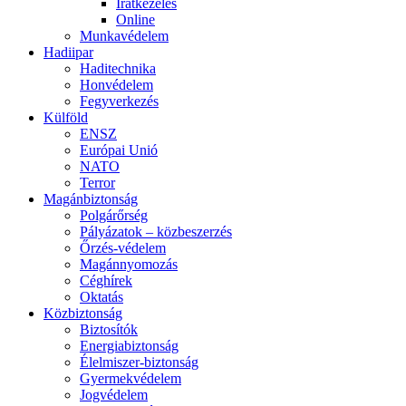
Iratkezelés
Online
Munkavédelem
Hadiipar
Haditechnika
Honvédelem
Fegyverkezés
Külföld
ENSZ
Európai Unió
NATO
Terror
Magánbiztonság
Polgárőrség
Pályázatok – közbeszerzés
Őrzés-védelem
Magánnyomozás
Céghírek
Oktatás
Közbiztonság
Biztosítók
Energiabiztonság
Élelmiszer-biztonság
Gyermekvédelem
Jogvédelem