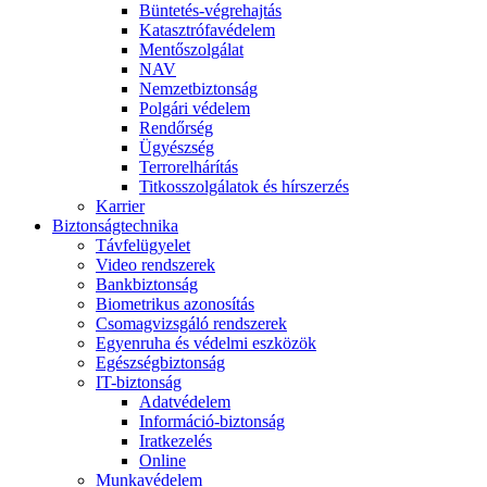
Büntetés-végrehajtás
Katasztrófavédelem
Mentőszolgálat
NAV
Nemzetbiztonság
Polgári védelem
Rendőrség
Ügyészség
Terrorelhárítás
Titkosszolgálatok és hírszerzés
Karrier
Biztonságtechnika
Távfelügyelet
Video rendszerek
Bankbiztonság
Biometrikus azonosítás
Csomagvizsgáló rendszerek
Egyenruha és védelmi eszközök
Egészségbiztonság
IT-biztonság
Adatvédelem
Információ-biztonság
Iratkezelés
Online
Munkavédelem