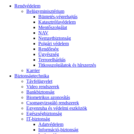
Rendvédelem
Belügyminisztérium
Büntetés-végrehajtás
Katasztrófavédelem
Mentőszolgálat
NAV
Nemzetbiztonság
Polgári védelem
Rendőrség
Ügyészség
Terrorelhárítás
Titkosszolgálatok és hírszerzés
Karrier
Biztonságtechnika
Távfelügyelet
Video rendszerek
Bankbiztonság
Biometrikus azonosítás
Csomagvizsgáló rendszerek
Egyenruha és védelmi eszközök
Egészségbiztonság
IT-biztonság
Adatvédelem
Információ-biztonság