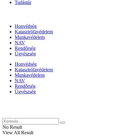
Tudástár
Állami szervezetek
Honvédség
Katasztrófavédelem
Munkavédelem
NAV
Rendőrség
Ügyészség
Honvédség
Katasztrófavédelem
Munkavédelem
NAV
Rendőrség
Ügyészség
Híreinket szemlézi
No Result
View All Result