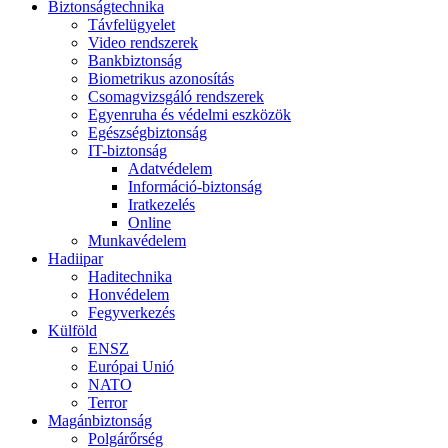
Biztonságtechnika
Távfelügyelet
Video rendszerek
Bankbiztonság
Biometrikus azonosítás
Csomagvizsgáló rendszerek
Egyenruha és védelmi eszközök
Egészségbiztonság
IT-biztonság
Adatvédelem
Információ-biztonság
Iratkezelés
Online
Munkavédelem
Hadiipar
Haditechnika
Honvédelem
Fegyverkezés
Külföld
ENSZ
Európai Unió
NATO
Terror
Magánbiztonság
Polgárőrség