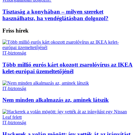
Tisztaság a konyhában – milyen szereket
használhatsz, ha vendéglátásban dolgozol?
Friss hírek
IT-biztonság
Több millió eurós kárt okozott zsarolóvírus az IKEA
kelet-európai üzemeltetőjénél
IT-biztonság
Nem minden alkalmazás az, aminek látszik
IT-biztonság
Hackerek a volán mögött: így vették át az irányítást