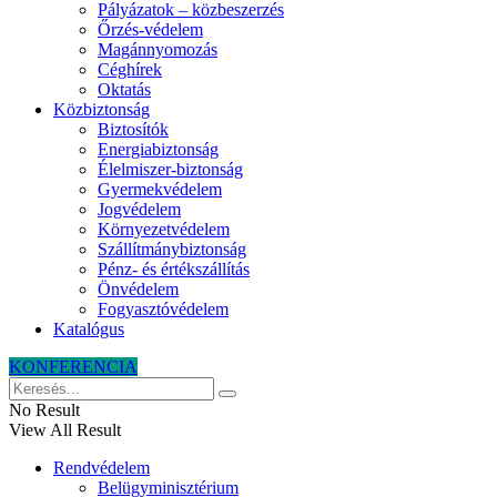
Pályázatok – közbeszerzés
Őrzés-védelem
Magánnyomozás
Céghírek
Oktatás
Közbiztonság
Biztosítók
Energiabiztonság
Élelmiszer-biztonság
Gyermekvédelem
Jogvédelem
Környezetvédelem
Szállítmánybiztonság
Pénz- és értékszállítás
Önvédelem
Fogyasztóvédelem
Katalógus
KONFERENCIA
No Result
View All Result
Rendvédelem
Belügyminisztérium