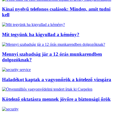
Kínai nyelvű telefonos csalások: Minden, amit tudni
kell
Mit tegyünk ha kigyullad a kémény?
Mennyi szabadság jár a 12 órás munkarendben
dolgozóknak?
Haladékot kaptak a vagyonőrök a kötelező vizsgára
Kötelező oktatásra mennek jövőre a biztonsági őrök