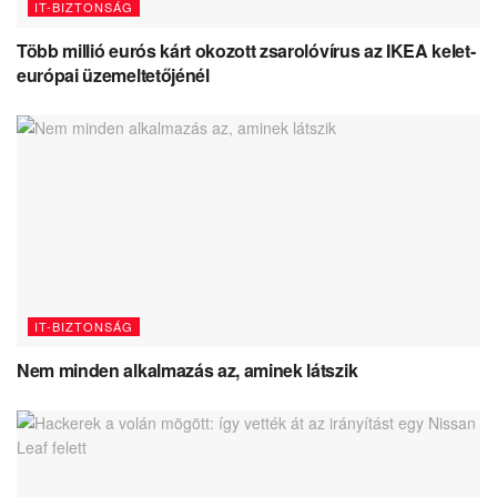
IT-BIZTONSÁG
Több millió eurós kárt okozott zsarolóvírus az IKEA kelet-
európai üzemeltetőjénél
IT-BIZTONSÁG
Nem minden alkalmazás az, aminek látszik