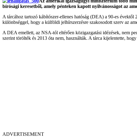
Az amerikai igazságügyi minisztérium több mint e
bírósági keresetből, amely pénteken kapott nyilvánosságot az ame
A tárcához tartozó kábítószer-ellenes hatóság (DEA) a 90-es évektől 
különbséggel, hogy a külföldi jelhírszerzésre szakosodott szerv az ame
A DEA emellett, az NSA-tól eltérően közigazgatási idézések, nem pedig 
szerint törölték és 2013 óta nem, használták. A tárca kijelentette, hog
ADVERTISEMENT