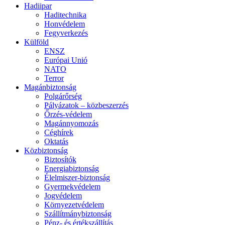
Hadiipar
Haditechnika
Honvédelem
Fegyverkezés
Külföld
ENSZ
Európai Unió
NATO
Terror
Magánbiztonság
Polgárőrség
Pályázatok – közbeszerzés
Őrzés-védelem
Magánnyomozás
Céghírek
Oktatás
Közbiztonság
Biztosítók
Energiabiztonság
Élelmiszer-biztonság
Gyermekvédelem
Jogvédelem
Környezetvédelem
Szállítmánybiztonság
Pénz- és értékszállítás