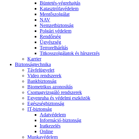
Büntetés-végrehajtás
Katasztrófavédelem
Mentőszolgálat
NAV
Nemzetbiztonság
Polgári védelem
Rendőrség
Ügyészség
Terrorelhárítás
Titkosszolgálatok és hírszerzés
Karrier
Biztonságtechnika
Távfelügyelet
Video rendszerek
Bankbiztonság
Biometrikus azonosítás
Csomagvizsgáló rendszerek
Egyenruha és védelmi eszközök
Egészségbiztonság
IT-biztonság
Adatvédelem
Információ-biztonság
Iratkezelés
Online
Munkavédelem