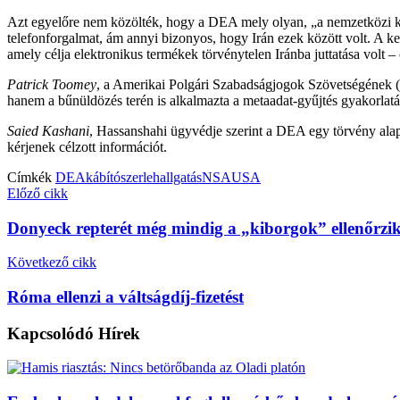
Azt egyelőre nem közölték, hogy a DEA mely olyan, „a nemzetközi k
telefonforgalmat, ám annyi bizonyos, hogy Irán ezek között volt. A ke
amely célja elektronikus termékek törvénytelen Iránba juttatása volt –
Patrick Toomey
, a Amerikai Polgári Szabadságjogok Szövetségének (
hanem a bűnüldözés terén is alkalmazta a metaadat-gyűjtés gyakorlatá
Saied Kashani
, Hassanshahi ügyvédje szerint a DEA egy törvény alapj
kérjenek célzott információt.
Címkék
DEA
kábítószer
lehallgatás
NSA
USA
Előző cikk
Donyeck repterét még mindig a „kiborgok” ellenőrzi
Következő cikk
Róma ellenzi a váltságdíj-fizetést
Kapcsolódó
Hírek