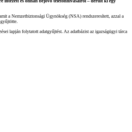
 intézett és onnan bejövő telefonhívásairól – derült ki egy
t amit a Nemzetbiztonsági Ügynökség (NSA) rendszeresített, azzal a
gyűjtötte.
sei lapján folytatott adatgyűjtést. Az adatbázist az igazságügyi tárca