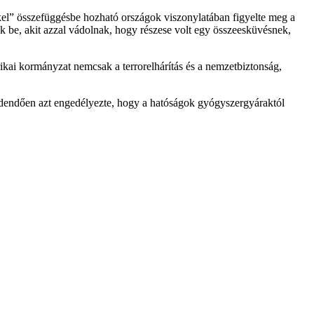
l” összefüggésbe hozható országok viszonylatában figyelte meg a
 be, akit azzal vádolnak, hogy részese volt egy összeesküvésnek,
kai kormányzat nemcsak a terrorelhárítás és a nemzetbiztonság,
eredendően azt engedélyezte, hogy a hatóságok gyógyszergyáraktól