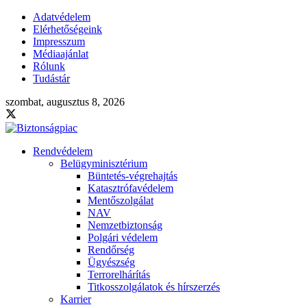
Adatvédelem
Elérhetőségeink
Impresszum
Médiaajánlat
Rólunk
Tudástár
szombat, augusztus 8, 2026
Rendvédelem
Belügyminisztérium
Büntetés-végrehajtás
Katasztrófavédelem
Mentőszolgálat
NAV
Nemzetbiztonság
Polgári védelem
Rendőrség
Ügyészség
Terrorelhárítás
Titkosszolgálatok és hírszerzés
Karrier