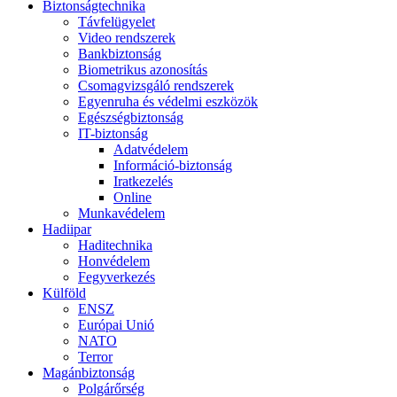
Biztonságtechnika
Távfelügyelet
Video rendszerek
Bankbiztonság
Biometrikus azonosítás
Csomagvizsgáló rendszerek
Egyenruha és védelmi eszközök
Egészségbiztonság
IT-biztonság
Adatvédelem
Információ-biztonság
Iratkezelés
Online
Munkavédelem
Hadiipar
Haditechnika
Honvédelem
Fegyverkezés
Külföld
ENSZ
Európai Unió
NATO
Terror
Magánbiztonság
Polgárőrség