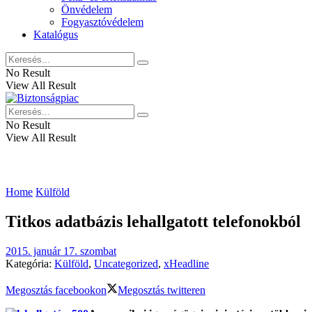
Önvédelem
Fogyasztóvédelem
Katalógus
No Result
View All Result
No Result
View All Result
Home
Külföld
Titkos adatbázis lehallgatott telefonokból
2015. január 17. szombat
Kategória:
Külföld
,
Uncategorized
,
xHeadline
Megosztás facebookon
Megosztás twitteren