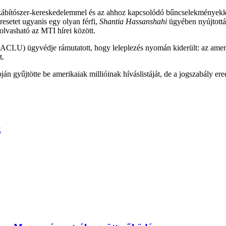
ábítószer-kereskedelemmel és az ahhoz kapcsolódó bűncselekményekke
resetet ugyanis egy olyan férfi,
Shantia Hassanshahi
ügyében nyújtották
 olvasható az MTI hírei között.
ACLU) ügyvédje rámutatott, hogy leleplezés nyomán kiderült: az ameri
t.
án gyűjtötte be amerikaiak millióinak híváslistáját, de a jogszabály 
k