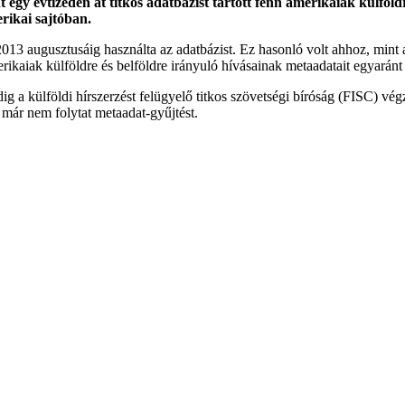
gy évtizeden át titkos adatbázist tartott fenn amerikaiak külföldre
rikai sajtóban.
2013 augusztusáig használta az adatbázist. Ez hasonló volt ahhoz, min
rikaiak külföldre és belföldre irányuló hívásainak metaadatait egyaránt 
a külföldi hírszerzést felügyelő titkos szövetségi bíróság (FISC) végzé
y már nem folytat metaadat-gyűjtést.