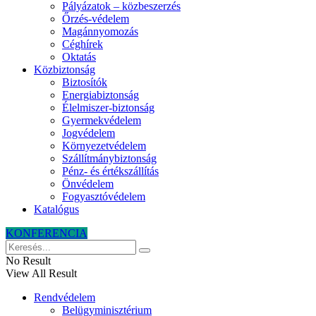
Pályázatok – közbeszerzés
Őrzés-védelem
Magánnyomozás
Céghírek
Oktatás
Közbiztonság
Biztosítók
Energiabiztonság
Élelmiszer-biztonság
Gyermekvédelem
Jogvédelem
Környezetvédelem
Szállítmánybiztonság
Pénz- és értékszállítás
Önvédelem
Fogyasztóvédelem
Katalógus
KONFERENCIA
No Result
View All Result
Rendvédelem
Belügyminisztérium