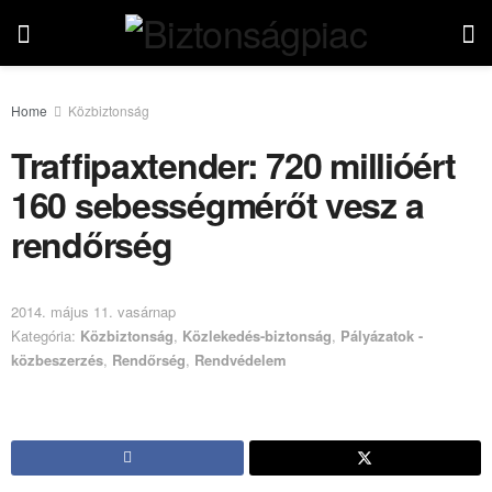
Home
Közbiztonság
Traffipaxtender: 720 millióért
160 sebességmérőt vesz a
rendőrség
2014. május 11. vasárnap
Kategória:
Közbiztonság
,
Közlekedés-biztonság
,
Pályázatok -
közbeszerzés
,
Rendőrség
,
Rendvédelem