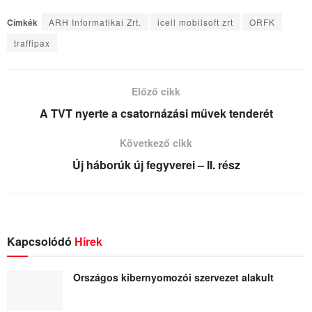
Címkék
ARH Informatikai Zrt.
icell mobilsoft zrt
ORFK
traffipax
Előző cikk
A TVT nyerte a csatornázási művek tenderét
Következő cikk
Új háborúk új fegyverei – II. rész
Kapcsolódó
Hírek
Országos kibernyomozói szervezet alakult