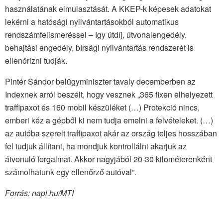
használatának elmulasztását. A KKEP-k képesek adatokat
lekérni a hatósági nyilvántartásokból automatikus
rendszámfelismeréssel – így útdíj, útvonalengedély,
behajtási engedély, bírsági nyilvántartás rendszerét is
ellenőrizni tudják.
Pintér Sándor belügyminiszter tavaly decemberben az
Indexnek arról beszélt, hogy vesznek „365 fixen elhelyezett
traffipaxot és 160 mobil készüléket (…) Protekció nincs,
emberi kéz a gépből ki nem tudja emelni a felvételeket. (…)
az autóba szerelt traffipaxot akár az ország teljes hosszában
fel tudjuk állítani, ha mondjuk kontrollálni akarjuk az
átvonuló forgalmat. Akkor nagyjából 20-30 kilométerenként
számolhatunk egy ellenőrző autóval”.
Forrás: napi.hu/MTI