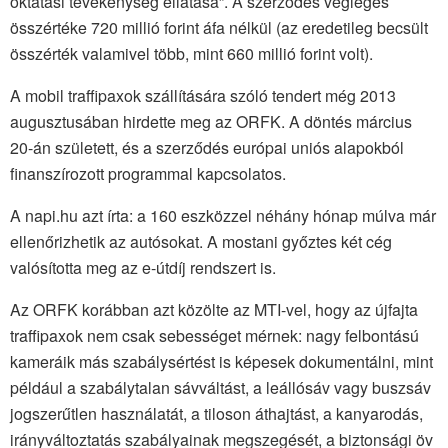
oktatási tevékenység ellátása”. A szerződés végleges
összértéke 720 millió forint áfa nélkül (az eredetileg becsült
összérték valamivel több, mint 660 millió forint volt).
A mobil traffipaxok szállítására szóló tendert még 2013
augusztusában hirdette meg az ORFK. A döntés március
20-án született, és a szerződés európai uniós alapokból
finanszírozott programmal kapcsolatos.
A napi.hu azt írta: a 160 eszközzel néhány hónap múlva már
ellenőrizhetik az autósokat. A mostani győztes két cég
valósította meg az e-útdíj rendszert is.
Az ORFK korábban azt közölte az MTI-vel, hogy az újfajta
traffipaxok nem csak sebességet mérnek: nagy felbontású
kameráik más szabálysértést is képesek dokumentálni, mint
például a szabálytalan sávváltást, a leállósáv vagy buszsáv
jogszerűtlen használatát, a tiloson áthajtást, a kanyarodás,
irányváltoztatás szabályainak megszegését, a biztonsági öv