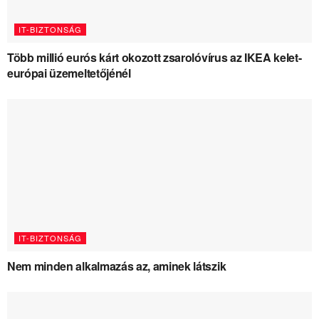
IT-BIZTONSÁG
Több millió eurós kárt okozott zsarolóvírus az IKEA kelet-
európai üzemeltetőjénél
IT-BIZTONSÁG
Nem minden alkalmazás az, aminek látszik