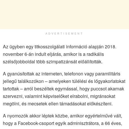
ADVERTISEMENT
Az ügyben egy titkosszolgálati információ alapján 2018.
november 6-án indult eljárás, amikor is a radikális
szélsőjobboldal több szimpatizánsát előállították.
A gyanúsítottak az interneten, telefonon vagy paramilitáris
jellegű találkozókon – amelyeken túlélési és lőgyakorlatokat
tartottak – arról beszéltek egymással, hogy puccsot akarnak
szervezni, valamint képviselőket elrabolni, migránsokat
megölni, és mecsetek ellen támadásokat előkészíteni.
A nyomozók akkor léptek közbe, amikor egyértelművé vált,
hogy a Facebook-csoport egyik adminisztrátora, a 66 éves,