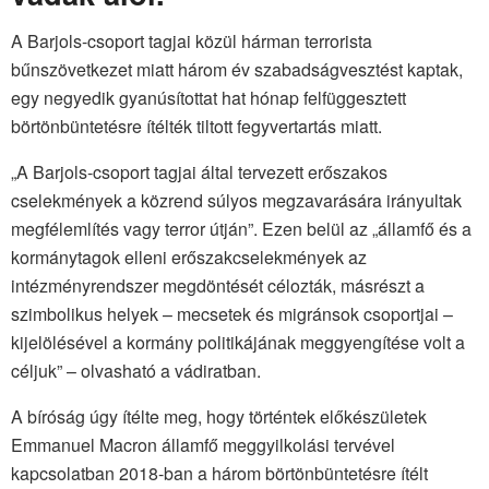
A Barjols-csoport tagjai közül hárman terrorista
bűnszövetkezet miatt három év szabadságvesztést kaptak,
egy negyedik gyanúsítottat hat hónap felfüggesztett
börtönbüntetésre ítélték tiltott fegyvertartás miatt.
„A Barjols-csoport tagjai által tervezett erőszakos
cselekmények a közrend súlyos megzavarására irányultak
megfélemlítés vagy terror útján”. Ezen belül az „államfő és a
kormánytagok elleni erőszakcselekmények az
intézményrendszer megdöntését célozták, másrészt a
szimbolikus helyek – mecsetek és migránsok csoportjai –
kijelölésével a kormány politikájának meggyengítése volt a
céljuk” – olvasható a vádiratban.
A bíróság úgy ítélte meg, hogy történtek előkészületek
Emmanuel Macron államfő meggyilkolási tervével
kapcsolatban 2018-ban a három börtönbüntetésre ítélt