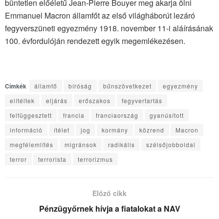
büntetlen előéletű Jean-Pierre Bouyer meg akarja ölni
Emmanuel Macron államfőt az első világháborút lezáró
fegyverszüneti egyezmény 1918. november 11-i aláírásának
100. évfordulóján rendezett egyik megemlékezésen.
Címkék
államfő
bíróság
bűnszövetkezet
egyezmény
elítéltek
eljárás
erőszakos
fegyvertartás
felfüggesztett
francia
franciaország
gyanúsított
információ
ítélet
jog
kormány
közrend
Macron
megfélemlítés
migránsok
radikális
szélsőjobboldal
terror
terrorista
terrorizmus
Előző cikk
Pénzügyőrnek hívja a fiatalokat a NAV