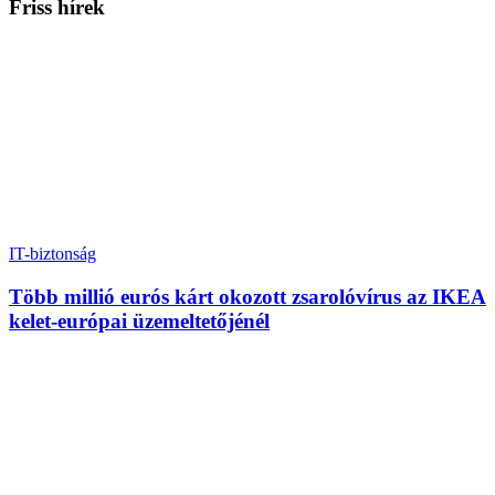
Friss hírek
IT-biztonság
Több millió eurós kárt okozott zsarolóvírus az IKEA
kelet-európai üzemeltetőjénél