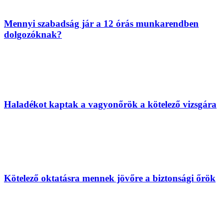
Mennyi szabadság jár a 12 órás munkarendben
dolgozóknak?
Haladékot kaptak a vagyonőrök a kötelező vizsgára
Kötelező oktatásra mennek jövőre a biztonsági őrök