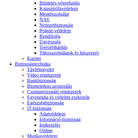
Büntetés-végrehajtás
Katasztrófavédelem
Mentőszolgálat
NAV
Nemzetbiztonság
Polgári védelem
Rendőrség
Ügyészség
Terrorelhárítás
Titkosszolgálatok és hírszerzés
Karrier
Biztonságtechnika
Távfelügyelet
Video rendszerek
Bankbiztonság
Biometrikus azonosítás
Csomagvizsgáló rendszerek
Egyenruha és védelmi eszközök
Egészségbiztonság
IT-biztonság
Adatvédelem
Információ-biztonság
Iratkezelés
Online
Munkavédelem