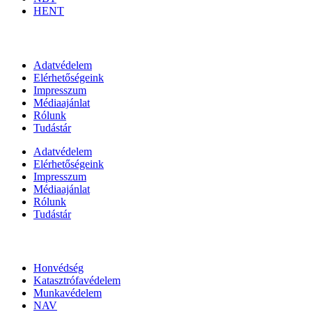
HENT
Információk
Adatvédelem
Elérhetőségeink
Impresszum
Médiaajánlat
Rólunk
Tudástár
Adatvédelem
Elérhetőségeink
Impresszum
Médiaajánlat
Rólunk
Tudástár
Állami szervezetek
Honvédség
Katasztrófavédelem
Munkavédelem
NAV