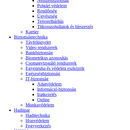
Nemzetbiztonság
Polgári védelem
Rendőrség
Ügyészség
Terrorelhárítás
Titkosszolgálatok és hírszerzés
Karrier
Biztonságtechnika
Távfelügyelet
Video rendszerek
Bankbiztonság
Biometrikus azonosítás
Csomagvizsgáló rendszerek
Egyenruha és védelmi eszközök
Egészségbiztonság
IT-biztonság
Adatvédelem
Információ-biztonság
Iratkezelés
Online
Munkavédelem
Hadiipar
Haditechnika
Honvédelem
Fegyverkezés