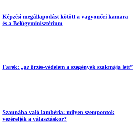
Képzési megállapodást kötött a vagyonőri kamara
és a Belügyminisztérium
Farek: „az őrzés-védelem a szegények szakmája lett”
Szaunába való lambéria: milyen szempontok
vezéreljék a választáskor?