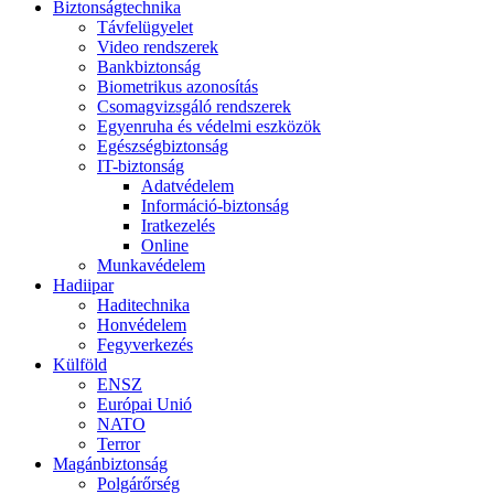
Biztonságtechnika
Távfelügyelet
Video rendszerek
Bankbiztonság
Biometrikus azonosítás
Csomagvizsgáló rendszerek
Egyenruha és védelmi eszközök
Egészségbiztonság
IT-biztonság
Adatvédelem
Információ-biztonság
Iratkezelés
Online
Munkavédelem
Hadiipar
Haditechnika
Honvédelem
Fegyverkezés
Külföld
ENSZ
Európai Unió
NATO
Terror
Magánbiztonság
Polgárőrség