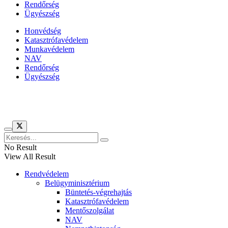
Rendőrség
Ügyészség
Honvédség
Katasztrófavédelem
Munkavédelem
NAV
Rendőrség
Ügyészség
Híreinket szemlézi
No Result
View All Result
Rendvédelem
Belügyminisztérium
Büntetés-végrehajtás
Katasztrófavédelem
Mentőszolgálat
NAV