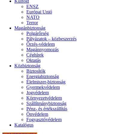
Külföld
ENSZ
Európai Unió
NATO
Terror
Magánbiztonság
Polgárőrség
Pályázatok – közbeszerzés
Őrzés-védelem
Magánnyomozás
Céghírek
Oktatás
Közbiztonság
Biztosítók
Energiabiztonság
Élelmiszer-biztonság
Gyermekvédelem
Jogvédelem
Környezetvédelem
Szállítmánybiztonság
Pénz- és értékszállítás
Önvédelem
Fogyasztóvédelem
Katalógus