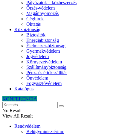
Pályázatok – közbeszerzés
Őrzés-védelem
Magánnyomozás
Céghírek
Oktatás
Közbiztonság
Biztosítók
Energiabiztonság
Élelmiszer-biztonság
Gyermekvédelem
Jogvédelem
Környezetvédelem
Szállítmánybiztonság
Pénz- és értékszállítás
Önvédelem
Fogyasztóvédelem
Katalógus
KONFERENCIA
No Result
View All Result
Rendvédelem
Belügyminisztérium