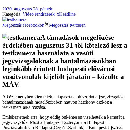
2020. augusztus 28. péntek
Kategória:
Video rendszerek
,
xHeadline
Megosztás facebookon
Megosztás twitteren
A támadások megelőzése
érdekében augusztus 31-től kötelező lesz a
testkamera használata a vasúti
jegyvizsgálóknak a bántalmazásokban
leginkább érintett budapesti elővárosi
vasútvonalak kijelölt járatain – közölte a
MÁV.
A közleményben kiemelték, a tapasztalatok szerint a jegyvizsgálók
bántalmazásának megelőzésében nagyon hatékony eszköz a
testkamera alkalmazása.
Emlékeztetnek arra, hogy eddig önkéntesen viselhették a kamerát a
jegyvizsgálók. Most a Budapest-Esztergom, a Budapest-
Pusztaszabolcs, a Budapest-Cegléd-Szolnok, a Budapest-Újszász-