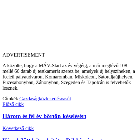
ADVERTISEMENT
A közölte, hogy a MÁV-Start az év végéig, a már meglévő 108
mellé 66 darab új testkamerát szerez be, amelyek új helyszíneken, a
Keleti pályaudvaron, Komáromban, Miskolcon, Sátoraljaújhelyen,
Füzesabonyban, Záhonyban, Szegeden és Tapolcán is felvehetők
lesznek.
Címkék
Gazdaság
közlekedés
vasút
Előző cikk
Három és fél év börtön késelésért
Következő cikk