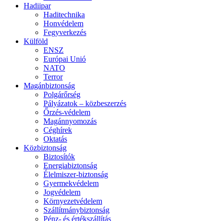
Hadiipar
Haditechnika
Honvédelem
Fegyverkezés
Külföld
ENSZ
Európai Unió
NATO
Terror
Magánbiztonság
Polgárőrség
Pályázatok – közbeszerzés
Őrzés-védelem
Magánnyomozás
Céghírek
Oktatás
Közbiztonság
Biztosítók
Energiabiztonság
Élelmiszer-biztonság
Gyermekvédelem
Jogvédelem
Környezetvédelem
Szállítmánybiztonság
Pénz- és értékszállítás