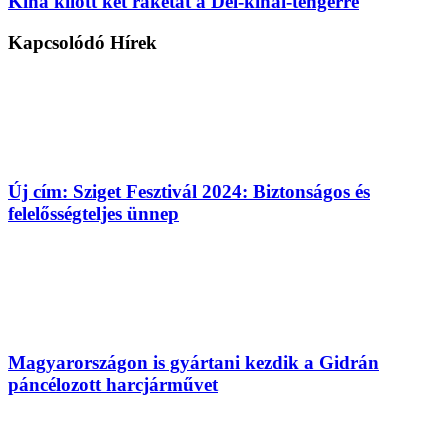
Kína kilőtt két rakétát a Dél-kínai-tengerre
Kapcsolódó
Hírek
Új cím: Sziget Fesztivál 2024: Biztonságos és
felelősségteljes ünnep
Magyarországon is gyártani kezdik a Gidrán
páncélozott harcjárművet