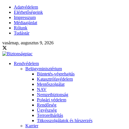
Adatvédelem
Elérhetőségeink
Impresszum
Médiaajánlat
Rólunk
Tudástár
vasárnap, augusztus 9, 2026
Rendvédelem
Belügyminisztérium
Büntetés-végrehajtás
Katasztrófavédelem
Mentőszolgálat
NAV
Nemzetbiztonság
Polgári védelem
Rendőrség
Ügyészség
Terrorelhárítás
Titkosszolgálatok és hírszerzés
Karrier