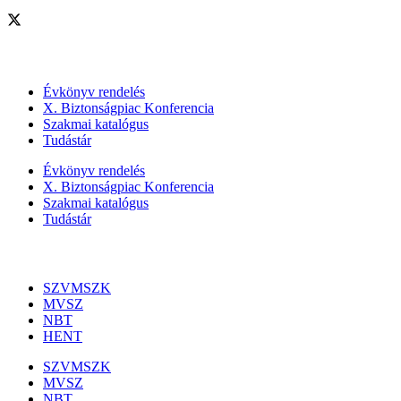
Szolgáltatásaink
Évkönyv rendelés
X. Biztonságpiac Konferencia
Szakmai katalógus
Tudástár
Évkönyv rendelés
X. Biztonságpiac Konferencia
Szakmai katalógus
Tudástár
Szakmai szervezetek
SZVMSZK
MVSZ
NBT
HENT
SZVMSZK
MVSZ
NBT