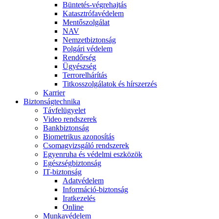
Büntetés-végrehajtás
Katasztrófavédelem
Mentőszolgálat
NAV
Nemzetbiztonság
Polgári védelem
Rendőrség
Ügyészség
Terrorelhárítás
Titkosszolgálatok és hírszerzés
Karrier
Biztonságtechnika
Távfelügyelet
Video rendszerek
Bankbiztonság
Biometrikus azonosítás
Csomagvizsgáló rendszerek
Egyenruha és védelmi eszközök
Egészségbiztonság
IT-biztonság
Adatvédelem
Információ-biztonság
Iratkezelés
Online
Munkavédelem