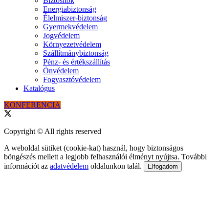
Biztosítók
Energiabiztonság
Élelmiszer-biztonság
Gyermekvédelem
Jogvédelem
Környezetvédelem
Szállítmánybiztonság
Pénz- és értékszállítás
Önvédelem
Fogyasztóvédelem
Katalógus
KONFERENCIA
Copyright © All rights reserved
A weboldal sütiket (cookie-kat) használ, hogy biztonságos
böngészés mellett a legjobb felhasználói élményt nyújtsa. További
információt az
adatvédelem
oldalunkon talál.
Elfogadom