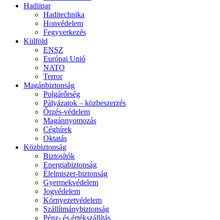
Hadiipar
Haditechnika
Honvédelem
Fegyverkezés
Külföld
ENSZ
Európai Unió
NATO
Terror
Magánbiztonság
Polgárőrség
Pályázatok – közbeszerzés
Őrzés-védelem
Magánnyomozás
Céghírek
Oktatás
Közbiztonság
Biztosítók
Energiabiztonság
Élelmiszer-biztonság
Gyermekvédelem
Jogvédelem
Környezetvédelem
Szállítmánybiztonság
Pénz- és értékszállítás