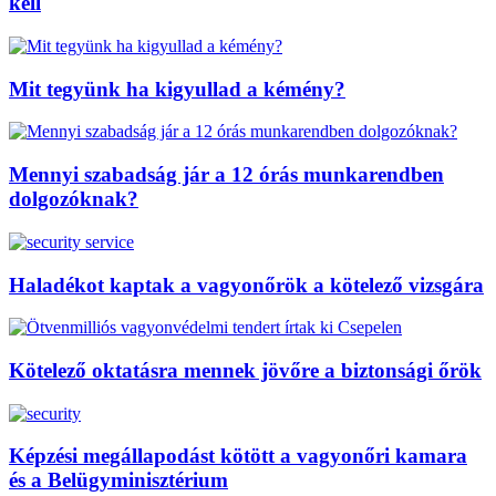
kell
Mit tegyünk ha kigyullad a kémény?
Mennyi szabadság jár a 12 órás munkarendben
dolgozóknak?
Haladékot kaptak a vagyonőrök a kötelező vizsgára
Kötelező oktatásra mennek jövőre a biztonsági őrök
Képzési megállapodást kötött a vagyonőri kamara
és a Belügyminisztérium