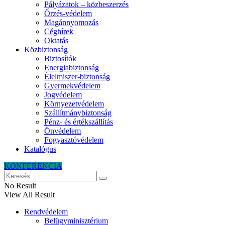
Pályázatok – közbeszerzés
Őrzés-védelem
Magánnyomozás
Céghírek
Oktatás
Közbiztonság
Biztosítók
Energiabiztonság
Élelmiszer-biztonság
Gyermekvédelem
Jogvédelem
Környezetvédelem
Szállítmánybiztonság
Pénz- és értékszállítás
Önvédelem
Fogyasztóvédelem
Katalógus
KONFERENCIA
No Result
View All Result
Rendvédelem
Belügyminisztérium