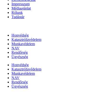
Impresszum
Médiaajánlat
Rólunk
Tudástár
Állami szervezetek
Honvédség
Katasztrófavédelem
Munkavédelem
NAV
Rendőrség
Ügyészség
Honvédség
Katasztrófavédelem
Munkavédelem
NAV
Rendőrség
Ügyészség
Híreinket szemlézi