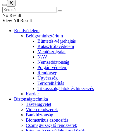
No Result
View All Result
Rendvédelem
Belügyminisztérium
Büntetés-végrehajtás
Katasztrófavédelem
Mentőszolgálat
NAV
Nemzetbiztonság
Polgári védelem
Rendőrség
Ügyészség
Terrorelhárítás
Titkosszolgálatok és hírszerzés
Karrier
Biztonságtechnika
Távfelügyelet
Video rendszerek
Bankbiztonság
Biometrikus azonosítás
Csomagvizsgáló rendszerek
Egyenruha és védelmi eszközök