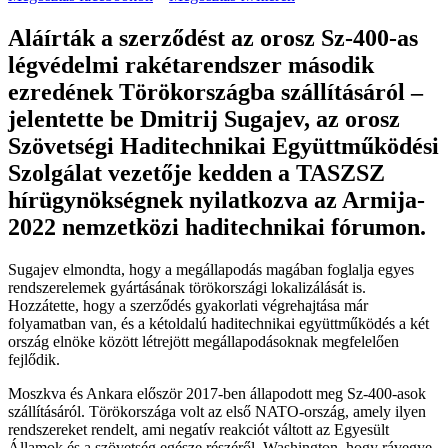
Aláírták a szerződést az orosz Sz-400-as
légvédelmi rakétarendszer második
ezredének Törökországba szállításáról –
jelentette be Dmitrij Sugajev, az orosz
Szövetségi Haditechnikai Együttműködési
Szolgálat vezetője kedden a TASZSZ
hírügynökségnek nyilatkozva az Armija-
2022 nemzetközi haditechnikai fórumon.
Sugajev elmondta, hogy a megállapodás magában foglalja egyes
rendszerelemek gyártásának törökországi lokalizálását is.
Hozzátette, hogy a szerződés gyakorlati végrehajtása már
folyamatban van, és a kétoldalú haditechnikai együttműködés a két
ország elnöke között létrejött megállapodásoknak megfelelően
fejlődik.
Moszkva és Ankara először 2017-ben állapodott meg Sz-400-asok
szállításáról. Törökországa volt az első NATO-ország, amely ilyen
rendszereket rendelt, ami negatív reakciót váltott az Egyesült
Államok és a szövetség egésze részéről. Washington, hogy rávegye