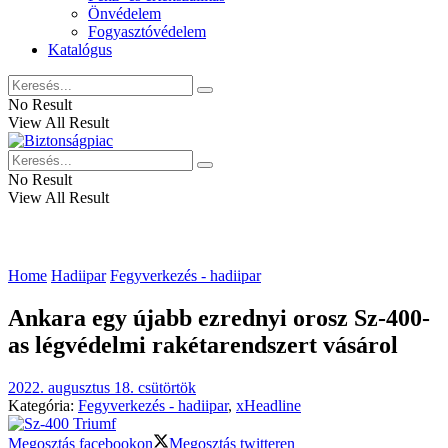
Önvédelem
Fogyasztóvédelem
Katalógus
No Result
View All Result
No Result
View All Result
Home
Hadiipar
Fegyverkezés - hadiipar
Ankara egy újabb ezrednyi orosz Sz-400-
as légvédelmi rakétarendszert vásárol
2022. augusztus 18. csütörtök
Kategória:
Fegyverkezés - hadiipar
,
xHeadline
Megosztás facebookon
Megosztás twitteren