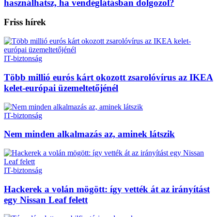
használhatsz, ha vendéglátásban dolgozol?
Friss hírek
IT-biztonság
Több millió eurós kárt okozott zsarolóvírus az IKEA
kelet-európai üzemeltetőjénél
IT-biztonság
Nem minden alkalmazás az, aminek látszik
IT-biztonság
Hackerek a volán mögött: így vették át az irányítást
egy Nissan Leaf felett