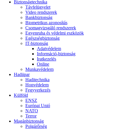
Biztonságtechnika
Távfelügyelet
Video rendszerek
Bankbiztonság
Biometrikus azonosítás
Csomagvizsgáló rendszerek
Egyenruha és védelmi eszközök
Egészségbiztonság
IT-biztonság
Adatvédelem
Információ-biztonság
Iratkezelés
Online
Munkavédelem
Hadiipar
Haditechnika
Honvédelem
Fegyverkezés
Külföld
ENSZ
Európai Unió
NATO
Terror
Magánbiztonság
Polgárőrség