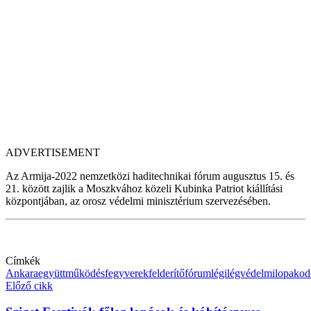
ADVERTISEMENT
Az Armija-2022 nemzetközi haditechnikai fórum augusztus 15. és
21. között zajlik a Moszkvához közeli Kubinka Patriot kiállítási
központjában, az orosz védelmi minisztérium szervezésében.
Címkék
Ankara
együttműködés
fegyverek
felderítő
fórum
légi
légvédelmi
lopakod
Előző cikk