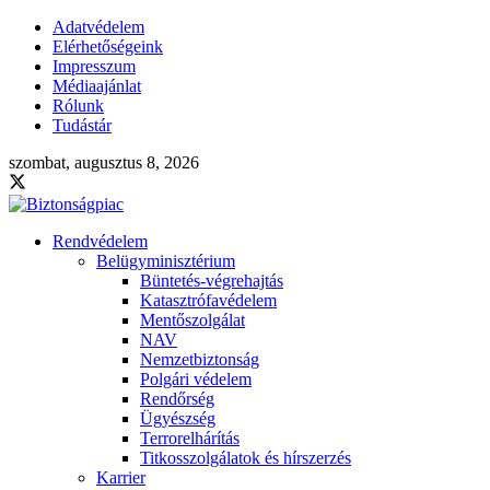
Adatvédelem
Elérhetőségeink
Impresszum
Médiaajánlat
Rólunk
Tudástár
szombat, augusztus 8, 2026
Rendvédelem
Belügyminisztérium
Büntetés-végrehajtás
Katasztrófavédelem
Mentőszolgálat
NAV
Nemzetbiztonság
Polgári védelem
Rendőrség
Ügyészség
Terrorelhárítás
Titkosszolgálatok és hírszerzés
Karrier