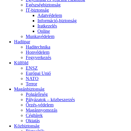
Egészségbiztonság
IT-biztonság
Adatvédelem
Információ-biztonság
Iratkezelés
Online
Munkavédelem
Hadiipar
Haditechnika
Honvédelem
Fegyverkezés
Külföld
ENSZ
Európai Unió
NATO
Terror
Magánbiztonság
Polgárőrség
Pályázatok – közbeszerzés
Őrzés-védelem
Magánnyomozás
Céghírek
Oktatás
Közbiztonság