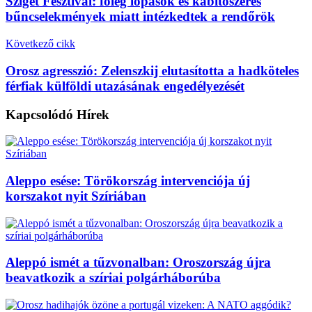
Sziget Fesztivál: főleg lopások és kábítószeres
bűncselekmények miatt intézkedtek a rendőrök
Következő cikk
Orosz agresszió: Zelenszkij elutasította a hadköteles
férfiak külföldi utazásának engedélyezését
Kapcsolódó
Hírek
Aleppo esése: Törökország intervenciója új
korszakot nyit Szíriában
Aleppó ismét a tűzvonalban: Oroszország újra
beavatkozik a szíriai polgárháborúba