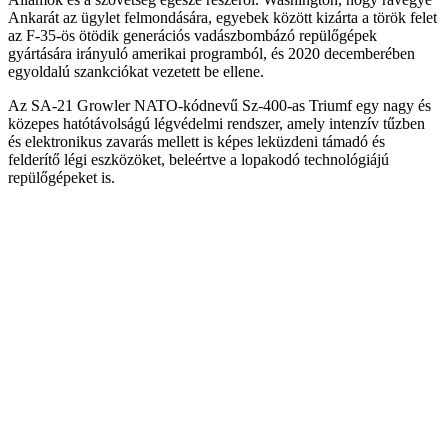
Ankarát az ügylet felmondására, egyebek között kizárta a török felet
az F-35-ös ötödik generációs vadászbombázó repülőgépek
gyártására irányuló amerikai programból, és 2020 decemberében
egyoldalú szankciókat vezetett be ellene.
Az SA-21 Growler NATO-kódnevű Sz-400-as Triumf egy nagy és
közepes hatótávolságú légvédelmi rendszer, amely intenzív tűzben
és elektronikus zavarás mellett is képes leküzdeni támadó és
felderítő légi eszközöket, beleértve a lopakodó technológiájú
repülőgépeket is.