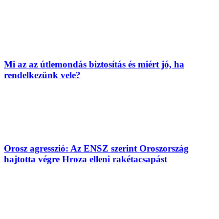
Mi az az útlemondás biztosítás és miért jó, ha
rendelkezünk vele?
Orosz agresszió: Az ENSZ szerint Oroszország
hajtotta végre Hroza elleni rakétacsapást