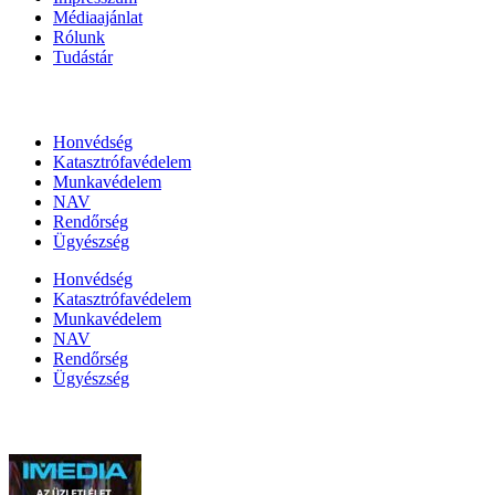
Médiaajánlat
Rólunk
Tudástár
Állami szervezetek
Honvédség
Katasztrófavédelem
Munkavédelem
NAV
Rendőrség
Ügyészség
Honvédség
Katasztrófavédelem
Munkavédelem
NAV
Rendőrség
Ügyészség
Híreinket szemlézi