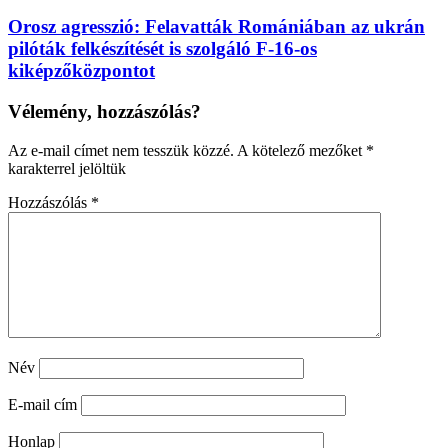
Orosz agresszió: Felavatták Romániában az ukrán
pilóták felkészítését is szolgáló F-16-os
kiképzőközpontot
Vélemény, hozzászólás?
Az e-mail címet nem tesszük közzé.
A kötelező mezőket
*
karakterrel jelöltük
Hozzászólás
*
Név
E-mail cím
Honlap