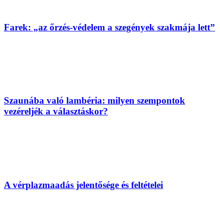
Farek: „az őrzés-védelem a szegények szakmája lett”
Szaunába való lambéria: milyen szempontok
vezéreljék a választáskor?
A vérplazmaadás jelentősége és feltételei