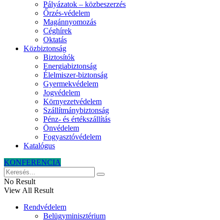
Pályázatok – közbeszerzés
Őrzés-védelem
Magánnyomozás
Céghírek
Oktatás
Közbiztonság
Biztosítók
Energiabiztonság
Élelmiszer-biztonság
Gyermekvédelem
Jogvédelem
Környezetvédelem
Szállítmánybiztonság
Pénz- és értékszállítás
Önvédelem
Fogyasztóvédelem
Katalógus
KONFERENCIA
No Result
View All Result
Rendvédelem
Belügyminisztérium