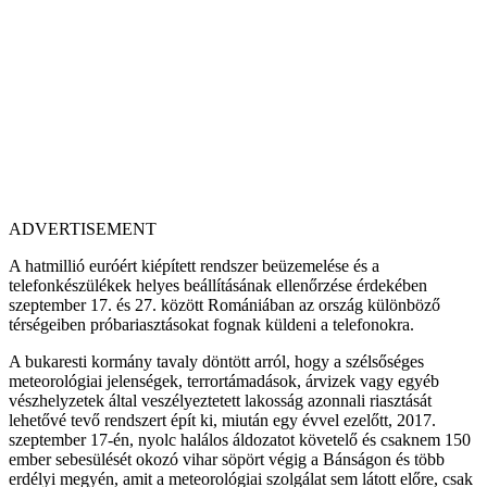
ADVERTISEMENT
A hatmillió euróért kiépített rendszer beüzemelése és a
telefonkészülékek helyes beállításának ellenőrzése érdekében
szeptember 17. és 27. között Romániában az ország különböző
térségeiben próbariasztásokat fognak küldeni a telefonokra.
A bukaresti kormány tavaly döntött arról, hogy a szélsőséges
meteorológiai jelenségek, terrortámadások, árvizek vagy egyéb
vészhelyzetek által veszélyeztetett lakosság azonnali riasztását
lehetővé tevő rendszert épít ki, miután egy évvel ezelőtt, 2017.
szeptember 17-én, nyolc halálos áldozatot követelő és csaknem 150
ember sebesülését okozó vihar söpört végig a Bánságon és több
erdélyi megyén, amit a meteorológiai szolgálat sem látott előre, csak