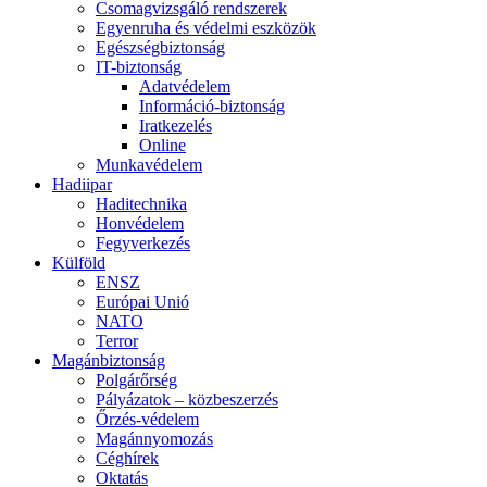
Csomagvizsgáló rendszerek
Egyenruha és védelmi eszközök
Egészségbiztonság
IT-biztonság
Adatvédelem
Információ-biztonság
Iratkezelés
Online
Munkavédelem
Hadiipar
Haditechnika
Honvédelem
Fegyverkezés
Külföld
ENSZ
Európai Unió
NATO
Terror
Magánbiztonság
Polgárőrség
Pályázatok – közbeszerzés
Őrzés-védelem
Magánnyomozás
Céghírek
Oktatás