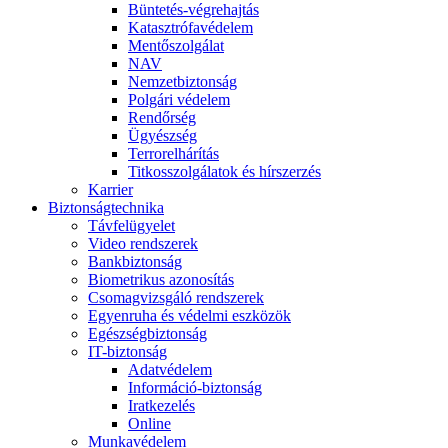
Büntetés-végrehajtás
Katasztrófavédelem
Mentőszolgálat
NAV
Nemzetbiztonság
Polgári védelem
Rendőrség
Ügyészség
Terrorelhárítás
Titkosszolgálatok és hírszerzés
Karrier
Biztonságtechnika
Távfelügyelet
Video rendszerek
Bankbiztonság
Biometrikus azonosítás
Csomagvizsgáló rendszerek
Egyenruha és védelmi eszközök
Egészségbiztonság
IT-biztonság
Adatvédelem
Információ-biztonság
Iratkezelés
Online
Munkavédelem