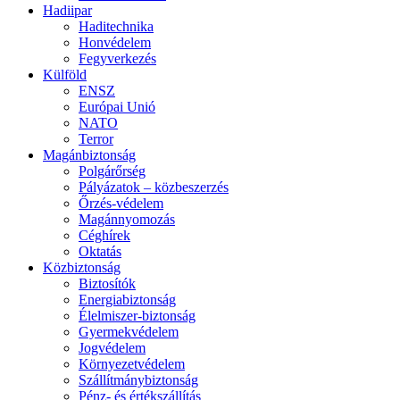
Hadiipar
Haditechnika
Honvédelem
Fegyverkezés
Külföld
ENSZ
Európai Unió
NATO
Terror
Magánbiztonság
Polgárőrség
Pályázatok – közbeszerzés
Őrzés-védelem
Magánnyomozás
Céghírek
Oktatás
Közbiztonság
Biztosítók
Energiabiztonság
Élelmiszer-biztonság
Gyermekvédelem
Jogvédelem
Környezetvédelem
Szállítmánybiztonság
Pénz- és értékszállítás