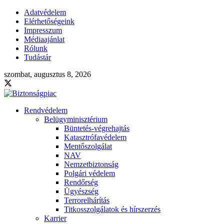
Adatvédelem
Elérhetőségeink
Impresszum
Médiaajánlat
Rólunk
Tudástár
szombat, augusztus 8, 2026
Rendvédelem
Belügyminisztérium
Büntetés-végrehajtás
Katasztrófavédelem
Mentőszolgálat
NAV
Nemzetbiztonság
Polgári védelem
Rendőrség
Ügyészség
Terrorelhárítás
Titkosszolgálatok és hírszerzés
Karrier