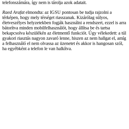
telefonszámára, így nem is tárolja azok adatait.
Raed Arafat
elmondta: az IGSU pontosan be tudja rajzolni a
térképen, hogy mely térséget riasszanak. Kizárólag súlyos,
életveszélyes helyzetekben fogják használni a rendszert, ezzel is arra
bátorítva minden mobilfelhasználót, hogy állítsa be és tartsa
bekapcsolva készülékén az életmentő funkciót. Úgy vélekedett: a túl
gyakori riasztás nagyon zavaró lenne, hiszen az nem hallgat el, amíg
a felhasználó el nem olvassa az üzenetet és akkor is hangosan szól,
ha egyébként a telefon le van halkítva.