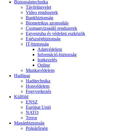
Biztonságtechnika
Távfelügyelet
Video rendszerek
Bankbiztonság
Biometrikus azonosítás
Csomagvizsgáló rendszerek
Egyenruha és védelmi eszközök
Egészségbiztonság
IT-biztonság
Adatvédelem
Információ-biztonság
Iratkezelés
Online
Munkavédelem
Hadiipar
Haditechnika
Honvédelem
Fegyverkezés
Külföld
ENSZ
Európai Unió
NATO
Terror
Magánbiztonság
Polgárőrség