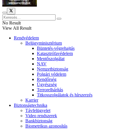
No Result
View All Result
Rendvédelem
Belügyminisztérium
Büntetés-végrehajtás
Katasztrófavédelem
Mentőszolgálat
NAV
Nemzetbiztonság
Polgári védelem
Rendőrség
Ügyészség
Terrorelhárítás
Titkosszolgálatok és hírszerzés
Karrier
Biztonságtechnika
Távfelügyelet
Video rendszerek
Bankbiztonság
Biometrikus azonosítás