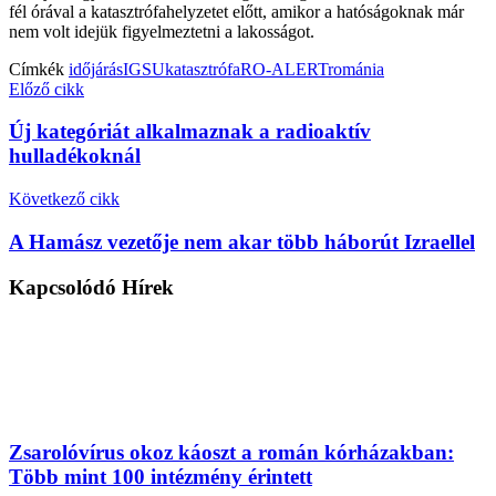
fél órával a katasztrófahelyzetet előtt, amikor a hatóságoknak már
nem volt idejük figyelmeztetni a lakosságot.
Címkék
időjárás
IGSU
katasztrófa
RO-ALERT
románia
Előző cikk
Új kategóriát alkalmaznak a radioaktív
hulladékoknál
Következő cikk
A Hamász vezetője nem akar több háborút Izraellel
Kapcsolódó
Hírek
Zsarolóvírus okoz káoszt a román kórházakban:
Több mint 100 intézmény érintett