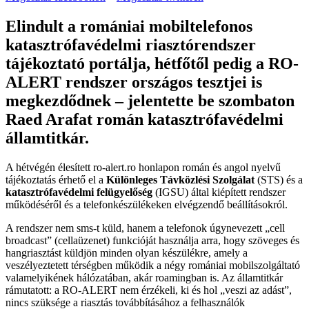
Elindult a romániai mobiltelefonos
katasztrófavédelmi riasztórendszer
tájékoztató portálja, hétfőtől pedig a RO-
ALERT rendszer országos tesztjei is
megkezdődnek – jelentette be szombaton
Raed Arafat román katasztrófavédelmi
államtitkár.
A hétvégén élesített ro-alert.ro honlapon román és angol nyelvű
tájékoztatás érhető el a
Különleges Távközlési Szolgálat
(STS) és a
katasztrófavédelmi felügyelőség
(IGSU) által kiépített rendszer
működéséről és a telefonkészülékeken elvégzendő beállításokról.
A rendszer nem sms-t küld, hanem a telefonok úgynevezett „cell
broadcast” (cellaüzenet) funkcióját használja arra, hogy szöveges és
hangriasztást küldjön minden olyan készülékre, amely a
veszélyeztetett térségben működik a négy romániai mobilszolgáltató
valamelyikének hálózatában, akár roamingban is. Az államtitkár
rámutatott: a RO-ALERT nem érzékeli, ki és hol „veszi az adást”,
nincs szüksége a riasztás továbbításához a felhasználók