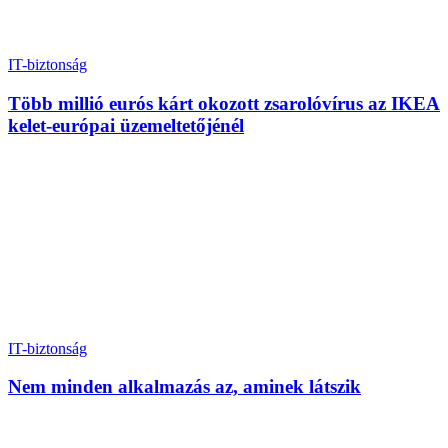
IT-biztonság
Több millió eurós kárt okozott zsarolóvírus az IKEA
kelet-európai üzemeltetőjénél
IT-biztonság
Nem minden alkalmazás az, aminek látszik