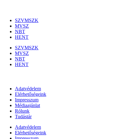
Szakmai szervezetek
SZVMSZK
MVSZ
NBT
HENT
SZVMSZK
MVSZ
NBT
HENT
Információk
Adatvédelem
Elérhetőségeink
Impresszum
Médiaajánlat
Rólunk
Tudástár
Adatvédelem
Elérhetőségeink
Impresszum