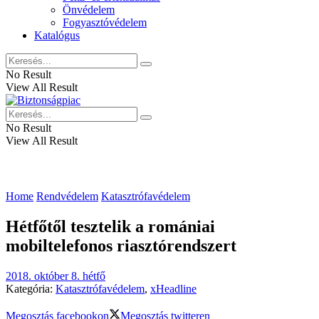
Önvédelem
Fogyasztóvédelem
Katalógus
No Result
View All Result
No Result
View All Result
Home
Rendvédelem
Katasztrófavédelem
Hétfőtől tesztelik a romániai
mobiltelefonos riasztórendszert
2018. október 8. hétfő
Kategória:
Katasztrófavédelem
,
xHeadline
Megosztás facebookon
Megosztás twitteren