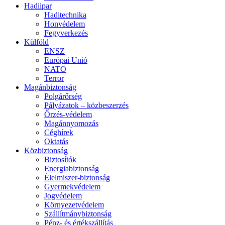
Hadiipar
Haditechnika
Honvédelem
Fegyverkezés
Külföld
ENSZ
Európai Unió
NATO
Terror
Magánbiztonság
Polgárőrség
Pályázatok – közbeszerzés
Őrzés-védelem
Magánnyomozás
Céghírek
Oktatás
Közbiztonság
Biztosítók
Energiabiztonság
Élelmiszer-biztonság
Gyermekvédelem
Jogvédelem
Környezetvédelem
Szállítmánybiztonság
Pénz- és értékszállítás