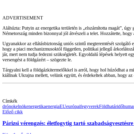
ADVERTISEMENT
Aláhúzta: Putyin az energetika területén is „elszámította magát”, úgy
Németország minden bizonnyal jól átvészeli a telet. Hozzátette, hogy a
Ugyanakkor az ellátásbiztonság uniós szintű megteremtését szolgáló erő
hogy a piaci mechanizmusoktól független, politikai jellegű árkorlátozá
jár, mert nem tudja fedezni szükségletét. Egyoldalú lépések helyett 
versengést a földgázért – szögezte le.
Tárgyalni kell a földgázkitermelőkkel is arról, hogy hol húzódhat a
kiállnak Ukrajna mellett, velünk együtt, és érdekeltek abban, hogy a
Címkék
drónok
elnök
energetika
energia
EU
európai
fegyverek
Föld
határidő
human
Előző cikk
Párizsi vérengzés: életfogytig tartó szabadságvesztésre í