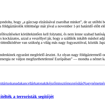
 gondolta, hogy „a gázcsap elzárásával zsarolhat minket”, de az utóbbi
 földgáztárolók töltöttsége már jóval a november 1-jei határidő előtt el
feszítéseket körültekintően kell folytatni, és nem lenne szabad hatóságil
s kockázatos, azzal a veszéllyel jár, hogy a szállítók inkább máshol adj
együttműködésre van szükség a világ más nagy fogyasztóival, köztük Jap
 mindenkinek egyaránt megfelelő árszint. Az olyan nagy földgáztermelő
z energia ne váljon megfizethetetlenné Európában” — mondta a német ka
itárius
kanada
kancellár
katona
kiképző
misszió
mozgósítás
Nagy
német
né
télték a terroristák segítőjét