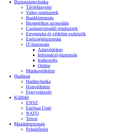
Biztonságtechnika
Távfelügyelet
Video rendszerek
Bankbiztonság
Biometrikus azonosítás
Csomagvizsgáló rendszerek
Egyenruha és védelmi eszközök
Egészségbiztonság
IT-biztonság
Adatvédelem
Információ-biztonság
Iratkezelés
Online
Munkavédelem
Hadiipar
Haditechnika
Honvédelem
Fegyverkezés
Külföld
ENSZ
Európai Unió
NATO
Terror
Magánbiztonság
Polgárőrség