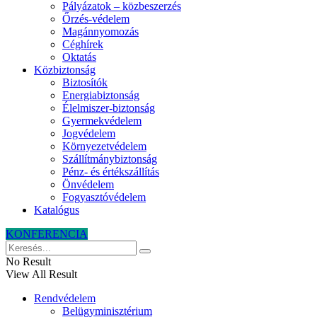
Pályázatok – közbeszerzés
Őrzés-védelem
Magánnyomozás
Céghírek
Oktatás
Közbiztonság
Biztosítók
Energiabiztonság
Élelmiszer-biztonság
Gyermekvédelem
Jogvédelem
Környezetvédelem
Szállítmánybiztonság
Pénz- és értékszállítás
Önvédelem
Fogyasztóvédelem
Katalógus
KONFERENCIA
No Result
View All Result
Rendvédelem
Belügyminisztérium