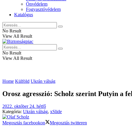
Önvédelem
Fogyasztóvédelem
Katalógus
No Result
View All Result
No Result
View All Result
Home
Külföld
Ukrán válság
Orosz agresszió: Scholz szerint Putyin a fe
2022. október 24. hétfő
Kategória:
Ukrán válság
,
xSlide
Megosztás facebookon
Megosztás twitteren