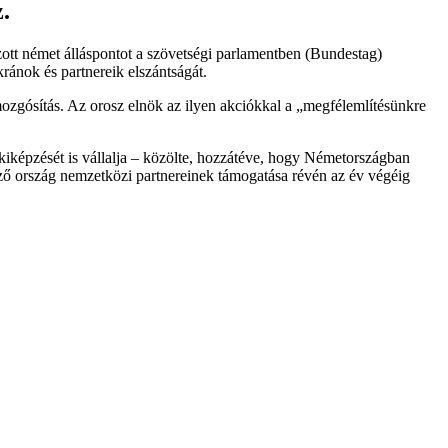
.
zott német álláspontot a szövetségi parlamentben (Bundestag)
ránok és partnereik elszántságát.
ozgósítás. Az orosz elnök az ilyen akciókkal a „megfélemlítésünkre
 kiképzését is vállalja – közölte, hozzátéve, hogy Németországban
ező ország nemzetközi partnereinek támogatása révén az év végéig