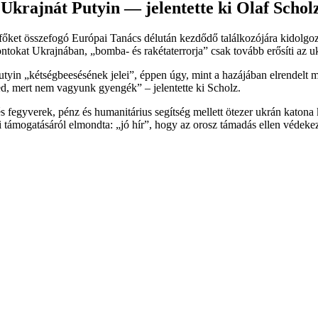
e Ukrajnát Putyin — jelentette ki Olaf Scholz
yfőket összefogó Európai Tanács délután kezdődő találkozójára kidolgo
tokat Ukrajnában, „bomba- és rakétaterrorja” csak tovább erősíti az uk
yin „kétségbeesésének jelei”, éppen úgy, mint a hazájában elrendelt m
ed, mert nem vagyunk gyengék” – jelentette ki Scholz.
s fegyverek, pénz és humanitárius segítség mellett ötezer ukrán katona
i támogatásáról elmondta: „jó hír”, hogy az orosz támadás ellen védek