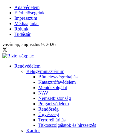
Adatvédelem
Elérhetőségeink
Impresszum
Médiaajánlat
Rólunk
Tudástár
vasárnap, augusztus 9, 2026
Rendvédelem
Belügyminisztérium
Büntetés-végrehajtás
Katasztrófavédelem
Mentőszolgálat
NAV
Nemzetbiztonság
Polgári védelem
Rendőrség
Ügyészség
Terrorelhárítás
Titkosszolgálatok és hírszerzés
Karrier