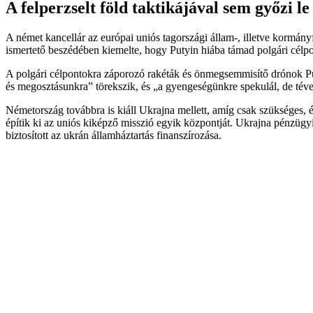
A felperzselt föld taktikájával sem győzi l
A német kancellár az európai uniós tagországi állam-, illetve kormán
ismertető beszédében kiemelte, hogy Putyin hiába támad polgári célpon
A polgári célpontokra záporozó rakéták és önmegsemmisítő drónok Put
és megosztásunkra” törekszik, és „a gyengeségünkre spekulál, de tév
Németország továbbra is kiáll Ukrajna mellett, amíg csak szükséges, é
építik ki az uniós kiképző misszió egyik központját. Ukrajna pénzügy
biztosított az ukrán államháztartás finanszírozása.