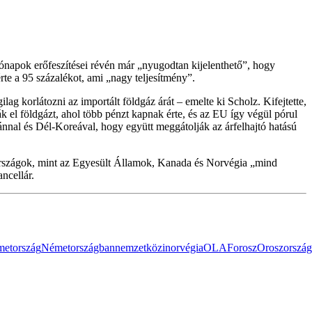
 hónapok erőfeszítései révén már „nyugodtan kijelenthető”, hogy
érte a 95 százalékot, ami „nagy teljesítmény”.
ag korlátozni az importált földgáz árát – emelte ki Scholz. Kifejtette,
ák el földgázt, ahol több pénzt kapnak érte, és az EU így végül pórul
ánnal és Dél-Koreával, hogy együtt meggátolják az árfelhajtó hatású
 országok, mint az Egyesült Államok, Kanada és Norvégia „mind
ncellár.
metország
Németországban
nemzetközi
norvégia
OLAF
orosz
Oroszország