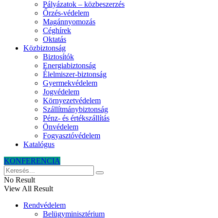
Pályázatok – közbeszerzés
Őrzés-védelem
Magánnyomozás
Céghírek
Oktatás
Közbiztonság
Biztosítók
Energiabiztonság
Élelmiszer-biztonság
Gyermekvédelem
Jogvédelem
Környezetvédelem
Szállítmánybiztonság
Pénz- és értékszállítás
Önvédelem
Fogyasztóvédelem
Katalógus
KONFERENCIA
No Result
View All Result
Rendvédelem
Belügyminisztérium