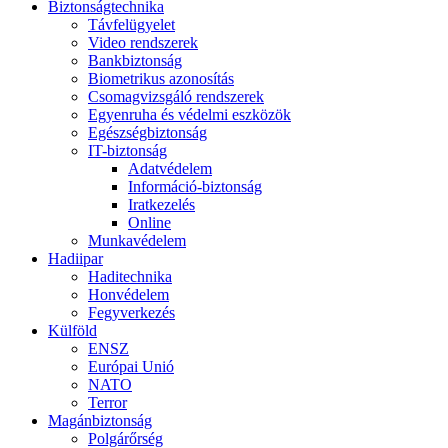
Biztonságtechnika
Távfelügyelet
Video rendszerek
Bankbiztonság
Biometrikus azonosítás
Csomagvizsgáló rendszerek
Egyenruha és védelmi eszközök
Egészségbiztonság
IT-biztonság
Adatvédelem
Információ-biztonság
Iratkezelés
Online
Munkavédelem
Hadiipar
Haditechnika
Honvédelem
Fegyverkezés
Külföld
ENSZ
Európai Unió
NATO
Terror
Magánbiztonság
Polgárőrség