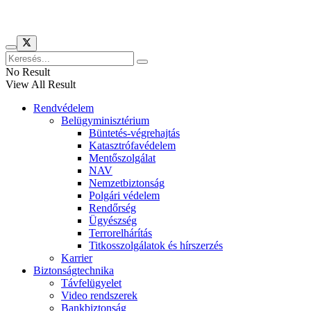
Híreinket szemlézi
No Result
View All Result
Rendvédelem
Belügyminisztérium
Büntetés-végrehajtás
Katasztrófavédelem
Mentőszolgálat
NAV
Nemzetbiztonság
Polgári védelem
Rendőrség
Ügyészség
Terrorelhárítás
Titkosszolgálatok és hírszerzés
Karrier
Biztonságtechnika
Távfelügyelet
Video rendszerek
Bankbiztonság