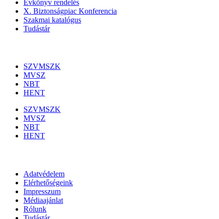
Évkönyv rendelés
X. Biztonságpiac Konferencia
Szakmai katalógus
Tudástár
Szakmai szervezetek
SZVMSZK
MVSZ
NBT
HENT
SZVMSZK
MVSZ
NBT
HENT
Információk
Adatvédelem
Elérhetőségeink
Impresszum
Médiaajánlat
Rólunk
Tudástár