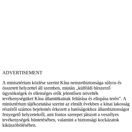
ADVERTISEMENT
A minisztérium közlése szerint Kína nemzetbiztonsága súlyos és
összetett helyzettel áll szemben, miután „külföldi hírszerző
ügynökségek és ellenséges erők jelentősen növelték
tevékenységüket Kína államtitkainak feltárása és ellopása terén”. A
minisztérium tájékoztatása szerint az elmúlt években a kínai lakosság
részéről számos bejelentés érkezett a hatóságokhoz állambiztonságot
fenyegető helyzetekről, ami fontos szerepet játszott a veszélyes
tevékenységek büntetésében, valamint a biztonsági kockázatok
kiküszöbölésében.