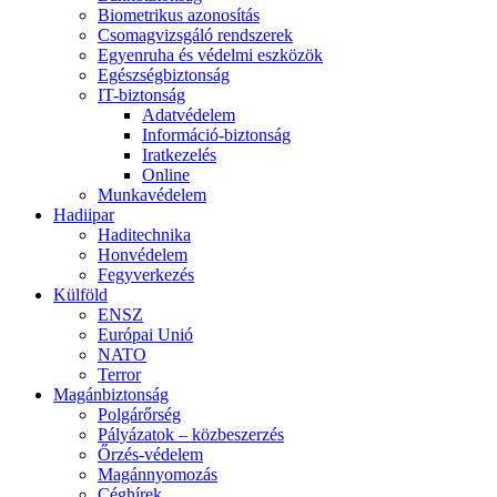
Biometrikus azonosítás
Csomagvizsgáló rendszerek
Egyenruha és védelmi eszközök
Egészségbiztonság
IT-biztonság
Adatvédelem
Információ-biztonság
Iratkezelés
Online
Munkavédelem
Hadiipar
Haditechnika
Honvédelem
Fegyverkezés
Külföld
ENSZ
Európai Unió
NATO
Terror
Magánbiztonság
Polgárőrség
Pályázatok – közbeszerzés
Őrzés-védelem
Magánnyomozás
Céghírek