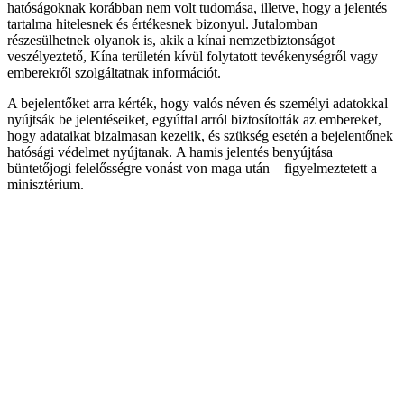
hatóságoknak korábban nem volt tudomása, illetve, hogy a jelentés
tartalma hitelesnek és értékesnek bizonyul. Jutalomban
részesülhetnek olyanok is, akik a kínai nemzetbiztonságot
veszélyeztető, Kína területén kívül folytatott tevékenységről vagy
emberekről szolgáltatnak információt.
A bejelentőket arra kérték, hogy valós néven és személyi adatokkal
nyújtsák be jelentéseiket, egyúttal arról biztosították az embereket,
hogy adataikat bizalmasan kezelik, és szükség esetén a bejelentőnek
hatósági védelmet nyújtanak. A hamis jelentés benyújtása
büntetőjogi felelősségre vonást von maga után – figyelmeztetett a
minisztérium.