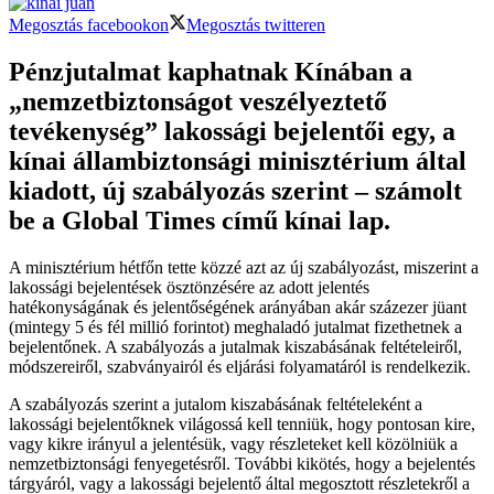
Megosztás facebookon
Megosztás twitteren
Pénzjutalmat kaphatnak Kínában a
„nemzetbiztonságot veszélyeztető
tevékenység” lakossági bejelentői egy, a
kínai állambiztonsági minisztérium által
kiadott, új szabályozás szerint – számolt
be a Global Times című kínai lap.
A minisztérium hétfőn tette közzé azt az új szabályozást, miszerint a
lakossági bejelentések ösztönzésére az adott jelentés
hatékonyságának és jelentőségének arányában akár százezer jüant
(mintegy 5 és fél millió forintot) meghaladó jutalmat fizethetnek a
bejelentőnek. A szabályozás a jutalmak kiszabásának feltételeiről,
módszereiről, szabványairól és eljárási folyamatáról is rendelkezik.
A szabályozás szerint a jutalom kiszabásának feltételeként a
lakossági bejelentőknek világossá kell tenniük, hogy pontosan kire,
vagy kikre irányul a jelentésük, vagy részleteket kell közölniük a
nemzetbiztonsági fenyegetésről. További kikötés, hogy a bejelentés
tárgyáról, vagy a lakossági bejelentő által megosztott részletekről a