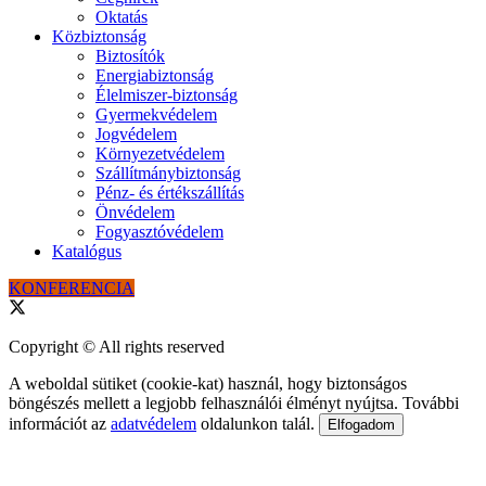
Oktatás
Közbiztonság
Biztosítók
Energiabiztonság
Élelmiszer-biztonság
Gyermekvédelem
Jogvédelem
Környezetvédelem
Szállítmánybiztonság
Pénz- és értékszállítás
Önvédelem
Fogyasztóvédelem
Katalógus
KONFERENCIA
Copyright © All rights reserved
A weboldal sütiket (cookie-kat) használ, hogy biztonságos
böngészés mellett a legjobb felhasználói élményt nyújtsa. További
információt az
adatvédelem
oldalunkon talál.
Elfogadom