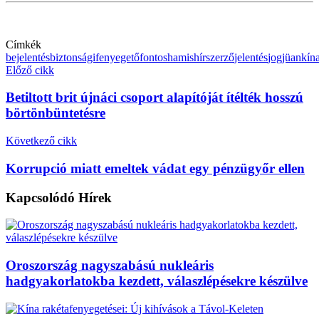
Címkék
bejelentés
biztonsági
fenyegető
fontos
hamis
hírszerző
jelentés
jog
jüan
kín
Előző cikk
Betiltott brit újnáci csoport alapítóját ítélték hosszú
börtönbüntetésre
Következő cikk
Korrupció miatt emeltek vádat egy pénzügyőr ellen
Kapcsolódó
Hírek
Oroszország nagyszabású nukleáris
hadgyakorlatokba kezdett, válaszlépésekre készülve