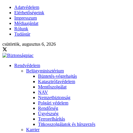
Adatvédelem
Elérhetőségeink
Impresszum
Médiaajánlat
Rólunk
Tudástár
csütörtök, augusztus 6, 2026
Rendvédelem
Belügyminisztérium
Büntetés-végrehajtás
Katasztrófavédelem
Mentőszolgálat
NAV
Nemzetbiztonság
Polgári védelem
Rendőrség
Ügyészség
Terrorelhárítás
Titkosszolgálatok és hírszerzés
Karrier