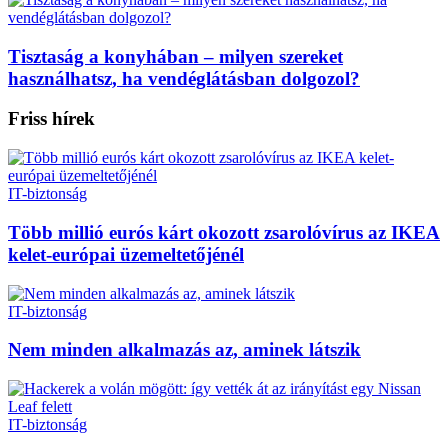
Tisztaság a konyhában – milyen szereket
használhatsz, ha vendéglátásban dolgozol?
Friss hírek
IT-biztonság
Több millió eurós kárt okozott zsarolóvírus az IKEA
kelet-európai üzemeltetőjénél
IT-biztonság
Nem minden alkalmazás az, aminek látszik
IT-biztonság