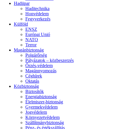
Hadiipar
Haditechnika
Honvédelem
Fegyverkezés
Külföld
ENSZ
Európai Unió
NATO
Terror
Magánbiztonság
Polgárőrség
Pályázatok – közbeszerzés
Őrzés-védelem
Magánnyomozás
Céghírek
Oktatás
Közbiztonság
Biztosítók
Energiabiztonság
Élelmiszer-biztonság
Gyermekvédelem
Jogvédelem
Környezetvédelem
Szállítmánybiztonság
Pénz- és értékszállítás