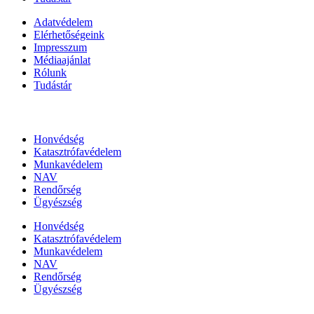
Adatvédelem
Elérhetőségeink
Impresszum
Médiaajánlat
Rólunk
Tudástár
Állami szervezetek
Honvédség
Katasztrófavédelem
Munkavédelem
NAV
Rendőrség
Ügyészség
Honvédség
Katasztrófavédelem
Munkavédelem
NAV
Rendőrség
Ügyészség