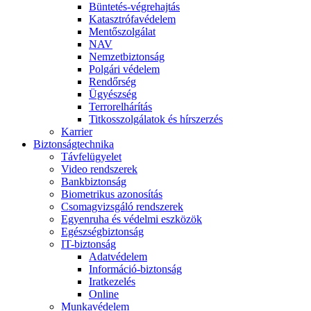
Büntetés-végrehajtás
Katasztrófavédelem
Mentőszolgálat
NAV
Nemzetbiztonság
Polgári védelem
Rendőrség
Ügyészség
Terrorelhárítás
Titkosszolgálatok és hírszerzés
Karrier
Biztonságtechnika
Távfelügyelet
Video rendszerek
Bankbiztonság
Biometrikus azonosítás
Csomagvizsgáló rendszerek
Egyenruha és védelmi eszközök
Egészségbiztonság
IT-biztonság
Adatvédelem
Információ-biztonság
Iratkezelés
Online
Munkavédelem