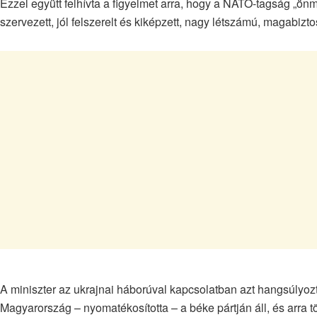
Ezzel együtt felhívta a figyelmet arra, hogy a NATO-tagság „
szervezett, jól felszerelt és kiképzett, nagy létszámú, magabiz
A miniszter az ukrajnai háborúval kapcsolatban azt hangsúlyoz
Magyarország – nyomatékosította – a béke pártján áll, és arra