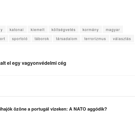
ny
katonai
kiemelt
költségvetés
kormány
magyar
ort
sportoló
táborok
társadalom
terrorizmus
választás
salt el egy vagyonvédelmi cég
ihajók özöne a portugál vizeken: A NATO aggódik?