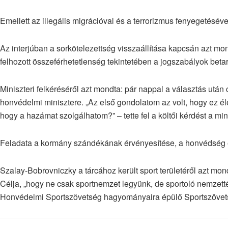
Emellett az illegális migrációval és a terrorizmus fenyegetés
Az interjúban a sorkötelezettség visszaállítása kapcsán azt m
felhozott összeférhetetlenség tekintetében a jogszabályok betart
Miniszteri felkéréséről azt mondta: pár nappal a választás után
honvédelmi minisztere. „Az első gondolatom az volt, hogy ez 
hogy a hazámat szolgálhatom?” – tette fel a költői kérdést a mini
Feladata a kormány szándékának érvényesítése, a honvédség é
Szalay-Bobrovniczky a tárcához került sport területéről azt m
Célja, „hogy ne csak sportnemzet legyünk, de sportoló nemzett
Honvédelmi Sportszövetség hagyományaira épülő Sportszövets