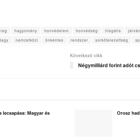
ereg
hagyomány
honvédelem
honvédség
illegális
járvá
Nagy
nemzetközi
önkéntes
rendszer
sorkötelezettség
sp
Következő cikk
Négymilliárd forint adót c
 lecsapása: Magyar és
Orosz had