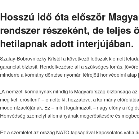
Hosszú idő óta először Magyar
rendszer részeként, de teljes 
hetilapnak adott interjújában.
Szalay-Bobrovniczky Kristóf a következő időszak kiemelt felad
garanciát biztosít. Rendelkezésre áll a szükséges forrás, jövőr
minderre a kormány döntése nyomán létrejött honvédelmi alap je
„A nemzeti kormánynak mindig is Magyarország biztonsága az el
meg kell erősíteni” – emelte ki, hozzátéve: a kormány előrelát
modernizációjának. Ez – mint fogalmazott – nagy előny a régió
Honvédség személyi állományának megerősítésére és megbecs
Ez a szemlélet az ország NATO-tagságával kapcsolatos vállalás