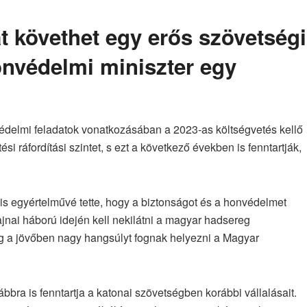
t követhet egy erős szövetségi
honvédelmi miniszter egy
nvédelmi feladatok vonatkozásában a 2023-as költségvetés kellő
 ráfordítási szintet, s ezt a következő években is fenntartják,
is egyértelművé tette, hogy a biztonságot és a honvédelmet
ajnai háború idején kell nekilátni a magyar hadsereg
ig a jövőben nagy hangsúlyt fognak helyezni a Magyar
ra is fenntartja a katonai szövetségben korábbi vállalásait.