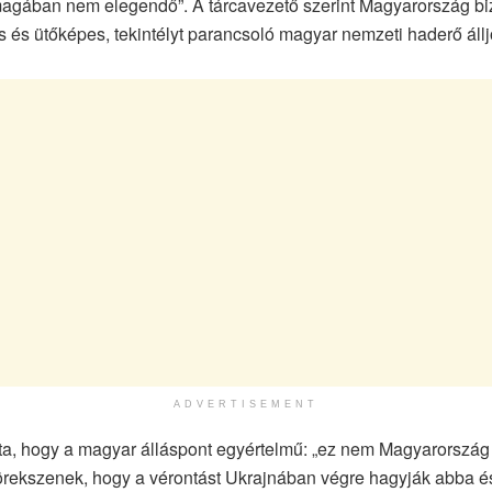
önmagában nem elegendő”. A tárcavezető szerint Magyarország b
tos és ütőképes, tekintélyt parancsoló magyar nemzeti haderő áll
ADVERTISEMENT
ta, hogy a magyar álláspont egyértelmű: „ez nem Magyarország 
 törekszenek, hogy a vérontást Ukrajnában végre hagyják abba é