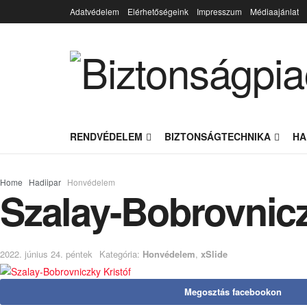
Adatvédelem
Elérhetőségeink
Impresszum
Médiaajánlat
RENDVÉDELEM
BIZTONSÁGTECHNIKA
HA
Home
Hadiipar
Honvédelem
Szalay-Bobrovnicz
2022. június 24. péntek
Kategória:
Honvédelem
,
xSlide
Megosztás facebookon