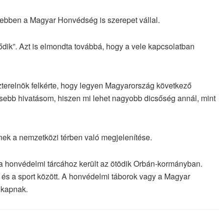
, ebben a Magyar Honvédség is szerepet vállal.
dik”. Azt is elmondta továbbá, hogy a vele kapcsolatban
szterelnök felkérte, hogy legyen Magyar­ország következő
sebb hivatásom, hiszen mi lehet nagyobb dicsőség annál, mint
ek a nemzetközi térben való megjelenítése.
 a honvédelmi tárcához került az ötödik Orbán-kormányban.
 és a sport között. A honvédelmi táborok vagy a Magyar
 kapnak.