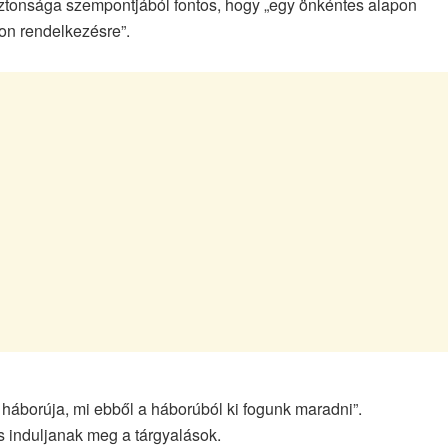
iztonsága szempontjából fontos, hogy „egy önkéntes alapon
jon rendelkezésre”.
háborúja, mi ebből a háborúból ki fogunk maradni”.
s induljanak meg a tárgyalások.