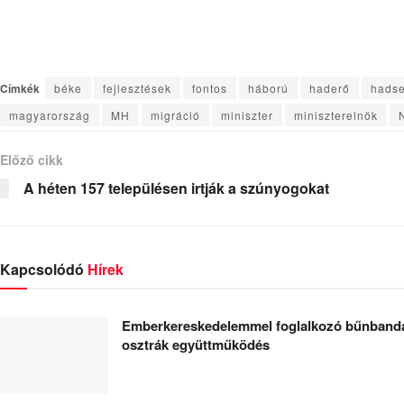
Címkék
béke
fejlesztések
fontos
háború
haderő
hads
magyarország
MH
migráció
miniszter
miniszterelnök
Előző cikk
A héten 157 településen irtják a szúnyogokat
Kapcsolódó
Hírek
Emberkereskedelemmel foglalkozó bűnbanda
osztrák együttműködés