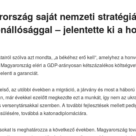
ország saját nemzeti stratégiá
önállósággal – jelentette ki a 
atairól szólva azt mondta, „a békéhez erő kell”, amelyhez a ho
e Magyarország eléri a GDP-arányosan kétszázalékos költségvetési
lenti a garanciát.
ső, az utóbbi években a migráció, a járvány és most a háború 
óan, már évekkel ezelőtt megkezdte ezt a munkát, így nem az ukr
s versenytársakkal szemben. A további fejlesztések mellett ped
ülésére, továbbá a katonadiplomáciára.
okat is meghatározza a következő években. Magyarország tovább