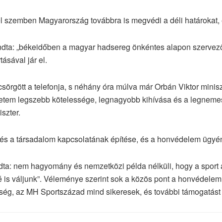
ével szemben Magyarország továbbra is megvédi a déli határokat
ondta: „békeidőben a magyar hadsereg önkéntes alapon szervező
ásával jár el.
 csörgött a telefonja, s néhány óra múlva már Orbán Viktor mini
életem legszebb kötelessége, legnagyobb kihívása és a legneme
szter.
s a társadalom kapcsolatának építése, és a honvédelem ügyén
ondta: nem hagyomány és nemzetközi példa nélküli, hogy a sport
é is váljunk”. Véleménye szerint sok a közös pont a honvédelem
ég, az MH Sportszázad mind sikeresek, és további támogatást