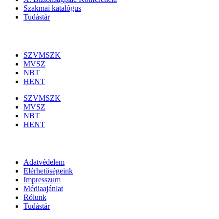
Szakmai katalógus
Tudástár
Szakmai szervezetek
SZVMSZK
MVSZ
NBT
HENT
SZVMSZK
MVSZ
NBT
HENT
Információk
Adatvédelem
Elérhetőségeink
Impresszum
Médiaajánlat
Rólunk
Tudástár