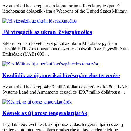
Az amerikai hadsereg kutató laboratóriuma folyékony testpáncél
létrehozásán dolgozik - írta a Weapons of the United States Military.
Jól vizsgázik az ukrán lövészpáncélos
Sikerrel vette a felvételi vizsgákat az ukrán Mikolajev gyárban
készülő BTR-7-es típusú páncélozott csapatszállító az Egyesült Arab
Emírségek (UAE) 600 ...
Kezdődik az új amerikai lövészpáncélos tervezése
Az amerikai hadsereg 449,9 millió dolláros szerződést kötött a BAE
Systems Land and Armaments céggel és 439,7 millió dollárost a ...
Késnek az új orosz tengeralattjárók
Legalább egy évet késik az új orosz vadásztengeralattjáró és az új
stratégiai atomtengeralattjáró rendszerbe állítása - jelentették be