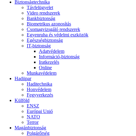
Biztonságtechnika
Távfelügyelet
Video rendszerek
Bankbiztonság
Biometrikus azonosítás
Csomagvizsgáló rendszerek
Egyenruha és védelmi eszközök
Egészségbiztonság
IT-biztonság
Adatvédelem
Információ-biztonság
Iratkezelés
Online
Munkavédelem
Hadiipar
Haditechnika
Honvédelem
Fegyverkezés
Külföld
ENSZ
Európai Unió
NATO
Terror
Magánbiztonság
Polgárőrség