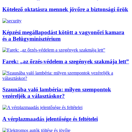
Kötelező oktatásra mennek jövőre a biztonsági őrök
Képzési megállapodást kötött a vagyonőri kamara
és a Belügyminisztérium
Farek: „az őrzés-védelem a szegények szakmája lett”
Szaunába való lambéria: milyen szempontok
vezéreljék a választáskor?
A vérplazmaadás jelentősége és feltételei