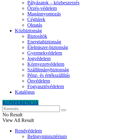
Pályázatok – közbeszerzés
Őrzés-védelem
Magánnyomozás
Céghírek
Oktatás
Közbiztonság
Biztosítók
Energiabiztonság
Élelmiszer-biztonság
Gyermekvédelem
Jogvédelem
Környezetvédelem
Szállítmánybiztonság
Pénz- és értékszállítás
Önvédelem
Fogyasztóvédelem
Katalógus
KONFERENCIA
No Result
View All Result
Rendvédelem
Belügyminisztérium