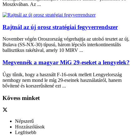
Moszkvában. Az ...
Rajtnál az új orosz stratégiai fegyverrendszer
November végén Oroszország végrehajtja az utolsó tesztet az új,
Bulava (SS-NX-30) típusú, három lépcsős interkontinentális
ballisztikus rakétával, amely 10 MIRV ...
Megvennék a magyar MiG 29-eseket a lengyelek?
Úgy tűnik, hogy a használt F-16-osok mellett Lengyelország
nemhogy nem mond le míg 29-eseinek használatáról, hanem
bővítené és korszerűsítené ezt ...
Kövess minket
Népszerű
Hozzászólások
Legfrisebb