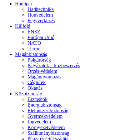
Hadiipar
Haditechnika
Honvédelem
Fegyverkezés
Külföld
ENSZ
Európai Unió
NATO
Terror
Magánbiztonság
Polgárőrség
Pályázatok – közbeszerzés
Őrzés-védelem
Magánnyomozás
Céghírek
Oktatás
Közbiztonság
Biztosítók
Energiabiztonság
Élelmiszer-biztonság
Gyermekvédelem
Jogvédelem
Környezetvédelem
Szállítmánybiztonság
Pénz- és értékszállítás