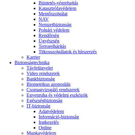
Büntetés-végrehajtás
Katasztrófavédelem
Mentőszolgálat
NAV
Nemzetbiztonság
Polgári védelem
Rendőrség
Ügyészség
Terrorelhárítás
Titkosszolgálatok és hírszerzés
Karrier
Biztonságtechnika
Távfelügyelet
Video rendszerek
Bankbiztonság
Biometrikus azonosítás
Csomagvizsgáló rendszerek
Egyenruha és védelmi eszközök
Egészségbiztonság
IT-biztonság
Adatvédelem
Információ-biztonság
Iratkezelés
Online
Munkavédelem