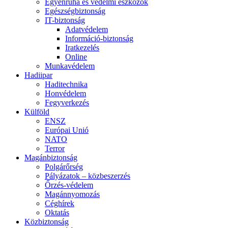
Egyenruha és védelmi eszközök
Egészségbiztonság
IT-biztonság
Adatvédelem
Információ-biztonság
Iratkezelés
Online
Munkavédelem
Hadiipar
Haditechnika
Honvédelem
Fegyverkezés
Külföld
ENSZ
Európai Unió
NATO
Terror
Magánbiztonság
Polgárőrség
Pályázatok – közbeszerzés
Őrzés-védelem
Magánnyomozás
Céghírek
Oktatás
Közbiztonság