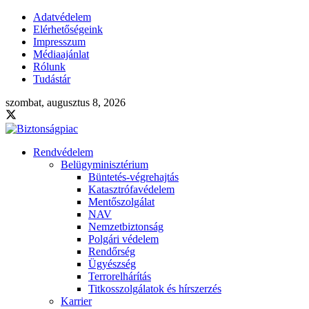
Adatvédelem
Elérhetőségeink
Impresszum
Médiaajánlat
Rólunk
Tudástár
szombat, augusztus 8, 2026
Rendvédelem
Belügyminisztérium
Büntetés-végrehajtás
Katasztrófavédelem
Mentőszolgálat
NAV
Nemzetbiztonság
Polgári védelem
Rendőrség
Ügyészség
Terrorelhárítás
Titkosszolgálatok és hírszerzés
Karrier