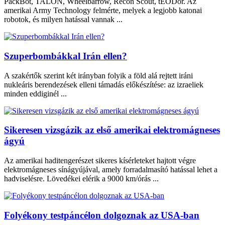
PackBot, TALON, Wheelbarrow, Recon Scout, tEODor. Az
amerikai Army Technology felmérte, melyek a legjobb katonai
robotok, és milyen hatással vannak ...
Szuperbombákkal Irán ellen?
A szakértők szerint két irányban folyik a föld alá rejtett iráni
nukleáris berendezések elleni támadás előkészítése: az izraeliek
minden eddiginél ...
Sikeresen vizsgázik az első amerikai elektromágneses
ágyú
Az amerikai haditengerészet sikeres kísérleteket hajtott végre
elektromágneses sínágyújával, amely forradalmasító hatással lehet a
hadviselésre. Lövedékei elérik a 9000 km/órás ...
Folyékony testpáncélon dolgoznak az USA-ban