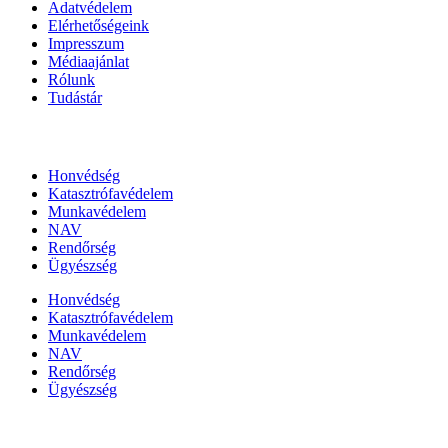
Adatvédelem
Elérhetőségeink
Impresszum
Médiaajánlat
Rólunk
Tudástár
Állami szervezetek
Honvédség
Katasztrófavédelem
Munkavédelem
NAV
Rendőrség
Ügyészség
Honvédség
Katasztrófavédelem
Munkavédelem
NAV
Rendőrség
Ügyészség
Híreinket szemlézi