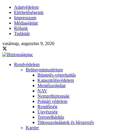
Adatvédelem
Elérhetőségeink
Impresszum
Médiaajánlat
Rólunk
Tudástár
vasárnap, augusztus 9, 2026
Rendvédelem
Belügyminisztérium
Büntetés-végrehajtás
Katasztrófavédelem
Mentőszolgálat
NAV
Nemzetbiztonság
Polgári védelem
Rendőrség
Ügyészség
Terrorelhárítás
Titkosszolgálatok és hírszerzés
Karrier