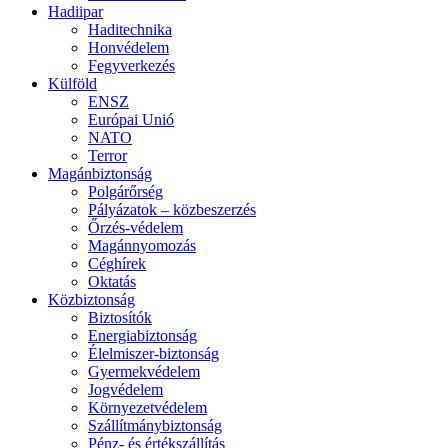
Hadiipar
Haditechnika
Honvédelem
Fegyverkezés
Külföld
ENSZ
Európai Unió
NATO
Terror
Magánbiztonság
Polgárőrség
Pályázatok – közbeszerzés
Őrzés-védelem
Magánnyomozás
Céghírek
Oktatás
Közbiztonság
Biztosítók
Energiabiztonság
Élelmiszer-biztonság
Gyermekvédelem
Jogvédelem
Környezetvédelem
Szállítmánybiztonság
Pénz- és értékszállítás