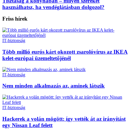
Tisztaság a konyhában – milyen szereket
használhatsz, ha vendéglátásban dolgozol?
Friss hírek
IT-biztonság
Több millió eurós kárt okozott zsarolóvírus az IKEA
kelet-európai üzemeltetőjénél
IT-biztonság
Nem minden alkalmazás az, aminek látszik
IT-biztonság
Hackerek a volán mögött: így vették át az irányítást
egy Nissan Leaf felett