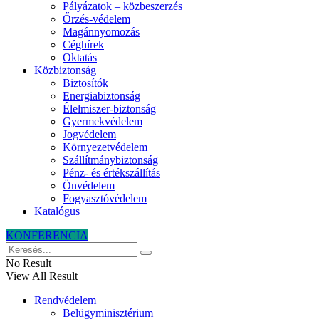
Pályázatok – közbeszerzés
Őrzés-védelem
Magánnyomozás
Céghírek
Oktatás
Közbiztonság
Biztosítók
Energiabiztonság
Élelmiszer-biztonság
Gyermekvédelem
Jogvédelem
Környezetvédelem
Szállítmánybiztonság
Pénz- és értékszállítás
Önvédelem
Fogyasztóvédelem
Katalógus
KONFERENCIA
No Result
View All Result
Rendvédelem
Belügyminisztérium