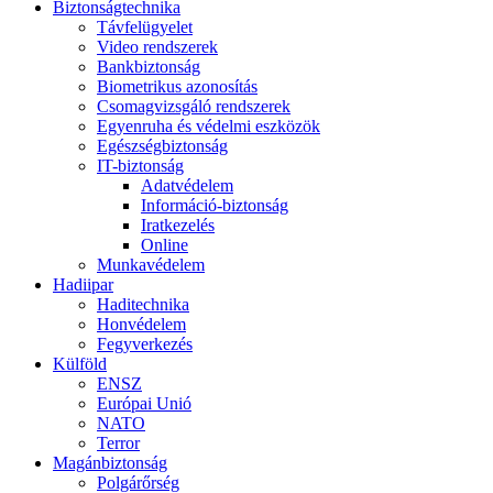
Biztonságtechnika
Távfelügyelet
Video rendszerek
Bankbiztonság
Biometrikus azonosítás
Csomagvizsgáló rendszerek
Egyenruha és védelmi eszközök
Egészségbiztonság
IT-biztonság
Adatvédelem
Információ-biztonság
Iratkezelés
Online
Munkavédelem
Hadiipar
Haditechnika
Honvédelem
Fegyverkezés
Külföld
ENSZ
Európai Unió
NATO
Terror
Magánbiztonság
Polgárőrség