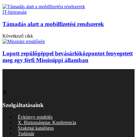
IT-biztonság
Támadás alatt a mobilfizetési rendszerek
Következő cikk
Lopott repülőgéppel bevásárlóközpontot fenyegetett
meg egy férfi Mississippi államban
Szolgáltatásaink
Évkönyv rendelés
X. Biztonságpiac Konferencia
Szakmai katalógus
Tudástár