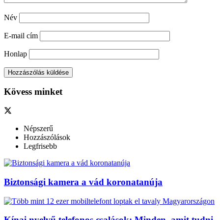
Név
E-mail cím
Honlap
Kövess minket
Népszerű
Hozzászólások
Legfrisebb
Biztonsági kamera a vád koronatanúja
Kínai nyelvű telefonos csalások: Minden, amit tudni