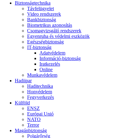
Biztonságtechnika
Távfelügyelet
Video rendszerek
Bankbiztonság
Biometrikus azonosítás
Csomagvizsgáló rendszerek
Egyenruha és védelmi eszközök
Egészségbiztonság
IT-biztonság
Adatvédelem
Információ-biztonság
Iratkezelés
Online
Munkavédelem
Hadiipar
Haditechnika
Honvédelem
Fegyverkezés
Külföld
ENSZ
Európai Unió
NATO
Terror
Magánbiztonság
Polgárőrség