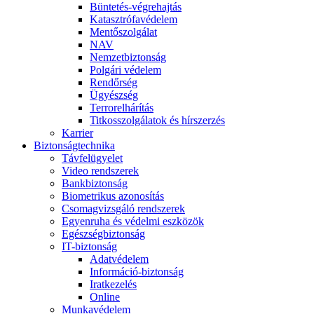
Büntetés-végrehajtás
Katasztrófavédelem
Mentőszolgálat
NAV
Nemzetbiztonság
Polgári védelem
Rendőrség
Ügyészség
Terrorelhárítás
Titkosszolgálatok és hírszerzés
Karrier
Biztonságtechnika
Távfelügyelet
Video rendszerek
Bankbiztonság
Biometrikus azonosítás
Csomagvizsgáló rendszerek
Egyenruha és védelmi eszközök
Egészségbiztonság
IT-biztonság
Adatvédelem
Információ-biztonság
Iratkezelés
Online
Munkavédelem