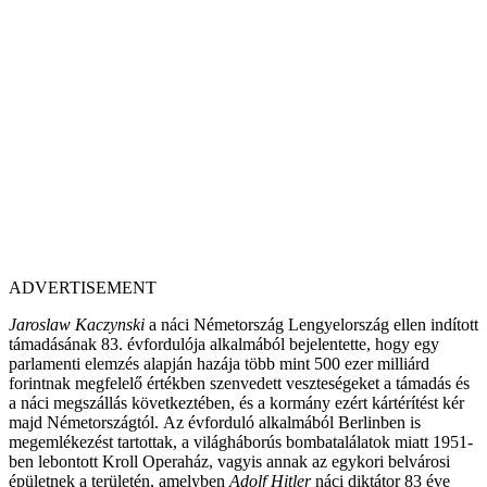
ADVERTISEMENT
Jaroslaw Kaczynski
a náci Németország Lengyelország ellen indított
támadásának 83. évfordulója alkalmából bejelentette, hogy egy
parlamenti elemzés alapján hazája több mint 500 ezer milliárd
forintnak megfelelő értékben szenvedett veszteségeket a támadás és
a náci megszállás következtében, és a kormány ezért kártérítést kér
majd Németországtól. Az évforduló alkalmából Berlinben is
megemlékezést tartottak, a világháborús bombatalálatok miatt 1951-
ben lebontott Kroll Operaház, vagyis annak az egykori belvárosi
épületnek a területén, amelyben
Adolf Hitler
náci diktátor 83 éve