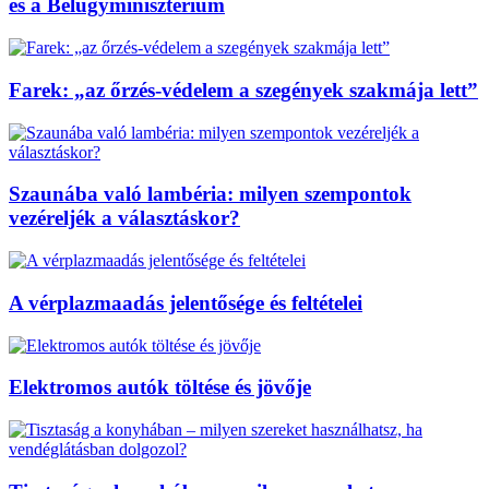
és a Belügyminisztérium
Farek: „az őrzés-védelem a szegények szakmája lett”
Szaunába való lambéria: milyen szempontok
vezéreljék a választáskor?
A vérplazmaadás jelentősége és feltételei
Elektromos autók töltése és jövője