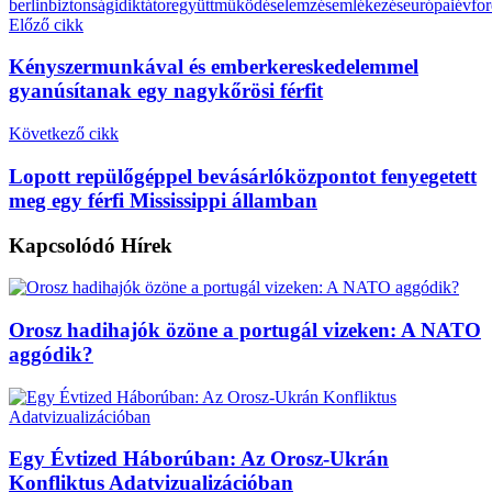
berlin
biztonsági
diktátor
együttműködés
elemzés
emlékezés
európai
évfor
Előző cikk
Kényszermunkával és emberkereskedelemmel
gyanúsítanak egy nagykőrösi férfit
Következő cikk
Lopott repülőgéppel bevásárlóközpontot fenyegetett
meg egy férfi Mississippi államban
Kapcsolódó
Hírek
Orosz hadihajók özöne a portugál vizeken: A NATO
aggódik?
Egy Évtized Háborúban: Az Orosz-Ukrán
Konfliktus Adatvizualizációban