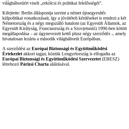
világháborúért viselt „erkölcsi és politikai felelősségét”.
Kifejtette: Berlin álláspontja szerint a német újraegyesítés
külpolitikai vonatkozásait, így a jóvátételi kérdéseket is rendezi a két
Németország és a négy megszálló hatalom (az Egyesült Államok, az
Egyesült Királyság, Franciaország és a Szovjetunió) 1990-ben kötött
megállapodása – az úgynevezett kettő plusz négy szerződés -, amely
hivatalosan lezárta a második világháborút Európában.
A szerződést az
Európai Biztonsági és Együttműködési
Értekezlet
akkori tagjai, köztük Lengyelország is elfogadta az
Európai Biztonsági és Együttműködési Szervezetet
(EBESZ)
létrehozó
Párizsi Charta
aláírásával.