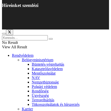
Híreinket szemlézi
No Result
View All Result
Rendvédelem
Belügyminisztérium
Büntetés-végrehajtás
Katasztrófavédelem
Mentőszolgálat
NAV
Nemzetbiztonság
Polgári védelem
Rendőrség
Ügyészség
Terrorelhárítás
Titkosszolgálatok és hírszerzés
Karrier