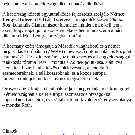
bejelentette a Lengyelország elleni támadás elindítását.
A két ország közötti együttműködés fejlesztését szolgáló
Német
Lengyel Intézet
(DPI) által szervezett megemlékezésen
Claudia
Roth
kulturális államminiszter kiemelte: mindent meg kell tenni
azért, hogy rögzüljön a közös emlékezetben mindaz, ami a náci
diktatúra idején Lengyelországban történt.
A kormány ezért támogatja a Második világháború és a német
megszállás Európában (ZWBE) elnevezésű dokumentációs központ
létrehozását. Ez az intézmény „az emlékezés és a Lengyelországgal
találkozás fóruma” lesz – mondta a Zöldek politikusa, aláhúzva:
„teret kell biztosítani a közös emlékezésnek, a kétoldalú
eszmecseréknek, a találkozásoknak, és a közös európai
történelmünk, jelenünk és jövőnk megismerésének”.
Oroszország Ukrajna elleni háborúja is megmutatja, mekkora gond
Németországban a kelet-európai szomszédos országokkal
kapcsolatos ismeretek, és ezáltal az irántuk való érzékenység hiánya
– mondta Roth.
Címkék