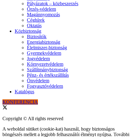
Pályázatok – közbeszerzés
Őrzés-védelem
Magánnyomozás
Céghírek
Oktatás
Közbiztonság
Biztosítók
Energiabiztonság
Élelmiszer-biztonság
Gyermekvédelem
Jogvédelem
Környezetvédelem
Szállítmánybiztonság
Pénz- és értékszállítás
Önvédelem
Fogyasztóvédelem
Katalógus
KONFERENCIA
Copyright © All rights reserved
A weboldal sütiket (cookie-kat) használ, hogy biztonságos
böngészés mellett a legjobb felhasználói élményt nyújtsa. További