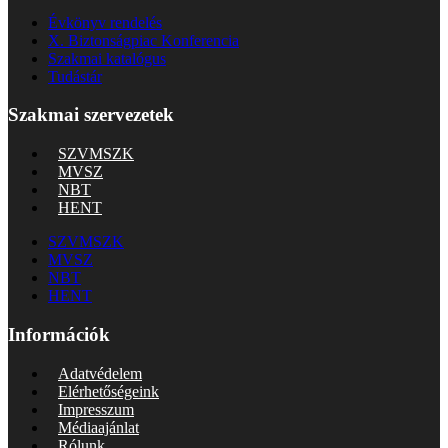
Évkönyv rendelés
X. Biztonságpiac Konferencia
Szakmai katalógus
Tudástár
Szakmai szervezetek
SZVMSZK
MVSZ
NBT
HENT
SZVMSZK
MVSZ
NBT
HENT
Információk
Adatvédelem
Elérhetőségeink
Impresszum
Médiaajánlat
Rólunk