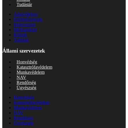
Tudástár
Adatvédelem
Elérhetőségeink
Impresszum
Médiaajánlat
Rólunk
Tudástár
Állami szervezetek
Honvédség
Katasztrófavédelem
Munkavédelem
NAV
Rendőrség
Ügyészség
Honvédség
Katasztrófavédelem
Munkavédelem
NAV
Rendőrség
Ügyészség