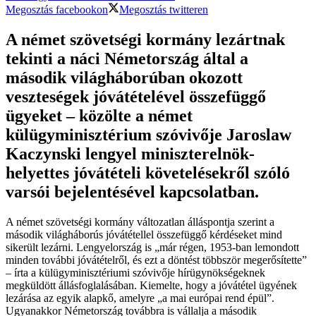
Megosztás facebookon
Megosztás twitteren
A német szövetségi kormány lezártnak
tekinti a náci Németország által a
második világháborúban okozott
veszteségek jóvátételével összefüggő
ügyeket – közölte a német
külügyminisztérium szóvivője Jaroslaw
Kaczynski lengyel miniszterelnök-
helyettes jóvátételi követelésekről szóló
varsói bejelentésével kapcsolatban.
A német szövetségi kormány változatlan álláspontja szerint a
második világháborús jóvátétellel összefüggő kérdéseket mind
sikerült lezárni. Lengyelország is „már régen, 1953-ban lemondott
minden további jóvátételről, és ezt a döntést többször megerősítette”
– írta a külügyminisztériumi szóvivője hírügynökségeknek
megküldött állásfoglalásában. Kiemelte, hogy a jóvátétel ügyének
lezárása az egyik alapkő, amelyre „a mai európai rend épül”.
Ugyanakkor Németország továbbra is vállalja a második