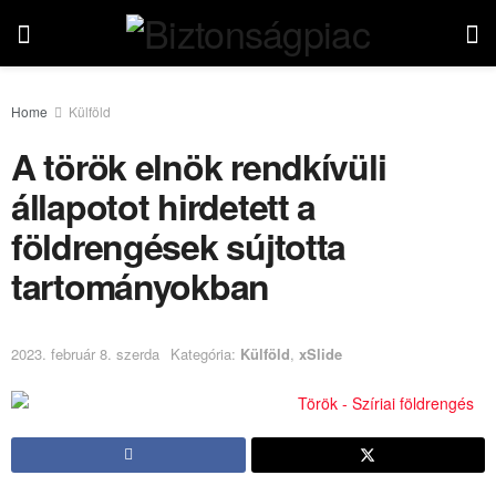
Home
Külföld
A török elnök rendkívüli
állapotot hirdetett a
földrengések sújtotta
tartományokban
2023. február 8. szerda
Kategória:
Külföld
,
xSlide