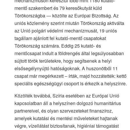
mechanizmuson keresztül több mint 1180 kutató-
mentő szakembert és 79 keresőkutyát küld
Törökországba — közölte az Európai Bizottság. Az
uniós közlemény szerint miután Törökország aktiválta
az Unió polgári védelmi mechanizmusát, 19 uniós
tagállam ajánlott fel kutató-mentő csapatokat
Törökország számára. Eddig 25 kutató- és
mentőcsapat indult a földrengés által legsúlyosabban
sújtott török területekre, hogy segítsenek a helyi
elsősegélynyújtó hatóságoknak. A huszonötből 11
csapat már megérkezett – írták, majd hozzátették: kettő
speciális egészségügyi csoport is érkezik a helyszínre.
Közölték továbbá, Szíria esetében az Európai Unió
kapcsolatban áll a helyszínen dolgozó humanitárius
partnereivel, és olyan szervezeteket finanszíroz,
amelyek kutatási és mentési műveleteket hajtanak
végre, vízellátást biztosítanak, higiéniai támogatást