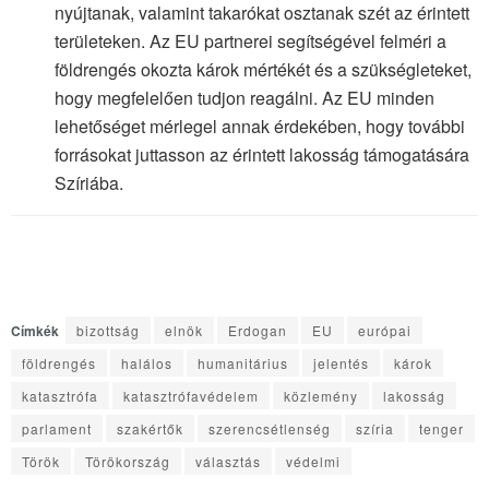
nyújtanak, valamint takarókat osztanak szét az érintett
területeken. Az EU partnerei segítségével felméri a
földrengés okozta károk mértékét és a szükségleteket,
hogy megfelelően tudjon reagálni. Az EU minden
lehetőséget mérlegel annak érdekében, hogy további
forrásokat juttasson az érintett lakosság támogatására
Szíriába.
Címkék
bizottság
elnök
Erdogan
EU
európai
földrengés
halálos
humanitárius
jelentés
károk
katasztrófa
katasztrófavédelem
közlemény
lakosság
parlament
szakértők
szerencsétlenség
szíria
tenger
Török
Törökország
választás
védelmi