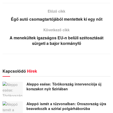
Előző cikk
Égő autó csomagtartójából mentettek ki egy nőt
Következő cikk
A menekültek igazságos EU-n belüli szétosztását
sürgeti a bajor kormányfő
Kapcsolódó
Hírek
Aleppo esése: Törökország intervenciója új
korszakot nyit Szíriában
Aleppó ismét a tűzvonalban: Oroszország újra
beavatkozik a szíriai polgárháborúba