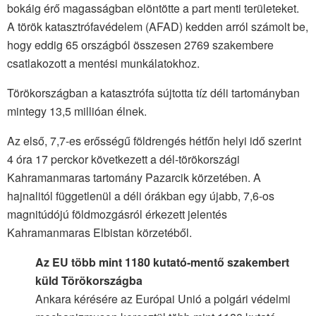
bokáig érő magasságban elöntötte a part menti területeket.
A török katasztrófavédelem (AFAD) kedden arról számolt be,
hogy eddig 65 országból összesen 2769 szakembere
csatlakozott a mentési munkálatokhoz.
Törökországban a katasztrófa sújtotta tíz déli tartományban
mintegy 13,5 millióan élnek.
Az első, 7,7-es erősségű földrengés hétfőn helyi idő szerint
4 óra 17 perckor következett a dél-törökországi
Kahramanmaras tartomány Pazarcik körzetében. A
hajnalitól függetlenül a déli órákban egy újabb, 7,6-os
magnitúdójú földmozgásról érkezett jelentés
Kahramanmaras Elbistan körzetéből.
Az EU több mint 1180 kutató-mentő szakembert
küld Törökországba
Ankara kérésére az Európai Unió a polgári védelmi