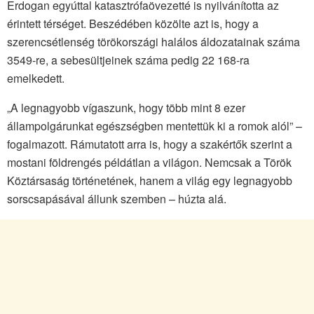
Erdogan egyúttal katasztrófaövezetté is nyilvánította az
érintett térséget. Beszédében közölte azt is, hogy a
szerencsétlenség törökországi halálos áldozatainak száma
3549-re, a sebesültjeinek száma pedig 22 168-ra
emelkedett.
„A legnagyobb vígaszunk, hogy több mint 8 ezer
állampolgárunkat egészségben mentettük ki a romok alól” –
fogalmazott. Rámutatott arra is, hogy a szakértők szerint a
mostani földrengés példátlan a világon. Nemcsak a Török
Köztársaság történetének, hanem a világ egy legnagyobb
sorscsapásával állunk szemben – húzta alá.