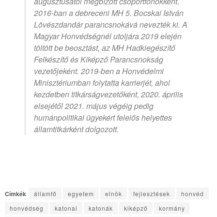
augusztusától megbízott csoportfőnökként.
2016-ban a debreceni MH 5. Bocskai István
Lövészdandár parancsnokává nevezték ki. A
Magyar Honvédségnél utoljára 2019 elején
töltött be beosztást, az MH Hadkiegészítő
Felkészítő és Kiképző Parancsnokság
vezetőjeként. 2019-ben a Honvédelmi
Minisztériumban folytatta karrierjét, ahol
kezdetben titkárságvezetőként, 2020. április
elsejétől 2021. május végéig pedig
humánpolitikai ügyekért felelős helyettes
államtitkárként dolgozott.
Címkék
államfő
egyetem
elnök
fejlesztések
honvéd
honvédség
katonai
katonák
kiképző
kormány