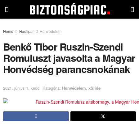
Home
Hadiipar
Honvédelem
Benkő Tibor Ruszin-Szendi
Romuluszt javasolta a Magyar
Honvédség parancsnokának
2021. június 1. kedd
Kategória:
Honvédelem
,
xSlide