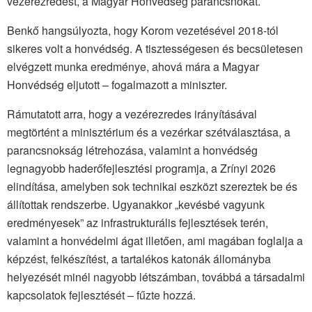
vezérezredest, a Magyar Honvédség parancsnokát.
Benkő hangsúlyozta, hogy Korom vezetésével 2018-tól
sikeres volt a honvédség. A tisztességesen és becsületesen
elvégzett munka eredménye, ahová mára a Magyar
Honvédség eljutott – fogalmazott a miniszter.
Rámutatott arra, hogy a vezérezredes irányításával
megtörtént a minisztérium és a vezérkar szétválasztása, a
parancsnokság létrehozása, valamint a honvédség
legnagyobb haderőfejlesztési programja, a Zrínyi 2026
elindítása, amelyben sok technikai eszközt szereztek be és
állítottak rendszerbe. Ugyanakkor „kevésbé vagyunk
eredményesek” az infrastrukturális fejlesztések terén,
valamint a honvédelmi ágat illetően, ami magában foglalja a
képzést, felkészítést, a tartalékos katonák állományba
helyezését minél nagyobb létszámban, továbbá a társadalmi
kapcsolatok fejlesztését – fűzte hozzá.