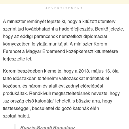
ADVERTISEMENT
A miniszter reményét fejezte ki, hogy a kitűzött ütemterv
szerint tud továbbhaladni a haderőfejlesztés. Benkő jelezte,
hogy az eddigi parancsnok nemzetközi diplomáciai
környezetben folytatja munkáját. A miniszter Korom
Ferencet a Magyar Érdemrend középkereszt kitüntetésre
terjesztette fel.
Korom beszédében kiemelte, hogy a 2018. május 16. óta
tartó időszakban történelmi változásokat indítottak el
közösen, és három év alatt évtizednyi előrelépést
produkáltak. Rendkívüli megtiszteltetésnek nevezte, hogy
„az ország első katonája” lehetett, s büszke arra, hogy
tisztességgel, becsülettel dolgozó katonák élén
szolgálhatott.
Ruszin-Szendi Romulusz