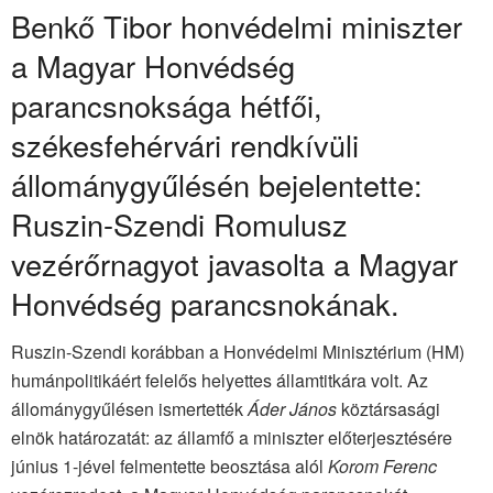
Benkő Tibor honvédelmi miniszter
a Magyar Honvédség
parancsnoksága hétfői,
székesfehérvári rendkívüli
állománygyűlésén bejelentette:
Ruszin-Szendi Romulusz
vezérőrnagyot javasolta a Magyar
Honvédség parancsnokának.
Ruszin-Szendi korábban a Honvédelmi Minisztérium (HM)
humánpolitikáért felelős helyettes államtitkára volt. Az
állománygyűlésen ismertették
Áder János
köztársasági
elnök határozatát: az államfő a miniszter előterjesztésére
június 1-jével felmentette beosztása alól
Korom Ferenc