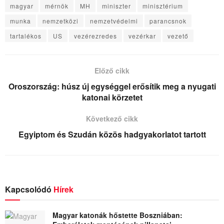
magyar
mérnök
MH
miniszter
minisztérium
munka
nemzetközi
nemzetvédelmi
parancsnok
tartalékos
US
vezérezredes
vezérkar
vezető
Előző cikk
Oroszország: húsz új egységgel erősítik meg a nyugati
katonai körzetet
Következő cikk
Egyiptom és Szudán közös hadgyakorlatot tartott
Kapcsolódó
Hírek
Magyar katonák hőstette Boszniában: