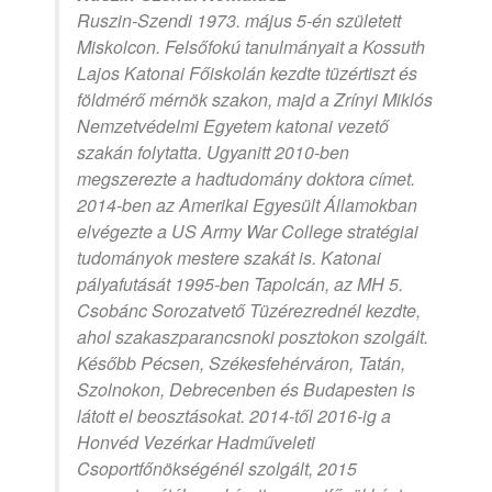
Ruszin-Szendi 1973. május 5-én született
Miskolcon. Felsőfokú tanulmányait a Kossuth
Lajos Katonai Főiskolán kezdte tüzértiszt és
földmérő mérnök szakon, majd a Zrínyi Miklós
Nemzetvédelmi Egyetem katonai vezető
szakán folytatta. Ugyanitt 2010-ben
megszerezte a hadtudomány doktora címet.
2014-ben az Amerikai Egyesült Államokban
elvégezte a US Army War College stratégiai
tudományok mestere szakát is. Katonai
pályafutását 1995-ben Tapolcán, az MH 5.
Csobánc Sorozatvető Tüzérezrednél kezdte,
ahol szakaszparancsnoki posztokon szolgált.
Később Pécsen, Székesfehérváron, Tatán,
Szolnokon, Debrecenben és Budapesten is
látott el beosztásokat. 2014-től 2016-ig a
Honvéd Vezérkar Hadműveleti
Csoportfőnökségénél szolgált, 2015