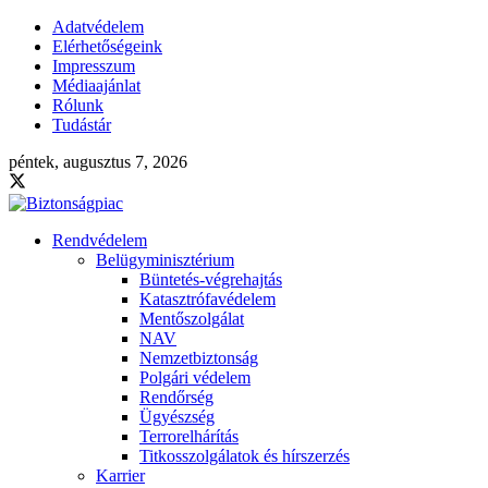
Adatvédelem
Elérhetőségeink
Impresszum
Médiaajánlat
Rólunk
Tudástár
péntek, augusztus 7, 2026
Rendvédelem
Belügyminisztérium
Büntetés-végrehajtás
Katasztrófavédelem
Mentőszolgálat
NAV
Nemzetbiztonság
Polgári védelem
Rendőrség
Ügyészség
Terrorelhárítás
Titkosszolgálatok és hírszerzés
Karrier