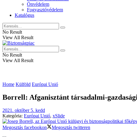
Önvédelem
Fogyasztóvédelem
Katalógus
No Result
View All Result
No Result
View All Result
Home
Külföld
Európai Unió
Borrell: Afganisztánt társadalmi-gazdasági
2021. október 5. kedd
Kategória:
Európai Unió
,
xSlide
Megosztás facebookon
Megosztás twitteren