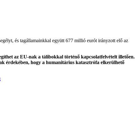
gélyt, és tagállamainkkal együtt 677 millió eurót irányzott elő az
íthet az EU-nak a tálibokkal történő kapcsolatfelvételt illetően.
annak érdekében, hogy a humanitárius katasztrófa elkerülhető
g