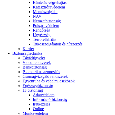
Büntetés-végrehajtás
Katasztrófavédelem
Mentőszolgálat
NAV
Nemzetbiztonság
Polgári védelem
Rendőrség
Ügyészség
Terrorelhárítás
Titkosszolgálatok és hírszerzés
Karrier
Biztonságtechnika
Távfelügyelet
Video rendszerek
Bankbiztonság
Biometrikus azonosítás
Csomagvizsgáló rendszerek
Egyenruha és védelmi eszközök
Egészségbiztonság
IT-biztonság
Adatvédelem
Információ-biztonság
Iratkezelés
Online
Munkavédelem