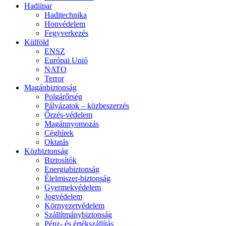
Hadiipar
Haditechnika
Honvédelem
Fegyverkezés
Külföld
ENSZ
Európai Unió
NATO
Terror
Magánbiztonság
Polgárőrség
Pályázatok – közbeszerzés
Őrzés-védelem
Magánnyomozás
Céghírek
Oktatás
Közbiztonság
Biztosítók
Energiabiztonság
Élelmiszer-biztonság
Gyermekvédelem
Jogvédelem
Környezetvédelem
Szállítmánybiztonság
Pénz- és értékszállítás