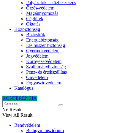
Pályázatok – közbeszerzés
Őrzés-védelem
Magánnyomozás
Céghírek
Oktatás
Közbiztonság
Biztosítók
Energiabiztonság
Élelmiszer-biztonság
Gyermekvédelem
Jogvédelem
Környezetvédelem
Szállítmánybiztonság
Pénz- és értékszállítás
Önvédelem
Fogyasztóvédelem
Katalógus
KONFERENCIA
No Result
View All Result
Rendvédelem
Belügyminisztérium