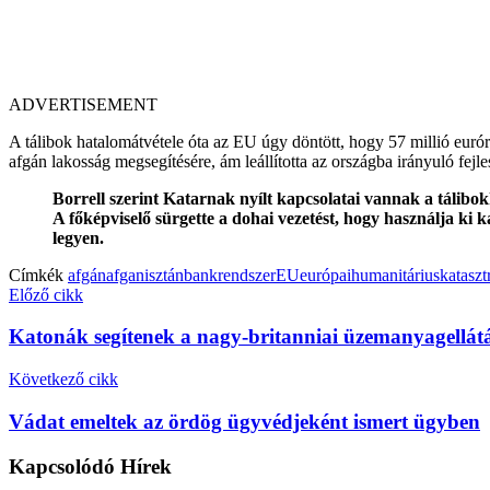
ADVERTISEMENT
A tálibok hatalomátvétele óta az EU úgy döntött, hogy 57 millió euróró
afgán lakosság megsegítésére, ám leállította az országba irányuló fejles
Borrell szerint Katarnak nyílt kapcsolatai vannak a tálibokk
A főképviselő sürgette a dohai vezetést, hogy használja ki 
legyen.
Címkék
afgán
afganisztán
bankrendszer
EU
európai
humanitárius
kataszt
Előző cikk
Katonák segítenek a nagy-britanniai üzemanyagellátá
Következő cikk
Vádat emeltek az ördög ügyvédjeként ismert ügyben
Kapcsolódó
Hírek