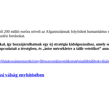
l 200 millió euróra növeli az Afganisztánnak folyósított humanitárius se
ztési forrásokat.
al, így hozzájárulhatnak egy új stratégia kidolgozásához, amely seg
kapcsolatait a térségben, és „intse mérsékletre a tálib vetetőket” 
rófa
lakosság
nemzetközi
nyílt
összeomlás
romlik
stratégia
tálib
tálibok
válsá
si válság enyhítésében