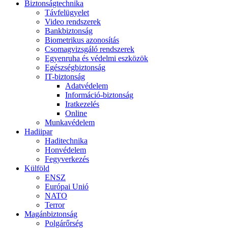
Biztonságtechnika
Távfelügyelet
Video rendszerek
Bankbiztonság
Biometrikus azonosítás
Csomagvizsgáló rendszerek
Egyenruha és védelmi eszközök
Egészségbiztonság
IT-biztonság
Adatvédelem
Információ-biztonság
Iratkezelés
Online
Munkavédelem
Hadiipar
Haditechnika
Honvédelem
Fegyverkezés
Külföld
ENSZ
Európai Unió
NATO
Terror
Magánbiztonság
Polgárőrség