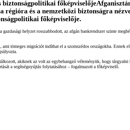
Afganisztá
re, a régióra és a nemzetközi biztonságra né
nságpolitikai főképviselője.
ta gazdasági helyzet rosszabbodott, az afgán bankrendszer szinte megbénu
ll, ami tömeges migrációt indíthat el a szomszédos országokba. Ennek el
gsúlyozta.
 találkozott, akiknek az volt az egybehangzó véleményük, hogy tárgyalni
artását a segítségnyújtás folytatásához – fogalmazott a főképviselő.