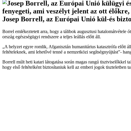
fenyegeti, ami veszélyt jelent az ott élők
Josep Borrell, az Európai Unió kül-és bizto
Borrel emlékeztetett arra, hogy a tálibok augusztusi hatalomátvétele ó
ország egészségügyi rendszere a teljes leállás előtt áll.
„A helyzet egyre romlik, Afganisztán humanitárius katasztrófa előtt á
feltételeknek, ami lehetővé tenné a nemzetközi segítségnyújtást”- han
Borrell múlt heti katari látogatása során magas rangú tisztviselőkkel
hogy első feltételként biztosítaniuk kell az emberi jogok tiszteletben t