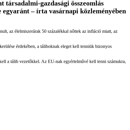
nt társadalmi-gazdasági összeomlás
zve egyaránt – írta vasárnapi közleményében
lt, az élelmiszerárak 50 százalékkal nőttek az infláció miatt, az
kerülése érdekében, a táliboknak eleget kell tenniük bizonyos
 kell a tálib vezetőkkel. Az EU-nak egyértelművé kell tenni számukra,