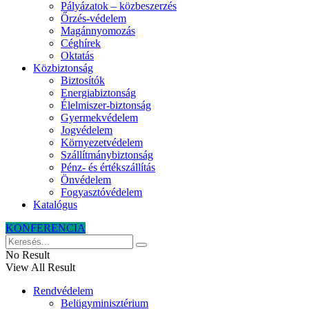
Pályázatok – közbeszerzés
Őrzés-védelem
Magánnyomozás
Céghírek
Oktatás
Közbiztonság
Biztosítók
Energiabiztonság
Élelmiszer-biztonság
Gyermekvédelem
Jogvédelem
Környezetvédelem
Szállítmánybiztonság
Pénz- és értékszállítás
Önvédelem
Fogyasztóvédelem
Katalógus
KONFERENCIA
No Result
View All Result
Rendvédelem
Belügyminisztérium