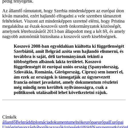
pedig fenyegetik.
Az államfő rámutatott, hogy Szerbia mindenképpen az európai úton
kíván maradni, ezért hajlandó elfogadni a vele szemben támasztott
feltételeket. Viszont azt mindenképpen szeretné elérni, hogy Pristina
megalakítsa az észak-koszovói szerb önkormányzatok közösségét,
amelynek létrehozásáról 2013-ban állapodott meg a két fél, és amely
nagyobb autonómiát biztosítana a koszovói szerb kisebbségnek.
Koszovó 2008-ban egyoldalúan kiáltotta ki függetlenségét
Szerbiától, amit Belgrád azóta sem hajlandó elismerni, és
továbbra is saját, déli tartományának tekinti a
többségében albánok lakta területet. Koszovó
függetlenségét öt európai uniós ország (Spanyolország,
Szlovákia, Románia, Görögország, Ciprus) sem ismeri el,
ám ezek az országok is támogatják az úgynevezett
francia-német javaslatot, amely dokumentum részletei
még mindig nem kerültek nyilvánosságra, csak a
politikusok utalásaiból lehet következtetni rájuk.
Címkék
államfő
Belgrád
diplomácia
dokumentum
elnök
európa
európai
Európai
Unió
görögország
háború
koszovó
közösség
külföldi
Nagy
nemzetközi
ön