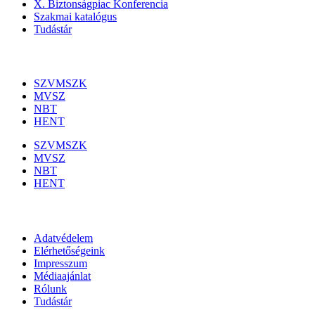
X. Biztonságpiac Konferencia
Szakmai katalógus
Tudástár
Szakmai szervezetek
SZVMSZK
MVSZ
NBT
HENT
SZVMSZK
MVSZ
NBT
HENT
Információk
Adatvédelem
Elérhetőségeink
Impresszum
Médiaajánlat
Rólunk
Tudástár