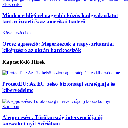
Előző cikk
Minden eddiginél nagyobb közös hadgyakorlatot
tart az izraeli és az amerikai haderő
Következő cikk
Orosz agresszió: Megérkeztek a nagy-britanniai
kiképzésre az ukrán harckocsizók
Kapcsolódó
Hírek
ProtectEU: Az EU belső biztonsági stratégiája és
kibervédelme
Aleppo esése: Törökország intervenciója új
korszakot nyit Szíriában