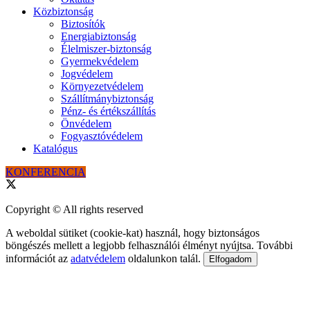
Közbiztonság
Biztosítók
Energiabiztonság
Élelmiszer-biztonság
Gyermekvédelem
Jogvédelem
Környezetvédelem
Szállítmánybiztonság
Pénz- és értékszállítás
Önvédelem
Fogyasztóvédelem
Katalógus
KONFERENCIA
Copyright © All rights reserved
A weboldal sütiket (cookie-kat) használ, hogy biztonságos
böngészés mellett a legjobb felhasználói élményt nyújtsa. További
információt az
adatvédelem
oldalunkon talál.
Elfogadom