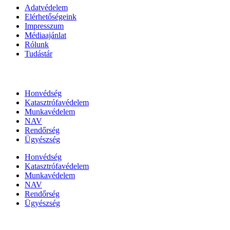
Adatvédelem
Elérhetőségeink
Impresszum
Médiaajánlat
Rólunk
Tudástár
Állami szervezetek
Honvédség
Katasztrófavédelem
Munkavédelem
NAV
Rendőrség
Ügyészség
Honvédség
Katasztrófavédelem
Munkavédelem
NAV
Rendőrség
Ügyészség
Híreinket szemlézi