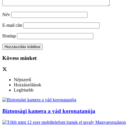
Név
E-mail cím
Honlap
Kövess minket
Népszerű
Hozzászólások
Legfrisebb
Biztonsági kamera a vád koronatanúja