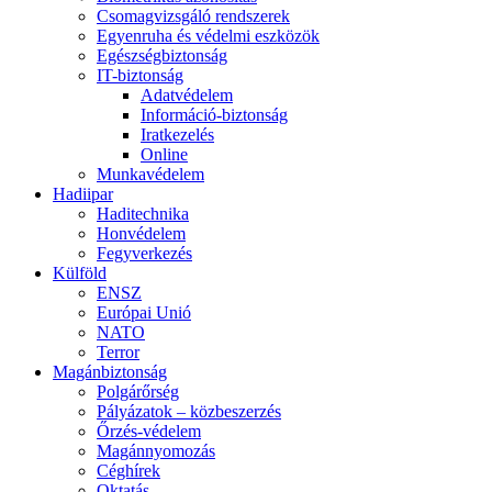
Csomagvizsgáló rendszerek
Egyenruha és védelmi eszközök
Egészségbiztonság
IT-biztonság
Adatvédelem
Információ-biztonság
Iratkezelés
Online
Munkavédelem
Hadiipar
Haditechnika
Honvédelem
Fegyverkezés
Külföld
ENSZ
Európai Unió
NATO
Terror
Magánbiztonság
Polgárőrség
Pályázatok – közbeszerzés
Őrzés-védelem
Magánnyomozás
Céghírek
Oktatás