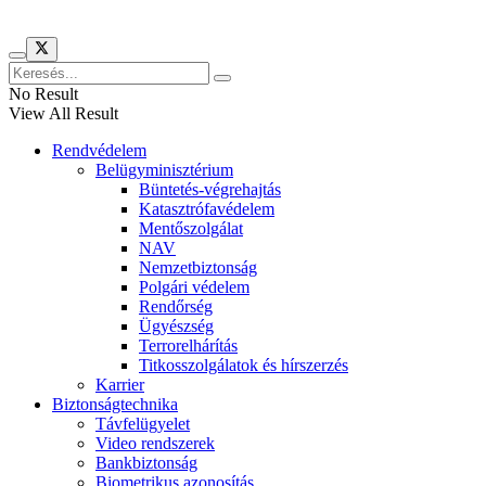
No Result
View All Result
Rendvédelem
Belügyminisztérium
Büntetés-végrehajtás
Katasztrófavédelem
Mentőszolgálat
NAV
Nemzetbiztonság
Polgári védelem
Rendőrség
Ügyészség
Terrorelhárítás
Titkosszolgálatok és hírszerzés
Karrier
Biztonságtechnika
Távfelügyelet
Video rendszerek
Bankbiztonság
Biometrikus azonosítás