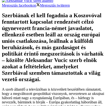
Megosztás facebookon
Megosztás twitteren
Szerbiának el kell fogadnia a Koszovóval
fenntartott kapcsolat rendezését célzó
úgynevezett francia-német javaslatot,
ellenkező esetben leáll az ország európai
uniós csatlakozása, leállnak a külföldi
beruházások, és más gazdaságot és
politikát érintő megszorítások is várhatók
– közölte Aleksandar Vucic szerb elnök
azokat a feltételeket, amelyeket
Szerbiával szemben támasztottak a világ
vezető országai.
A szerb államfő a televízióban is közvetített beszédében rámutatott,
hogy a megváltozott geopolitikai viszonyok, nevezetesen az ukrajnai
háború miatt nagy a nyugtalanság Európában, és – bárhogy is
nevezzék, bárminek is hívják – Európa gyakorlatilag háborúban áll,