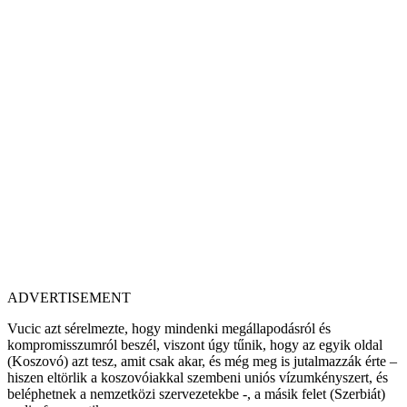
ADVERTISEMENT
Vucic azt sérelmezte, hogy mindenki megállapodásról és
kompromisszumról beszél, viszont úgy tűnik, hogy az egyik oldal
(Koszovó) azt tesz, amit csak akar, és még meg is jutalmazzák érte –
hiszen eltörlik a koszovóiakkal szembeni uniós vízumkényszert, és
beléphetnek a nemzetközi szervezetekbe -, a másik felet (Szerbiát)