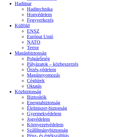
Hadiipar
Haditechnika
Honvédelem
Fegyverkezés
Külföld
ENSZ
Európai Unió
NATO
Terror
Magánbiztonság
Polgárőrség
Pályázatok – közbeszerzés
Őrzés-védelem
Magánnyomozás
Céghírek
Oktatás
Közbiztonság
Biztosítók
Energiabiztonság
Élelmiszer-biztonság
Gyermekvédelem
Jogvédelem
Környezetvédelem
Szállítmánybiztonság
Pénz- és értékszállítás