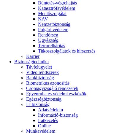
Büntetés-végrehajtás
Katasztrófavédelem
Mentőszolgálat
NAV
Nemzetbiztonság
Polgári védelem
Rendőrség
Ügyészség
Terrorelhárítás
Titkosszolgálatok és hírszerzés
Karrier
Biztonságtechnika
Távfelügyelet
Video rendszerek
Bankbiztonság
Biometrikus azonosítás
Csomagvizsgáló rendszerek
Egyenruha és védelmi eszközök
Egészségbiztonság
IT-biztonság
Adatvédelem
Információ-biztonság
Iratkezelés
Online
Munkavédelem