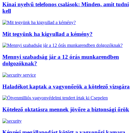
Kínai nyelvű telefonos csalások: Minden, amit tudni
kell
Mit tegyünk ha kigyullad a kémény?
Mennyi szabadság jár a 12 órás munkarendben
dolgozóknak?
Haladékot kaptak a vagyonőrök a kötelező vizsgára
Kötelező oktatásra mennek jövőre a biztonsági őrök
Képzési megállapodást kötött a vagyonőri kamara