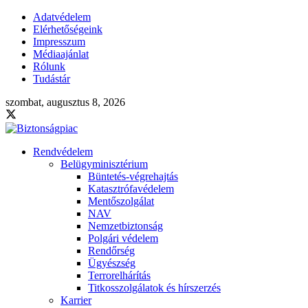
Adatvédelem
Elérhetőségeink
Impresszum
Médiaajánlat
Rólunk
Tudástár
szombat, augusztus 8, 2026
Rendvédelem
Belügyminisztérium
Büntetés-végrehajtás
Katasztrófavédelem
Mentőszolgálat
NAV
Nemzetbiztonság
Polgári védelem
Rendőrség
Ügyészség
Terrorelhárítás
Titkosszolgálatok és hírszerzés
Karrier