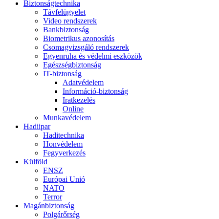
Biztonságtechnika
Távfelügyelet
Video rendszerek
Bankbiztonság
Biometrikus azonosítás
Csomagvizsgáló rendszerek
Egyenruha és védelmi eszközök
Egészségbiztonság
IT-biztonság
Adatvédelem
Információ-biztonság
Iratkezelés
Online
Munkavédelem
Hadiipar
Haditechnika
Honvédelem
Fegyverkezés
Külföld
ENSZ
Európai Unió
NATO
Terror
Magánbiztonság
Polgárőrség