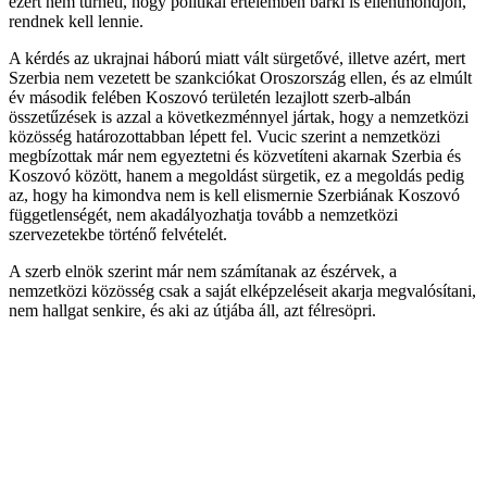
ezért nem tűrheti, hogy politikai értelemben bárki is ellentmondjon,
rendnek kell lennie.
A kérdés az ukrajnai háború miatt vált sürgetővé, illetve azért, mert
Szerbia nem vezetett be szankciókat Oroszország ellen, és az elmúlt
év második felében Koszovó területén lezajlott szerb-albán
összetűzések is azzal a következménnyel jártak, hogy a nemzetközi
közösség határozottabban lépett fel. Vucic szerint a nemzetközi
megbízottak már nem egyeztetni és közvetíteni akarnak Szerbia és
Koszovó között, hanem a megoldást sürgetik, ez a megoldás pedig
az, hogy ha kimondva nem is kell elismernie Szerbiának Koszovó
függetlenségét, nem akadályozhatja tovább a nemzetközi
szervezetekbe történő felvételét.
A szerb elnök szerint már nem számítanak az észérvek, a
nemzetközi közösség csak a saját elképzeléseit akarja megvalósítani,
nem hallgat senkire, és aki az útjába áll, azt félresöpri.