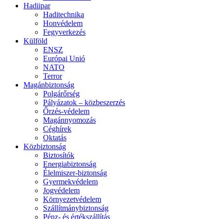
Hadiipar
Haditechnika
Honvédelem
Fegyverkezés
Külföld
ENSZ
Európai Unió
NATO
Terror
Magánbiztonság
Polgárőrség
Pályázatok – közbeszerzés
Őrzés-védelem
Magánnyomozás
Céghírek
Oktatás
Közbiztonság
Biztosítók
Energiabiztonság
Élelmiszer-biztonság
Gyermekvédelem
Jogvédelem
Környezetvédelem
Szállítmánybiztonság
Pénz- és értékszállítás