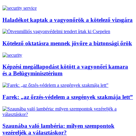
Haladékot kaptak a vagyonőrök a kötelező vizsgára
Kötelező oktatásra mennek jövőre a biztonsági őrök
Képzési megállapodást kötött a vagyonőri kamara
és a Belügyminisztérium
Farek: „az őrzés-védelem a szegények szakmája lett”
Szaunába való lambéria: milyen szempontok
vezéreljék a választáskor?