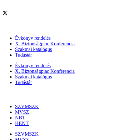
Szolgáltatásaink
Évkönyv rendelés
X. Biztonságpiac Konferencia
Szakmai katalógus
Tudástár
Évkönyv rendelés
X. Biztonságpiac Konferencia
Szakmai katalógus
Tudástár
Szakmai szervezetek
SZVMSZK
MVSZ
NBT
HENT
SZVMSZK
MVSZ