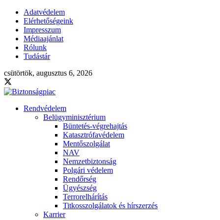
Adatvédelem
Elérhetőségeink
Impresszum
Médiaajánlat
Rólunk
Tudástár
csütörtök, augusztus 6, 2026
Rendvédelem
Belügyminisztérium
Büntetés-végrehajtás
Katasztrófavédelem
Mentőszolgálat
NAV
Nemzetbiztonság
Polgári védelem
Rendőrség
Ügyészség
Terrorelhárítás
Titkosszolgálatok és hírszerzés
Karrier