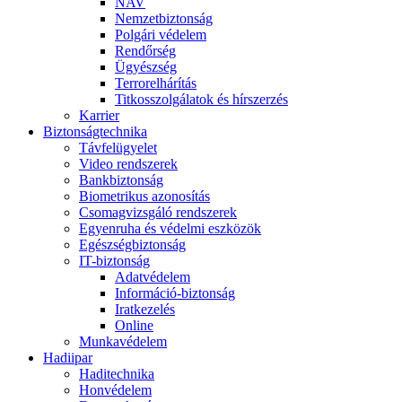
NAV
Nemzetbiztonság
Polgári védelem
Rendőrség
Ügyészség
Terrorelhárítás
Titkosszolgálatok és hírszerzés
Karrier
Biztonságtechnika
Távfelügyelet
Video rendszerek
Bankbiztonság
Biometrikus azonosítás
Csomagvizsgáló rendszerek
Egyenruha és védelmi eszközök
Egészségbiztonság
IT-biztonság
Adatvédelem
Információ-biztonság
Iratkezelés
Online
Munkavédelem
Hadiipar
Haditechnika
Honvédelem