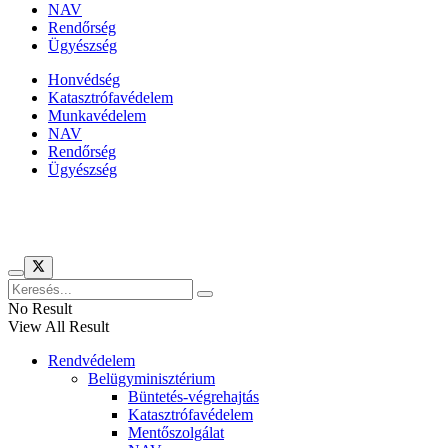
NAV
Rendőrség
Ügyészség
Honvédség
Katasztrófavédelem
Munkavédelem
NAV
Rendőrség
Ügyészség
Híreinket szemlézi
No Result
View All Result
Rendvédelem
Belügyminisztérium
Büntetés-végrehajtás
Katasztrófavédelem
Mentőszolgálat