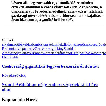
készen áll a legszorosabb együttműködésre minden
érdekelt állammal a közös kihívások ellen. Azt mondta, a
diszkriminatív fejlődési modellnek, amely egyes hatalmak
gazdasági növekedését mások erőforrásainak kisajátítása
árán biztosította, a „múlté kell lennie”.
Címkék
alkalmazott
béke
bizalom
biztonsági
civilek
diplomácia
erőszakos
európai
Britannia
nyugati
orosz
Oroszország
peking
Szaúd-
Arábia
szolgálat
SzVR
tanácskozás
teherán
terror
Ukrajna
USA
washingt
Előző cikk
Csehország gigantikus fegyverbeszerzésről döntött
Következő cikk
Szaúd-Arábiában négy embert végeztek ki 24 óra
alatt
Kapcsolódó
Hírek