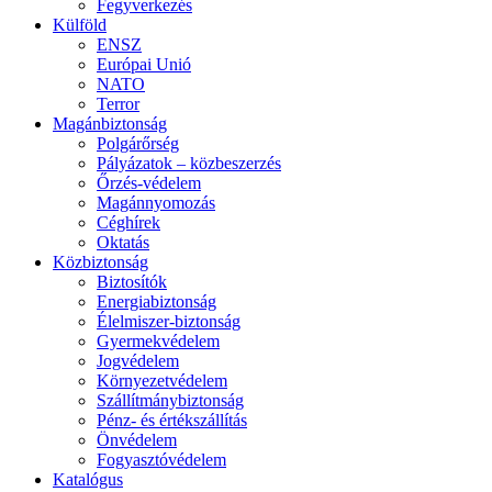
Fegyverkezés
Külföld
ENSZ
Európai Unió
NATO
Terror
Magánbiztonság
Polgárőrség
Pályázatok – közbeszerzés
Őrzés-védelem
Magánnyomozás
Céghírek
Oktatás
Közbiztonság
Biztosítók
Energiabiztonság
Élelmiszer-biztonság
Gyermekvédelem
Jogvédelem
Környezetvédelem
Szállítmánybiztonság
Pénz- és értékszállítás
Önvédelem
Fogyasztóvédelem
Katalógus