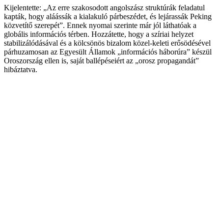
Kijelentette: „Az erre szakosodott angolszász struktúrák feladatul
kapták, hogy aláássák a kialakuló párbeszédet, és lejárassák Peking
közvetítő szerepét”. Ennek nyomai szerinte már jól láthatóak a
globális információs térben. Hozzátette, hogy a szíriai helyzet
stabilizálódásával és a kölcsönös bizalom közel-keleti erősödésével
párhuzamosan az Egyesült Államok „információs háborúra” készül
Oroszország ellen is, saját ballépéseiért az „orosz propagandát”
hibáztatva.