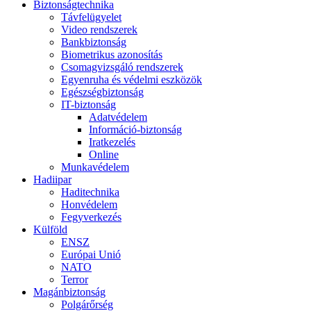
Biztonságtechnika
Távfelügyelet
Video rendszerek
Bankbiztonság
Biometrikus azonosítás
Csomagvizsgáló rendszerek
Egyenruha és védelmi eszközök
Egészségbiztonság
IT-biztonság
Adatvédelem
Információ-biztonság
Iratkezelés
Online
Munkavédelem
Hadiipar
Haditechnika
Honvédelem
Fegyverkezés
Külföld
ENSZ
Európai Unió
NATO
Terror
Magánbiztonság
Polgárőrség