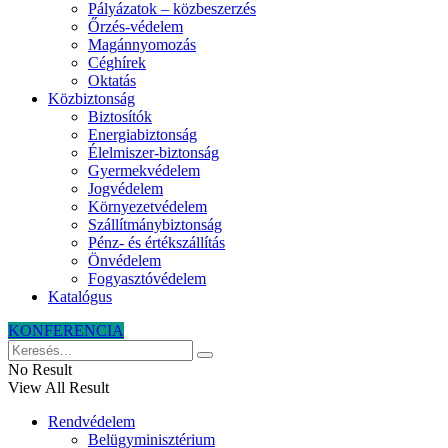
Pályázatok – közbeszerzés
Őrzés-védelem
Magánnyomozás
Céghírek
Oktatás
Közbiztonság
Biztosítók
Energiabiztonság
Élelmiszer-biztonság
Gyermekvédelem
Jogvédelem
Környezetvédelem
Szállítmánybiztonság
Pénz- és értékszállítás
Önvédelem
Fogyasztóvédelem
Katalógus
KONFERENCIA
No Result
View All Result
Rendvédelem
Belügyminisztérium