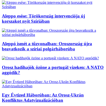
Aleppo esése: Törökország intervenciója új
korszakot nyit Szíriában
Aleppó ismét a tűzvonalban: Oroszország újra
beavatkozik a szíriai polgárháborúba
Orosz hadihajók özöne a portugál vizeken: A NATO
aggódik?
Egy Évtized Háborúban: Az Orosz-Ukrán
Konfliktus Adatvizualizációban