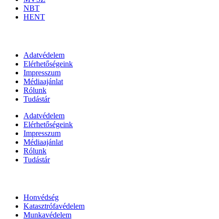
NBT
HENT
Információk
Adatvédelem
Elérhetőségeink
Impresszum
Médiaajánlat
Rólunk
Tudástár
Adatvédelem
Elérhetőségeink
Impresszum
Médiaajánlat
Rólunk
Tudástár
Állami szervezetek
Honvédség
Katasztrófavédelem
Munkavédelem