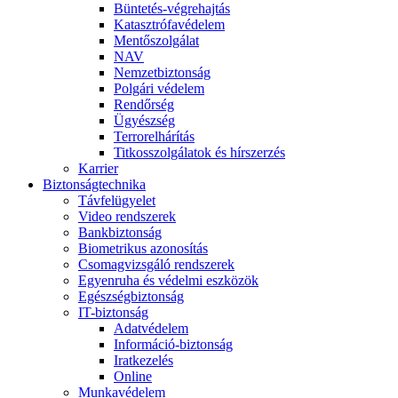
Büntetés-végrehajtás
Katasztrófavédelem
Mentőszolgálat
NAV
Nemzetbiztonság
Polgári védelem
Rendőrség
Ügyészség
Terrorelhárítás
Titkosszolgálatok és hírszerzés
Karrier
Biztonságtechnika
Távfelügyelet
Video rendszerek
Bankbiztonság
Biometrikus azonosítás
Csomagvizsgáló rendszerek
Egyenruha és védelmi eszközök
Egészségbiztonság
IT-biztonság
Adatvédelem
Információ-biztonság
Iratkezelés
Online
Munkavédelem