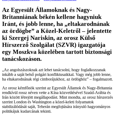
Az Egyesült Államoknak és Nagy-
Britanniának békén kellene hagyniuk
Iránt, és jobb lenne, ha „eltakarodnának
az ördögbe” a Közel-Keletről – jelentette
ki Szergej Nariskin, az orosz Külső
Hírszerző Szolgálat (SZVR) igazgatója
egy Moszkva közelében tartott biztonsági
tanácskozáson.
„Az angolszászoknak azt lehet tanácsolni, hogy foglalkozzanak
inkább a saját belső polgári konfliktusaikkal. Vagy még jobb lenne,
ha eltakarodnának régi cimborájukhoz, az ördöghöz” – fogalmazott.
Az orosz kémfőnök szerint az Egyesült Államok és Nagy-Britannia
rendkívül rossz néven vette a Kína közvetítésével Szaúd-Arábia és
Irán között létrejött megállapodást. Mint mondta, az orosz hírszerzés
szerint London és Washington a közel-keleti folyamatok
stabilizálódását saját, Teherán megfojtására irányuló hagyományos
politikájuk kudarcának tekinti.