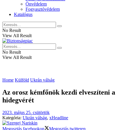
Önvédelem
Fogyasztóvédelem
Katalógus
No Result
View All Result
No Result
View All Result
Home
Külföld
Ukrán válság
Az orosz kémfőnök kezdi elveszíteni a
hidegvérét
2023. május 25. csütörtök
Kategória:
Ukrán válság
,
xHeadline
Megosztás facebookon
Megosztás twitteren