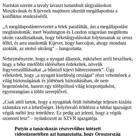
Nariskin szerint a tavaly tavaszi isztambuli tárgyalásokon
Moszkvának és Kijevnek majdnem sikerült megállapodnia a
konfliktus rendezéséről.
„A megállapodástervezetet a felek parafálták, ám a megállapodást
meghiúsították, mert Washington és London szigorúan megtiltotta
ukrán vazallusaiknak, hogy béketárgyalásokat folytassanak az orosz
féllel, és arra utasították Kijevet, hogy harcoljon, ahogy mondani
szokták, az utolsó ukránig” – hangoztatta.
Nehezményezte, hogy a nyugati államok, miközben arról beszélnek,
hogy a béke mielőbbi elérésében érdekeltek, növelik
fegyverszállításaikat „a bűnöző kijevi bábrezsimnek”. Úgy
vélekedett, hogy „a nyugati kisebbség országai” részt vehetnének a
világ biztonságának és jólétének biztosításában, de nem
hegemónként, hanem egy többpólusú világ központjaiként,
egyenrangúan a többi szereplővel.
„Csak attól tartok, hogy a nyugatiak őrült önhittsége teljesen kizárta
számukra ezt a lehetőséget. Helyénvaló felidézni a bibliai igazságot:
végük méltó lesz tetteikhez. Ez pedig azt jelenti, hogy a végük
szomorú lesz” – nyilatkozott az SZVR igazgatója.
Putyin a tanácskozás részvevőihez intézett
videoüzenetében azt hangoztatta, hogy Oroszország