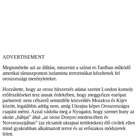
ADVERTISEMENT
Megismételte azt az állítást, miszerint a szíriai et-Tanfban működő
amerikai támaszponton iszlamista terroristákat készítenek fel
oroszországi merényletekre.
Hozzátette, hogy az orosz hírszerzés adatai szerint London komoly
erőfeszítéseket tesz annak érdekében, hogy meggyőzze európai
partnereit: nem célszerű semmiféle közvetítés Moszkva és Kijev
között, legalábbis addig nem, amíg Ukrajna képes Oroszországra
csapást mérni. Azzal vádolta meg a Nyugatot, hogy szemet huny az
ukrán „bábjai” által „az orosz Donyec-medencében és
Novorosszijában” (az elcsatolt ukrajnai területeken) élő civilek ellen
mind gyakrabban alkalmazott terror és az erőszakos módszerek
felett.