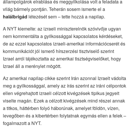
állampolgárok elrablása és meggyilkolása volt a feladata a
világ bármely pontján. Teherán sosem ismerte el a
halálbrigád
létezését sem – tette hozzá a napilap.
A NYT kiemelte: az izraeli miniszterelnök szóvivője ugyan
nem kommentálta a gyilkossággal kapcsolatos kérdéseket,
de az ezzel kapcsolatos izraeli-amerikai információcserét és
kommunikációt jól ismerő hírszerzési tisztviselő szerint
Izrael arról tájékoztatta az amerikai tisztségviselőket, hogy
Izrael áll a merénylet mögött.
Az amerikai napilap cikke szerint Irán azonnal Izraelt vádolta
meg a gyilkossággal, amely az írás szerint az iráni célpontok
ellen végrehajtott izraeli célzott kivégzések tipikus jegyeit
viselte magán. Ezek a célzott kivégzések mind részei annak
a titkos, háttérben folyó háborúnak, amelyet földön, vízen,
levegőben és a kibertérben folytatnak egymás ellen a felek –
fogalmazott a NYT.