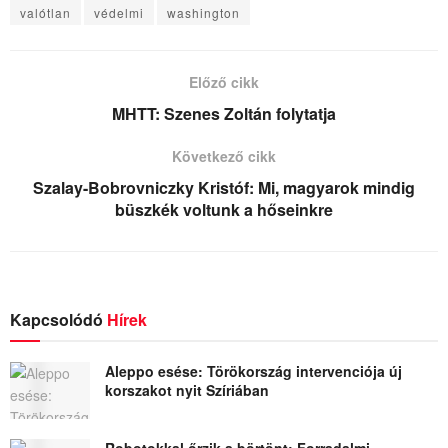
valótlan
védelmi
washington
Előző cikk
MHTT: Szenes Zoltán folytatja
Következő cikk
Szalay-Bobrovniczky Kristóf: Mi, magyarok mindig
büszkék voltunk a hőseinkre
Kapcsolódó
Hírek
Aleppo esése: Törökország intervenciója új
korszakot nyit Szíriában
Robotokkal őrzik a börtönt: Forradalmi