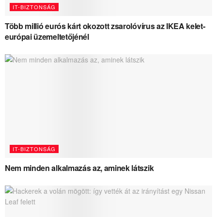
IT-BIZTONSÁG
Több millió eurós kárt okozott zsarolóvírus az IKEA kelet-
európai üzemeltetőjénél
IT-BIZTONSÁG
Nem minden alkalmazás az, aminek látszik