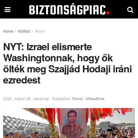
Home
Külföld
Terror
NYT: Izrael elismerte
Washingtonnak, hogy ők
ölték meg Szajjád Hodaji iráni
ezredest
2022. május 29. vasárnap
Kategória:
Terror
,
xHeadline