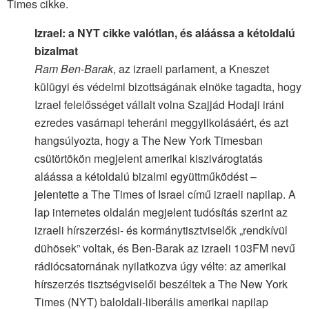
Times cikke.
Izrael: a NYT cikke valótlan, és aláássa a kétoldalú
bizalmat
Ram Ben-Barak
, az izraeli parlament, a Kneszet
külügyi és védelmi bizottságának elnöke tagadta, hogy
Izrael felelősséget vállalt volna Szajjád Hodaji iráni
ezredes vasárnapi teheráni meggyilkolásáért, és azt
hangsúlyozta, hogy a The New York Timesban
csütörtökön megjelent amerikai kiszivárogtatás
aláássa a kétoldalú bizalmi együttműködést –
jelentette a The Times of Israel című izraeli napilap. A
lap internetes oldalán megjelent tudósítás szerint az
izraeli hírszerzési- és kormánytisztviselők „rendkívül
dühösek” voltak, és Ben-Barak az izraeli 103FM nevű
rádiócsatornának nyilatkozva úgy vélte: az amerikai
hírszerzés tisztségviselői beszéltek a The New York
Times (NYT) baloldali-liberális amerikai napilap