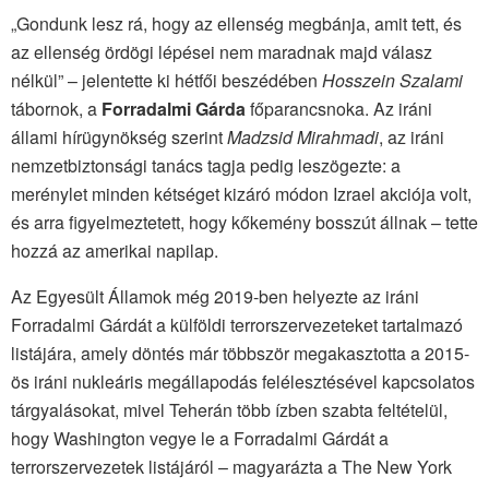
„Gondunk lesz rá, hogy az ellenség megbánja, amit tett, és
az ellenség ördögi lépései nem maradnak majd válasz
nélkül” – jelentette ki hétfői beszédében
Hosszein Szalami
tábornok, a
Forradalmi Gárda
főparancsnoka. Az iráni
állami hírügynökség szerint
Madzsid Mirahmadi
, az iráni
nemzetbiztonsági tanács tagja pedig leszögezte: a
merénylet minden kétséget kizáró módon Izrael akciója volt,
és arra figyelmeztetett, hogy kőkemény bosszút állnak – tette
hozzá az amerikai napilap.
Az Egyesült Államok még 2019-ben helyezte az iráni
Forradalmi Gárdát a külföldi terrorszervezeteket tartalmazó
listájára, amely döntés már többször megakasztotta a 2015-
ös iráni nukleáris megállapodás felélesztésével kapcsolatos
tárgyalásokat, mivel Teherán több ízben szabta feltételül,
hogy Washington vegye le a Forradalmi Gárdát a
terrorszervezetek listájáról – magyarázta a The New York