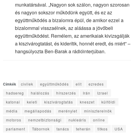
munkatársával. „Nagyon sok szálon, nagyon szorosan
és nagyon sokszor működünk együtt, és ez az
együttműködés a bizalomra épül, de amikor ezzel a
bizalommal visszaélnek, az aláássa a jövőbeli
együttműködést. Remélem, az amerikaiak kivizsgálják
a kiszivárogtatást, és kiderítik, honnét eredt, és miért” –
hangsúlyozta Ben-Barak a rádióinterjúban.
Címkék
civilek
együttműködés
elit
ezredes
hadsereg
halálozás
hírszerzés
Irán
Izrael
katonai
keleti
kiszivárogtatás
kneszet
külföldi
média
megállapodás
merénylet
miniszterelnök
motoros
nemzetbiztonsági
nukleáris
online
parlament
Tábornok
tanács
teherán
titkos
USA