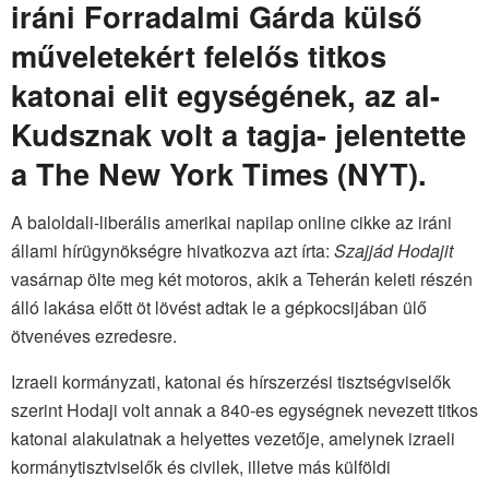
iráni Forradalmi Gárda külső
műveletekért felelős titkos
katonai elit egységének, az al-
Kudsznak volt a tagja- jelentette
a The New York Times (NYT).
A baloldali-liberális amerikai napilap online cikke az iráni
állami hírügynökségre hivatkozva azt írta:
Szajjád Hodajit
vasárnap ölte meg két motoros, akik a Teherán keleti részén
álló lakása előtt öt lövést adtak le a gépkocsijában ülő
ötvenéves ezredesre.
Izraeli kormányzati, katonai és hírszerzési tisztségviselők
szerint Hodaji volt annak a 840-es egységnek nevezett titkos
katonai alakulatnak a helyettes vezetője, amelynek izraeli
kormánytisztviselők és civilek, illetve más külföldi